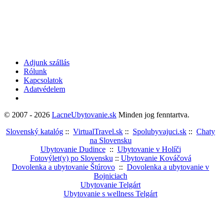
Adjunk szállás
Rólunk
Kapcsolatok
Adatvédelem
© 2007 - 2026
LacneUbytovanie.sk
Minden jog fenntartva.
Slovenský katalóg
::
VirtualTravel.sk
::
Spolubyvajuci.sk
::
Chaty
na Slovensku
Ubytovanie Dudince
::
Ubytovanie v Holíči
Fotovýlet(y) po Slovensku
::
Ubytovanie Kováčová
Dovolenka a ubytovanie Štúrovo
::
Dovolenka a ubytovanie v
Bojniciach
Ubytovanie Telgárt
Ubytovanie s wellness Telgárt