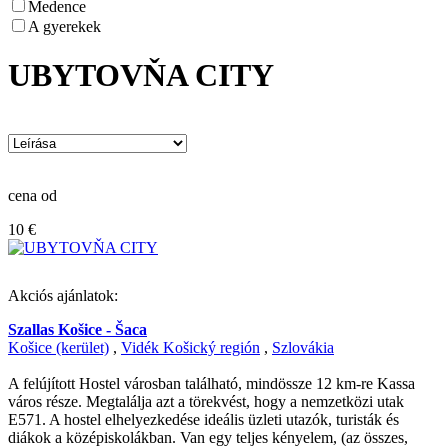
Medence
A gyerekek
UBYTOVŇA CITY
cena od
10 €
Akciós ajánlatok:
Szallas Košice - Šaca
Košice (kerület)
,
Vidék Košický región
,
Szlovákia
A felújított Hostel városban található, mindössze 12 km-re Kassa
város része. Megtalálja azt a törekvést, hogy a nemzetközi utak
E571. A hostel elhelyezkedése ideális üzleti utazók, turisták és
diákok a középiskolákban. Van egy teljes kényelem, (az összes,