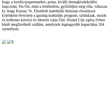
hogy a kezét)-szupermarket, posta, kiváló tömegközlekedési
kapcsolat. Ha Ön, mint a történelem, győződjön meg róla, válassza
ki, hogy Kassai. St. Elisabeth katedrális biztosan elvarázsol.
Esténként élvezheti a gazdag kulturális program, színházak, mozik
és kellemes kávézó és étterem várja Önt. Hostel City egész évben
kínál megfizethető szállást, amelynek legnagyobb kapacitása 204
személyek.
X