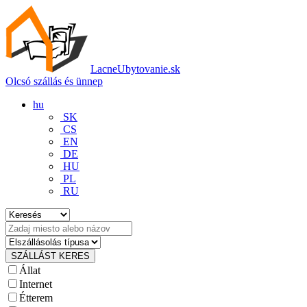
LacneUbytovanie.sk
Olcsó szállás és ünnep
hu
SK
CS
EN
DE
HU
PL
RU
Állat
Internet
Étterem