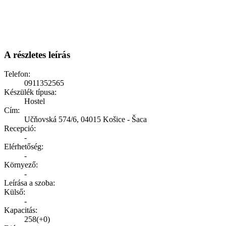
A részletes leírás
Telefon:
0911352565
Készülék típusa:
Hostel
Cím:
Učňovská 574/6, 04015 Košice - Šaca
Recepció:
-
Elérhetőség:
-
Környező:
-
Leírása a szoba:
Külső:
-
Kapacitás:
258(+0)