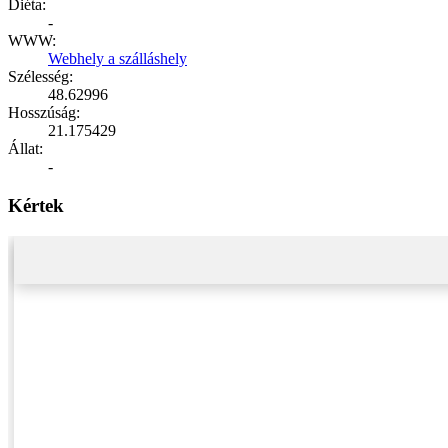
Diéta:
-
WWW:
Webhely a szálláshely
Szélesség:
48.62996
Hosszúság:
21.175429
Állat:
-
Kértek