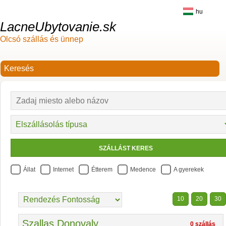
hu
LacneUbytovanie.sk
Olcsó szállás és ünnep
Állat
Internet
Étterem
Medence
A gyerekek
10
20
30
Szallas Donovaly
0 szállás