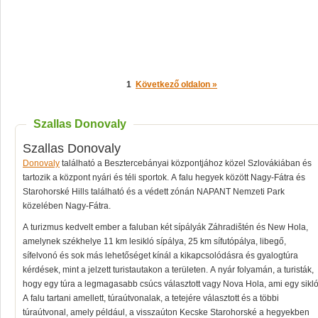
1
Következő oldalon »
Szallas Donovaly
Szallas Donovaly
Donovaly
található a Besztercebányai központjához közel Szlovákiában és
tartozik a központ nyári és téli sportok. A falu hegyek között Nagy-Fátra és
Starohorské Hills található és a védett zónán NAPANT Nemzeti Park
közelében Nagy-Fátra.
A turizmus kedvelt ember a faluban két sípályák Záhradištén és New Hola,
amelynek székhelye 11 km lesikló sípálya, 25 km sífutópálya, libegő,
sífelvonó és sok más lehetőséget kínál a kikapcsolódásra és gyalogtúra
kérdések, mint a jelzett turistautakon a területen. A nyár folyamán, a turisták,
hogy egy túra a legmagasabb csúcs választott vagy Nova Hola, ami egy sikló
A falu tartani amellett, túraútvonalak, a tetejére választott és a többi
túraútvonal, amely például, a visszaúton Kecske Starohorské a hegyekben