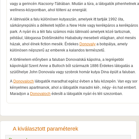
vagy a gerincén Alacsony-Tátrában. Miután a túra, a látogatók pihenhetnek 
wellness-központban, ahol tölteni az energiát.
A látnivalók a falu különösen kutyaszán, amelyek itt tartják 1992 óta,
sárkányrepülés a délkeleti lejtőin a New Hole vagy kerékpáros a kerékpáros
park. A nyári és a téli falu számos más látnivaló amelyek közé tartoznak,
például, látogassa Dobšinského Hababuky mesebeli világban, ahol mesés
házak, ahol élnek fiction mesék. Érdekes
Donovaly
a bobpálya, amely
különösen népszerű az emberek a kalandos természetű.
A történelem előnyben a faluban Donovalská kápolna, a legrégebbi
kápolnáját Szent Anne a Bulloch ből származik 1886 Érdekes látogatás a
szülőhelye John Donovala vagy szobrok homár kutya Dina épült a faluban.
A
Donovaloch
látogatók maradhat egész évben a falu közepén. Van egy sor
kényelmes apartmanok, ahol a látogatók maradni két-, négy- és hat embert.
Maradjon a
Donovaloch
édesíti a látogatók nyári és téli szezonban.
A kiválasztott paraméterek