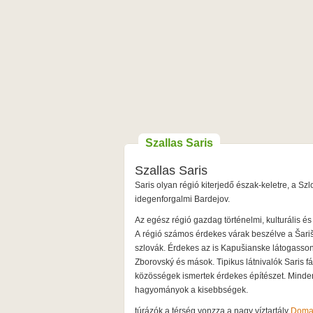
Szallas Saris
Szallas Saris
Saris olyan régió kiterjedő észak-keletre, a S
idegenforgalmi Bardejov.
Az egész régió gazdag történelmi, kulturális é
A régió számos érdekes várak beszélve a Šariš
szlovák. Érdekes az is Kapušianske látogasson e
Zborovský és mások. Tipikus látnivalók Saris f
közösségek ismertek érdekes építészet. Mind
hagyományok a kisebbségek.
túrázók a térség vonzza a nagy víztartály
Doma