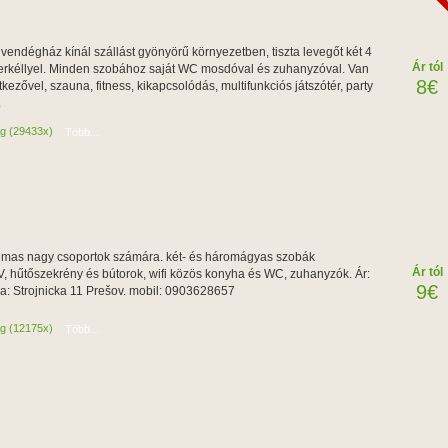
ú vendégház kínál szállást gyönyörű környezetben, tiszta levegőt két 4
Ár tól
erkéllyel. Minden szobához saját WC mosdóval és zuhanyzóval. Van
8€
kezővel, szauna, fitness, kikapcsolódás, multifunkciós játszótér, party
.
ág (29433x)
Több...
almas nagy csoportok számára. két- és háromágyas szobák
Ár tól
TV, hűtőszekrény és bútorok, wifi közös konyha és WC, zuhanyzók. Ár:
9€
ca: Strojnicka 11 Prešov. mobil: 0903628657
ág (12175x)
Több...