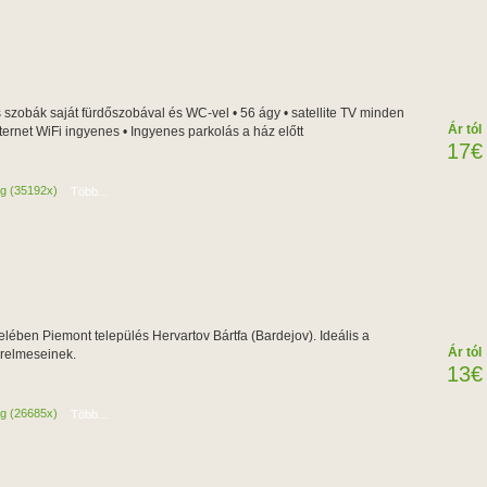
s szobák saját fürdőszobával és WC-vel • 56 ágy • satellite TV minden
Ár tól
ternet WiFi ingyenes • Ingyenes parkolás a ház előtt
17€
ág (35192x)
Több...
lében Piemont település Hervartov Bártfa (Bardejov). Ideális a
Ár tól
erelmeseinek.
13€
ág (26685x)
Több...