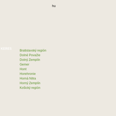
hu
Bratislavský región
Dolné Považie
Dolný Zemplín
Gemer
Hont
Horehronie
Horná Nitra
Horný Zemplín
Košický región