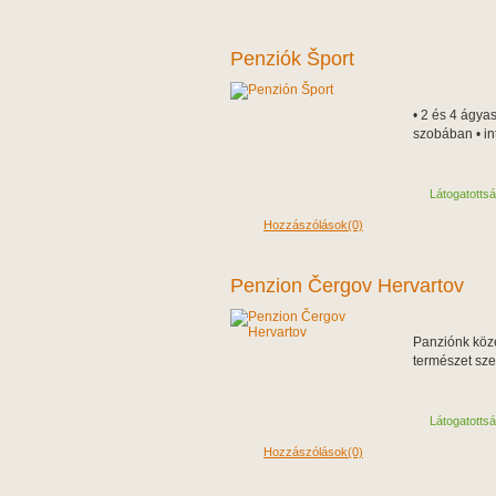
Penziók Šport
• 2 és 4 ágya
szobában • in
Látogatotts
Hozzászólások(0)
Penzion Čergov Hervartov
Panziónk köze
természet sz
Látogatotts
Hozzászólások(0)