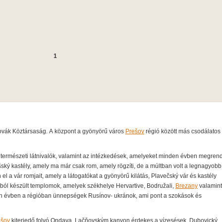
1
zlovák Köztársaság. A központ a gyönyörű város
Prešov
régió között más csodálatos
s természeti látnivalók, valamint az intézkedések, amelyeket minden évben megrend
ský kastély, amely ma már csak rom, amely rögzíti, de a múltban volt a legnagyobb
l a vár romjait, amely a látogatókat a gyönyörű kilátás, Plavečský vár és kastély
ából készült templomok, amelyek székhelye Hervartive, Bodružali,
Brezany
valamin
en évben a régióban ünnepségek Rusínov- ukránok, ami pont a szokások és
šov
kiterjedő folyó Ondava, Lačňovským kanyon érdekes a vízesések, Dubovický