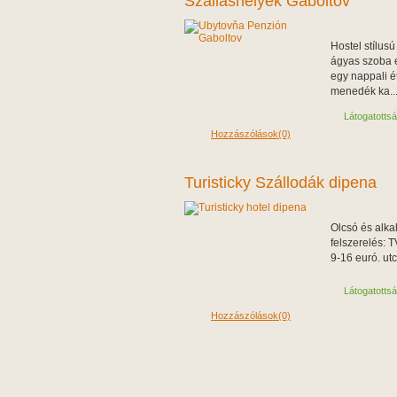
Szalláshélyek Gaboltov
Hostel stílus
ágyas szoba 
egy nappali ét
menedék ka..
Látogatotts
Hozzászólások(0)
Turisticky Szállodák dipena
Olcsó és alk
felszerelés: 
9-16 euró. ut
Látogatotts
Hozzászólások(0)