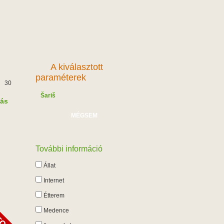
A kiválasztott
paraméterek
30
Šariš
lás
MÉGSEM
További információ
Állat
Internet
Étterem
Medence