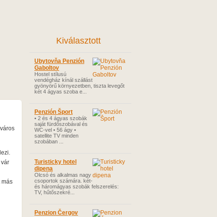
Kiválasztott
Ubytovňa Penzión
Gaboltov
Hostel stílusú
vendégház kínál szállást
gyönyörű környezetben, tiszta levegőt
két 4 ágyas szoba e...
Penzión Šport
• 2 és 4 ágyas szobák
saját fürdőszobával és
 város
WC-vel • 56 ágy •
satellite TV minden
szobában ...
ezi.
Turisticky hotel
 vár
dipena
Olcsó és alkalmas nagy
csoportok számára. két-
t más
és háromágyas szobák felszerelés:
TV, hűtőszekré...
Penzion Čergov