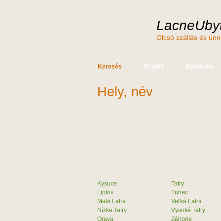
LacneUbyt
Olcsó szállás és ün
Keresés
Régiók
Kerületek
Hely, név
Kysuce
Tatry
Liptov
Turiec
Malá Fatra
Veľká Fatra
Nízke Tatry
Vysoké Tatry
Orava
Záhorie