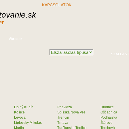
KAPCSOLATOK
ovanie.sk
nep
Városok
Dolný Kubín
Prievidza
Dudince
Košice
Spišská Nová Ves
Oščadnica
Levoča
Trenčín
Podhájska
Liptovský Mikuláš
Trnava
Štúrovo
Martin
Turčianske Teplice
Terchová