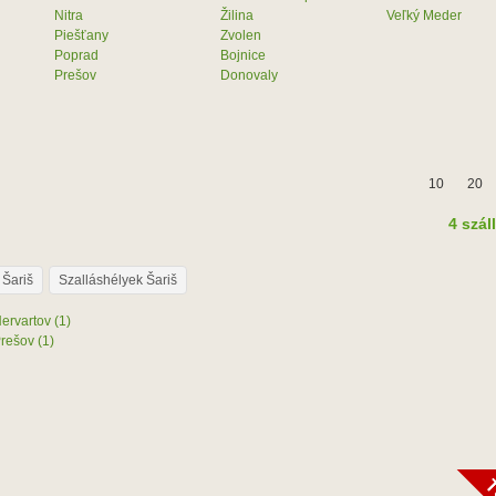
Nitra
Žilina
Veľký Meder
Piešťany
Zvolen
Poprad
Bojnice
Prešov
Donovaly
10
20
4 szál
 Šariš
Szalláshélyek Šariš
ervartov (1)
rešov (1)