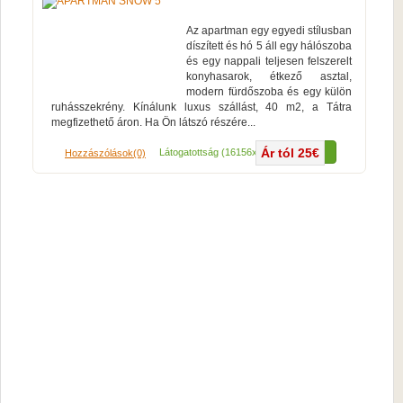
Az apartman egy egyedi stílusban
díszített és hó 5 áll egy hálószoba
és egy nappali teljesen felszerelt
konyhasarok, étkező asztal,
modern fürdőszoba és egy külön
ruhásszekrény. Kínálunk luxus szállást, 40 m2, a Tátra
megfizethető áron. Ha Ön látszó részére...
Ár tól 25€
Több...
Látogatottság (16156x)
Hozzászólások(0)