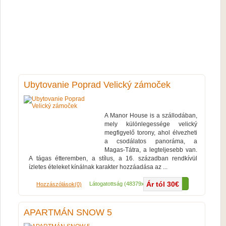
Ubytovanie Poprad Velický zámoček
A Manor House is a szállodában,
mely különlegessége velický
megfigyelő torony, ahol élvezheti
a csodálatos panoráma, a
Magas-Tátra, a legteljesebb van.
A tágas étteremben, a stílus, a 16. században rendkívül
ízletes ételeket kínálnak karakter hozzáadása az ...
Ár tól 30€
Több...
Látogatottság (48379x)
Hozzászólások(0)
APARTMÁN SNOW 5