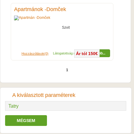
Apartmánok -Domček
Szvit
Ár tól 150€
Több...
Látogatottság (8192x)
Hozzászólások(0)
1
A kiválasztott paraméterek
Tatry
MÉGSEM