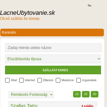
hu
LacneUbytovanie.sk
Olcsó szállás és ünnep
Állat
Internet
Étterem
Medence
A gyerekek
10
20
30
Szallas Tatry
4 szállás