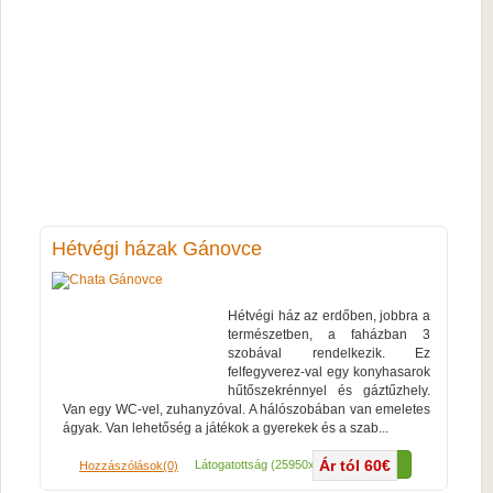
Hétvégi házak Gánovce
Hétvégi ház az erdőben, jobbra a
természetben, a faházban 3
szobával rendelkezik. Ez
felfegyverez-val egy konyhasarok
hűtőszekrénnyel és gáztűzhely.
Van egy WC-vel, zuhanyzóval. A hálószobában van emeletes
ágyak. Van lehetőség a játékok a gyerekek és a szab...
Ár tól 60€
Több...
Látogatottság (25950x)
Hozzászólások(0)