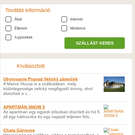
További információ
Állat
Internet
Étterem
Medence
A gyerekek
Kiválasztott
Ubytovanie Poprad Velický zámoček
A Manor House is a szállodában, mely
különlegessége velický megfigyelő torony, ahol
élvezheti a c...
APARTMÁN SNOW 5
Az apartman egy egyedi stílusban díszített és hó 5
áll egy hálószoba és egy nappali teljesen fels...
Chata Gánovce