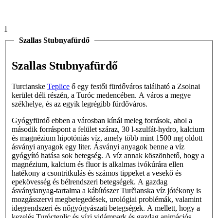
1
Szallas Stubnyafürdő
Szallas Stubnyafürdő
Turcianske
Teplice
ő egy festői fürdőváros található a Zsolnai
kerület déli részén, a Turóc medencében. A város a megye
székhelye, és az egyik legrégibb fürdőváros.
Gyógyfürdő ebben a városban kínál meleg források, ahol a
második forráspont a felület száraz, 30 l-szulfát-hydro, kalcium
és magnézium hipotóniás víz, amely több mint 1500 mg oldott
ásványi anyagok egy liter. Ásványi anyagok benne a víz
gyógyító hatása sok betegség. A víz annak köszönhető, hogy a
magnézium, kalcium és fluor is alkalmas ivókúrára ellen
hatékony a csontritkulás és számos tippeket a vesekő és
epekövesség és bélrendszeri betegségek. A gazdag
ásványianyag-tartalma a kábítószer Turčianska víz jótékony is
mozgásszervi megbetegedések, urológiai problémák, valamint
idegrendszeri és nőgyógyászati betegségek. A mellett, hogy a
kezelés Turócteplic és vízi vidámpark és gazdag animációs