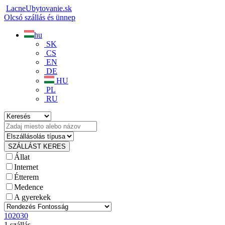
LacneUbytovanie.sk
Olcsó szállás és ünnep
hu
SK
CS
EN
DE
HU
PL
RU
Állat
Internet
Étterem
Medence
A gyerekek
10
20
30
1 szállás