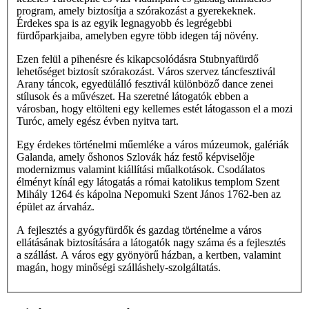
program, amely biztosítja a szórakozást a gyerekeknek.
Érdekes spa is az egyik legnagyobb és legrégebbi
fürdőparkjaiba, amelyben egyre több idegen táj növény.
Ezen felül a pihenésre és kikapcsolódásra Stubnyafürdő
lehetőséget biztosít szórakozást. Város szervez táncfesztivál
Arany táncok, egyedülálló fesztivál különböző dance zenei
stílusok és a művészet. Ha szeretné látogatók ebben a
városban, hogy eltölteni egy kellemes estét látogasson el a mozi
Turóc, amely egész évben nyitva tart.
Egy érdekes történelmi műemléke a város múzeumok, galériák
Galanda, amely őshonos Szlovák ház festő képviselője
modernizmus valamint kiállítási műalkotások. Csodálatos
élményt kínál egy látogatás a római katolikus templom Szent
Mihály 1264 és kápolna Nepomuki Szent János 1762-ben az
épület az árvaház.
A fejlesztés a gyógyfürdők és gazdag történelme a város
ellátásának biztosítására a látogatók nagy száma és a fejlesztés
a szállást. A város egy gyönyörű házban, a kertben, valamint
magán, hogy minőségi szálláshely-szolgáltatás.