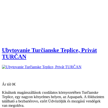
Ubytovanie Turčianske Teplice, Privát
TURČAN
Ár tól 0€
Kínálunk magánszállások csodálatos környezetében Turčianske
Teplice, egy nagyon kényelmes helyen, az Aquapark. A földszinten
található a bezbariérovo, ezért Üdvözöljük és mozgású vendégek
van megoldva.