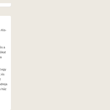
 Kis-
és a
tókat
sa
t egy
k és
t
dreja
s ház