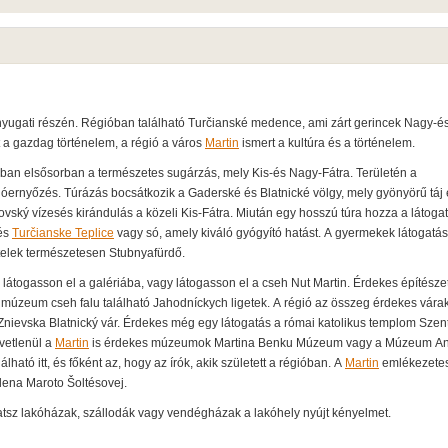
nyugati részén. Régióban található Turčianské medence, ami zárt gerincek Nagy-és
a gazdag történelem, a régió a város
Martin
ismert a kultúra és a történelem.
ióban elsősorban a természetes sugárzás, mely Kis-és Nagy-Fátra. Területén a
ernyőzés. Túrázás bocsátkozik a Gaderské és Blatnické völgy, mely gyönyörű táj 
útovský vízesés kirándulás a közeli Kis-Fátra. Miután egy hosszú túra hozza a látoga
lés
Turčianske Teplice
vagy só, amely kiváló gyógyító hatást. A gyermekek látogatá
ötelek természetesen Stubnyafürdő.
látogasson el a galériába, vagy látogasson el a cseh Nut Martin. Érdekes építésze
 a múzeum cseh falu található Jahodníckych ligetek. A régió az összeg érdekes vára
 Znievska Blatnický vár. Érdekes még egy látogatás a római katolikus templom Szen
vetlenül a
Martin
is érdekes múzeumok Martina Benku Múzeum vagy a Múzeum An
ató itt, és főként az, hogy az írók, akik született a régióban. A
Martin
emlékezete
lena Maroto Šoltésovej.
tsz lakóházak, szállodák vagy vendégházak a lakóhely nyújt kényelmet.