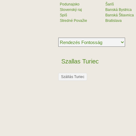
Podunajsko
Šariš
Slovenský raj
Banská Bystrica
Spiš
Banská Štiavnica
Stredné Považie
Bratislava
Szallas Turiec
Szállás Turiec