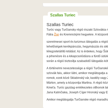
Szallas Turiec
Szallas Turiec
Turóc vagy Turčiansky régió északi Szlovákia 
Fátra
Žiar
és Kremnickými hegyekre. A központ 
szerelmesei sport és turizmus látogatás a rég
lehetőségek kerékpározás, hegymászás és sikló
lélegzetelállító kilátást. Az is érdekes, hogy Š
a pihenésre és a kikapcsolódásra a fürdő üdü
során a régió biztosítja szabadidő látogatás k
A történelmi nevezetessége a régió Turčianské 
szlovák falu, akkor látni, amikor meglátogatja
romok, ezek közé Sklabinský vár, kastély vagy
Márton, amely a központja Martina. A régió köz
Kmeťa. Turóc gazdag emlékezetes otthonok találh
Jana Kalinčiaka, Joseph Cíger Hronský vagy E
Amikor meglátogatja Turčianske régió maradha