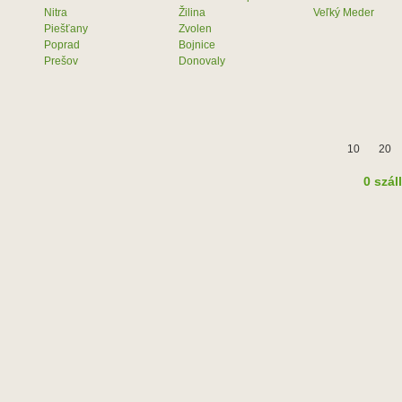
Nitra
Žilina
Veľký Meder
Piešťany
Zvolen
Poprad
Bojnice
Prešov
Donovaly
10
20
0 szál