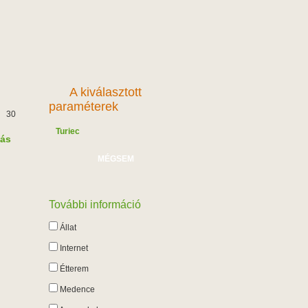
A kiválasztott
paraméterek
30
Turiec
lás
MÉGSEM
További információ
Állat
Internet
Étterem
Medence