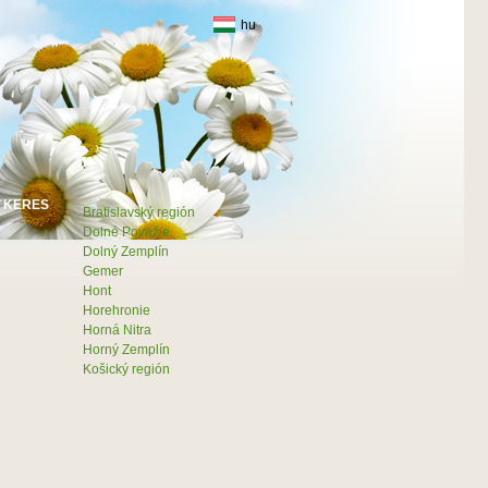
hu
Bratislavský región
Dolné Považie
Dolný Zemplín
Gemer
Hont
Horehronie
Horná Nitra
Horný Zemplín
Košický región