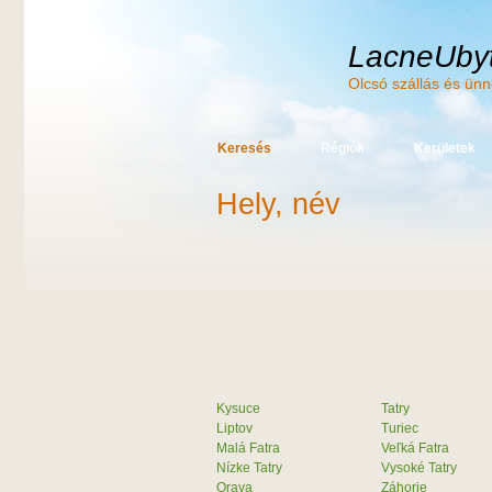
LacneUbyt
Olcsó szállás és ün
Keresés
Régiók
Kerületek
Hely, név
Kysuce
Tatry
Liptov
Turiec
Malá Fatra
Veľká Fatra
Nízke Tatry
Vysoké Tatry
Orava
Záhorie