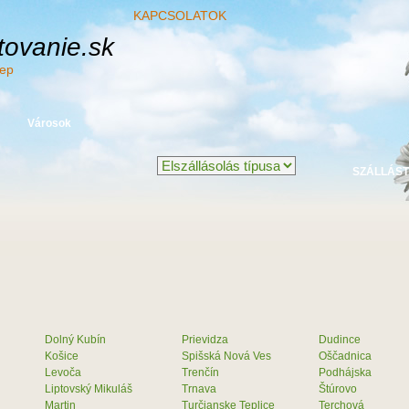
KAPCSOLATOK
ovanie.sk
nep
Városok
Dolný Kubín
Prievidza
Dudince
Košice
Spišská Nová Ves
Oščadnica
Levoča
Trenčín
Podhájska
Liptovský Mikuláš
Trnava
Štúrovo
Martin
Turčianske Teplice
Terchová