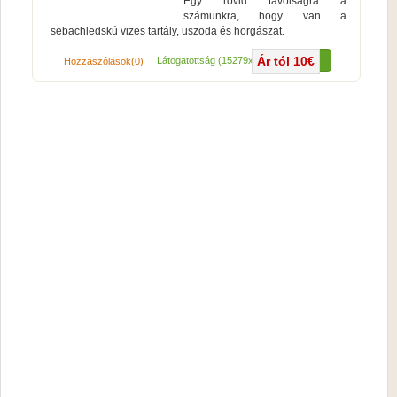
Egy rövid távolságra a
számunkra, hogy van a
sebachledskú vizes tartály, uszoda és horgászat.
Ár tól 10€
Több...
Látogatottság (15279x)
Hozzászólások(0)