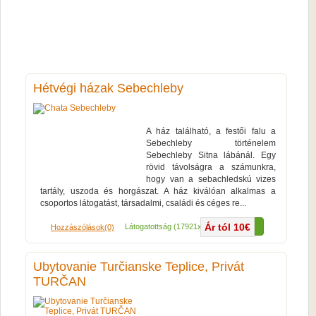
Hétvégi házak Sebechleby
A ház található, a festői falu a
Sebechleby történelem
Sebechleby Sitna lábánál. Egy
rövid távolságra a számunkra,
hogy van a sebachledskú vizes
tartály, uszoda és horgászat. A ház kiválóan alkalmas a
csoportos látogatást, társadalmi, családi és céges re...
Ár tól 10€
Több...
Látogatottság (17921x)
Hozzászólások(0)
Ubytovanie Turčianske Teplice, Privát
TURČAN