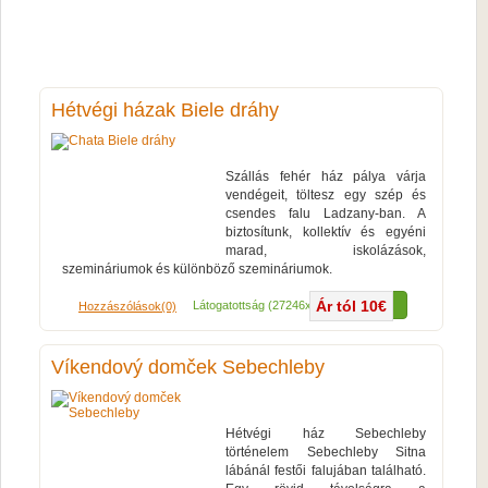
Hétvégi házak Biele dráhy
Szállás fehér ház pálya várja
vendégeit, töltesz egy szép és
csendes falu Ladzany-ban. A
biztosítunk, kollektív és egyéni
marad, iskolázások,
szemináriumok és különböző szemináriumok.
Ár tól 10€
Több...
Látogatottság (27246x)
Hozzászólások(0)
Víkendový domček Sebechleby
Hétvégi ház Sebechleby
történelem Sebechleby Sitna
lábánál festői falujában található.