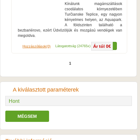
Kínálunk magánszállások
csodálatos környezetében
Turčianske Teplice, egy nagyon
kényelmes helyen, az Aquapark.
A földszinten található a
bezbariérovo, ezért Üdvözöljük és mozgású vendégek van
megoldva.
Ár tól 0€
Több...
Látogatottság (24765x)
Hozzászólások(0)
1
A kiválasztott paraméterek
Hont
MÉGSEM