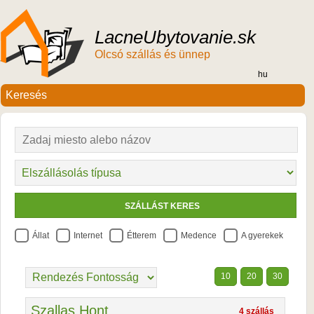
LacneUbytovanie.sk
Olcsó szállás és ünnep
hu
Állat
Internet
Étterem
Medence
A gyerekek
10
20
30
Szallas Hont
4 szállás