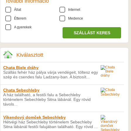
További információ
Állat
Internet
Étterem
Medence
A gyerekek
Kiválasztott
Chata Biele dráhy
Szállás fehér ház pálya várja vendégeit, töltesz egy
szép és csendes falu Ladzany-ban. A biztosít...
Chata Sebechleby
A ház található, a festői falu a Sebechleby
történelem Sebechleby Sitna lábánál. Egy rövid
távols...
Víkendový domček Sebechleby
Hétvégi ház Sebechleby történelem Sebechleby
Sitna lábánál festői falujában található. Egy rövid ...