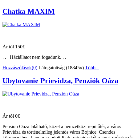
Chatka MAXIM
Ár tól 150€
. . . Háziállatot nem fogadunk. . .
Hozzászólások(0)
Látogatottság (18845x)
Több...
Ubytovanie Prievidza, Penziók Oáza
Ár tól 0€
Pension Oaza található, közel a nemzetközi repülőtér, a város
Prievidza és történelmileg jelentős város Bojnice. Csendes
környezetben, hanem az adott Park, prievidzského terek szórakozás