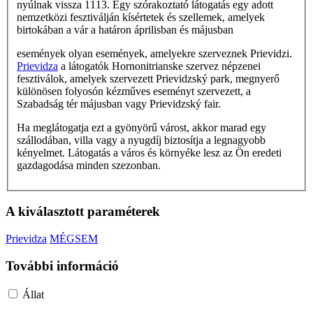
nyúlnak vissza 1113. Egy szórakoztató látogatás egy adott
nemzetközi fesztiválján kísértetek és szellemek, amelyek
birtokában a vár a határon áprilisban és májusban
események olyan események, amelyekre szerveznek Prievidzi.
Prievidza
a látogatók Hornonitrianske szervez népzenei
fesztiválok, amelyek szervezett Prievidzský park, megnyerő
különösen folyosón kézműves eseményt szervezett, a
Szabadság tér májusban vagy Prievidzský fair.
Ha meglátogatja ezt a gyönyörű várost, akkor marad egy
szállodában, villa vagy a nyugdíj biztosítja a legnagyobb
kényelmet. Látogatás a város és környéke lesz az Ön eredeti
gazdagodása minden szezonban.
A kiválasztott paraméterek
Prievidza
MÉGSEM
További információ
Állat