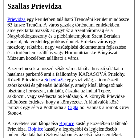
Szallas Prievidza
Prievidza
egy kerületben található Trencséni kerület mindössze
63 km-re Trenčín. A város gazdag történelmi emlékekben,
amelyek tartalmazzák az egyház a Szentháromság és a
Nagyboldogasszony és a plébániatemplom Szent Bertalan
apostol, aki eredetileg gótikus épület. Érdekes város egy
mozdony raktárba, nagy vasútépítési dokumentum fejlesztése
és a történelem szállítás vagy Hornonitrianske Bányászati
Múzeum közelében található a város.
A szerelmesek a hosszú séták város kínál a hosszú sétákat a
hatalmas parkerdő ami a faállomány KARASOVÁ Prielohy.
Közeli Prievidze a
Sebedražie
egy vízi világ, a természeti
szórakozási és pihenési üdülőhely, amely kínál látogatóinak
pisztráng horgászat, miniatűr, éjszaka az indiai Tepee,
sakkozni, vagy svédasztalos kalózhajó. A környék Prievidze
különösen érdekes, hogy a környezete. A látnivalók közé
tartozik egy séta a Podhradia a
Cigla
hol vannak a romok Grey
Stone-t.
A kivételes van látogatása
Bojnice
kastély közelében található
Prievidza.
Bojnice
kastély a legrégebbi és legjelentősebb
műemléke található Szlovákiában és az első írásos emlékek