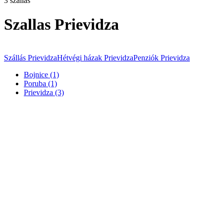
3 szállás
Szallas Prievidza
Szállás Prievidza
Hétvégi házak Prievidza
Penziók Prievidza
Bojnice (1)
Poruba (1)
Prievidza (3)