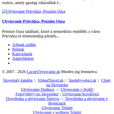
eszköz, amely gazdag választékát é...
Ubytovanie Prievidza, Penzión Oáza
Pension Oaza található, közel a nemzetközi repülőtér, a város
Prievidza és történelmileg jelentős...
Adjunk szállás
Rólunk
Kapcsolatok
Adatvédelem
© 2007 - 2026
LacneUbytovanie.sk
Minden jog fenntartva.
Slovenský katalóg
::
VirtualTravel.sk
::
Spolubyvajuci.sk
::
Chaty
na Slovensku
Ubytovanie Dudince
::
Ubytovanie v Holíči
Fotovýlet(y) po Slovensku
::
Ubytovanie Kováčová
Dovolenka a ubytovanie Štúrovo
::
Dovolenka a ubytovanie v
Bojniciach
Ubytovanie Telgárt
Ubytovanie s wellness Telgárt