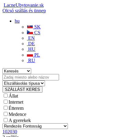
LacneUbytovanie.sk
Olcsó szállás és ünnep
hu
SK
CS
EN
DE
HU
PL
RU
Állat
Internet
Étterem
Medence
A gyerekek
10
20
30