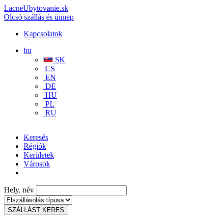
LacneUbytovanie.sk
Olcsó szállás és ünnep
Kapcsolatok
hu
SK
CS
EN
DE
HU
PL
RU
Keresés
Régiók
Kerületek
Városok
Hely, név