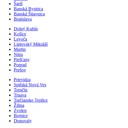
Šariš
Banská Bystrica
Banská Štiavnica
Bratislava
Dolný Kubín
Košice
Levoča
Liptovský Mikuláš
Martin
Nitra
Piešťany
Poprad
Prešov
Prievidza
Spišská Nová Ves
Trenčín
Trnava
Turčianske Teplice
Žilina
Zvolen
Bojnice
Donovaly