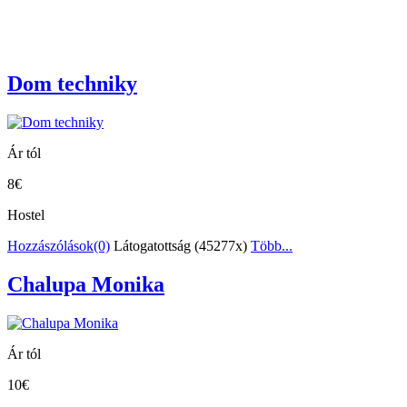
Dom techniky
Ár tól
8€
Hostel
Hozzászólások(0)
Látogatottság (45277x)
Több...
Chalupa Monika
Ár tól
10€