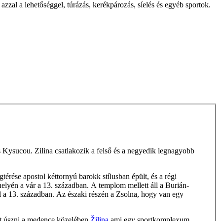
zzal a lehetőséggel, túrázás, kerékpározás, síelés és egyéb sportok.
és Kysucou. Zilina csatlakozik a felső és a negyedik legnagyobb
érése apostol kéttornyú barokk stílusban épült, és a régi
lyén a vár a 13. században. A templom mellett áll a Burián-
l a 13. században. Az északi részén a Zsolna, hogy van egy
het úszni a medence közelében
Žilina
ami egy sportkomplexum