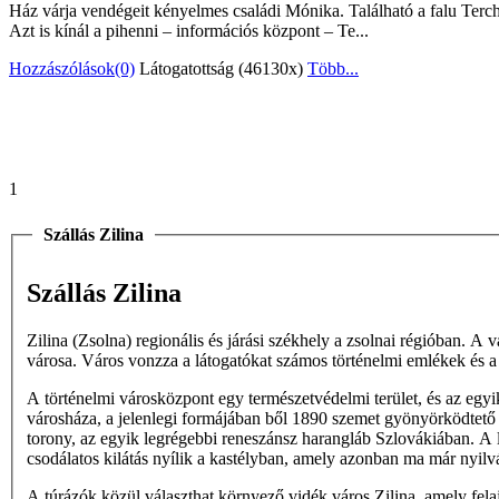
Ház várja vendégeit kényelmes családi Mónika. Található a falu Tercho
Azt is kínál a pihenni – információs központ – Te...
Hozzászólások(0)
Látogatottság (46130x)
Több...
1
Szállás Zilina
Szállás Zilina
Zilina (Zsolna) regionális és járási székhely a zsolnai régióban. A
városa. Város vonzza a látogatókat számos történelmi emlékek és a
A történelmi városközpont egy természetvédelmi terület, és az egyi
városháza, a jelenlegi formájában ből 1890 szemet gyönyörködtető
torony, az egyik legrégebbi reneszánsz harangláb Szlovákiában. A 
csodálatos kilátás nyílik a kastélyban, amely azonban ma már nyilvá
A túrázók közül választhat környező vidék város Zilina, amely fela