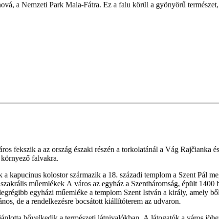
vá, a Nemzeti Park Mala-Fátra. Ez a falu körül a gyönyörű természet, a
 város fekszik a az ország északi részén a torkolatánál a Vág Rajčianka 
 környező falvakra.
k a kapucinus kolostor származik a 18. századi templom a Szent Pál megt
 szakrális műemlékek A város az egyház a Szentháromság, épült 1400 he
legrégibb egyházi műemléke a templom Szent István a király, amely bő
nos, de a rendelkezésre bocsátott kiállítóterem az udvaron.
jánlotta bővelkedik a természeti látnivalókban. A látogatók a város jö