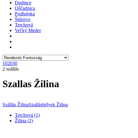
Dudince
Oščadnica
Podhájska
Štúrovo
Terchová
Veľký Meder
10
20
30
2 szállás
Szallas Žilina
Szállás Žilina
Szalláshélyek Žilina
Terchová (1)
Žilina (2)