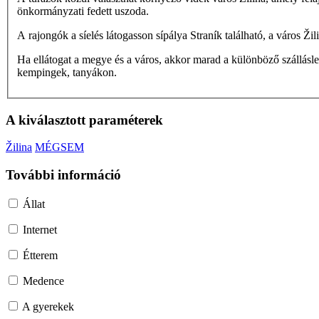
önkormányzati fedett uszoda.
A rajongók a síelés látogasson sípálya Straník található, a város Ž
Ha ellátogat a megye és a város, akkor marad a különböző szállásl
kempingek, tanyákon.
A kiválasztott paraméterek
Žilina
MÉGSEM
További információ
Állat
Internet
Étterem
Medence
A gyerekek