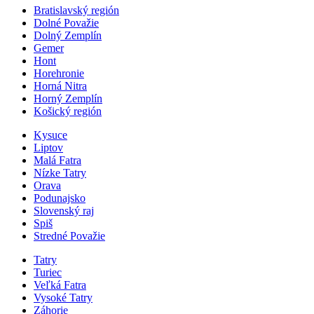
Bratislavský región
Dolné Považie
Dolný Zemplín
Gemer
Hont
Horehronie
Horná Nitra
Horný Zemplín
Košický región
Kysuce
Liptov
Malá Fatra
Nízke Tatry
Orava
Podunajsko
Slovenský raj
Spiš
Stredné Považie
Tatry
Turiec
Veľká Fatra
Vysoké Tatry
Záhorie