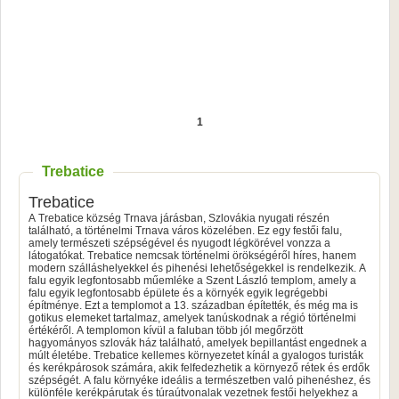
1
Trebatice
Trebatice
A Trebatice község Trnava járásban, Szlovákia nyugati részén
található, a történelmi Trnava város közelében. Ez egy festői falu,
amely természeti szépségével és nyugodt légkörével vonzza a
látogatókat. Trebatice nemcsak történelmi örökségéről híres, hanem
modern szálláshelyekkel és pihenési lehetőségekkel is rendelkezik. A
falu egyik legfontosabb műemléke a Szent László templom, amely a
falu egyik legfontosabb épülete és a környék egyik legrégebbi
építménye. Ezt a templomot a 13. században építették, és még ma is
gotikus elemeket tartalmaz, amelyek tanúskodnak a régió történelmi
értékéről. A templomon kívül a faluban több jól megőrzött
hagyományos szlovák ház található, amelyek bepillantást engednek a
múlt életébe. Trebatice kellemes környezetet kínál a gyalogos turisták
és kerékpárosok számára, akik felfedezhetik a környező rétek és erdők
szépségét. A falu környéke ideális a természetben való pihenéshez, és
különféle kerékpárutak és túraútvonalak vezetnek festői helyekhez a