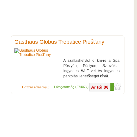
Gasthaus Globus Trebatice Piešťany
A szálláshelytől 6 km-re a Spa
Pöstyén, Pöstyén, Szlovákia.
Ingyenes Wi-Fi-vel és ingyenes
parkolási lehetőséget kínál.
Ár tól 9€
Több...
Látogatottság (27407x)
Hozzászólások(0)