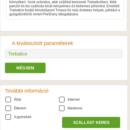
környéken. Azok számára, akik szállást keresnek Trebaticében, több
panzió és kis szálloda kínál kényelmes és kellemes pihenést. Emellett
Trebatice kiváló kiindulópont Trnava és más érdekes helyek, például a
gyógyfürdőiről ismert Piešťany látogatására.
A kiválasztott paraméterek
Trebatice
MÉGSEM
További információ
Állat
Internet
Étterem
Medence
A gyerekek