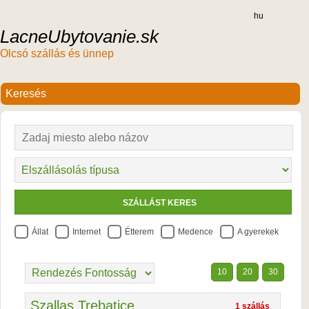
hu
LacneUbytovanie.sk
Olcsó szállás és ünnep
Állat
Internet
Étterem
Medence
A gyerekek
10
20
30
Szallas Trebatice
1 szállás