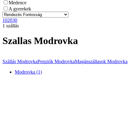
Medence
A gyerekek
10
20
30
1 szállás
Szallas Modrovka
Szállás Modrovka
Penziók Modrovka
Magánszállasok Modrovka
Modrovka (1)