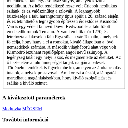
műemléke a falu egy csontváz súlyos, amelyek közül a
neolitikum. Az ítélet rendelkező része volt Čriepok neolitikus
szilánk, és ez valószínűleg a szlovák. A legnagyobb
büszkesége a falu harangtorony típus épült a 20. század elején,
és ez tekinthető a legnagyobb építészeti érdeklődés Kismodró.
Van is egy védett fa nevű Dawn Redwood és a falu fölött
emelkedik romok Tematín. A várat említik már 1270, és
létrehozta a lakosok a falu Egyesület a vár Tematin, amelynek
fő célja, hogy hagyja el a romokat, kiváló állapotban a jövő
nemzedékek számára. A második világháború alatt vége volt
Kismodró lezuhant repülőgépen angol nevű szúnyog. A
legénység talált egy helyi lakos, és megmentette az életüket. Az
ő tiszteletére a falu ünnepséget tartják napján a baleset.
Történelmi emlékek is figyelembe kő, amelyen az árukapcsolás
tutajok, amelyek pristavovali. Amikor ezt a festői, a látogatók
maradhat a magánlakásokban, hogy kiváló szolgáltatást és
szállás a kiváló szintet.
A kiválasztott paraméterek
Modrovka
MÉGSEM
További információ