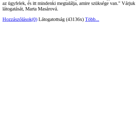
az ügyfelek, és itt mindenki megtalálja, amire szüksége van." Várjuk
látogatását, Marta Masárová.
Hozzászólások(0)
Látogatottság (43136x)
Több...