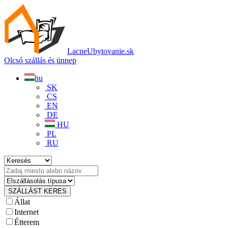
LacneUbytovanie.sk
Olcsó szállás és ünnep
hu
SK
CS
EN
DE
HU
PL
RU
Állat
Internet
Étterem