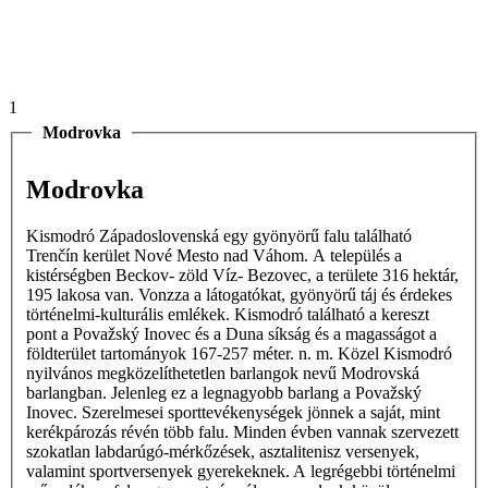
1
Modrovka
Modrovka
Kismodró Západoslovenská egy gyönyörű falu található
Trenčín kerület Nové Mesto nad Váhom. A település a
kistérségben Beckov- zöld Víz- Bezovec, a területe 316 hektár,
195 lakosa van. Vonzza a látogatókat, gyönyörű táj és érdekes
történelmi-kulturális emlékek. Kismodró található a kereszt
pont a Považský Inovec és a Duna síkság és a magasságot a
földterület tartományok 167-257 méter. n. m. Közel Kismodró
nyilvános megközelíthetetlen barlangok nevű Modrovská
barlangban. Jelenleg ez a legnagyobb barlang a Považský
Inovec. Szerelmesei sporttevékenységek jönnek a saját, mint
kerékpározás révén több falu. Minden évben vannak szervezett
szokatlan labdarúgó-mérkőzések, asztalitenisz versenyek,
valamint sportversenyek gyerekeknek. A legrégebbi történelmi