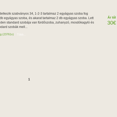
elkezik szabványos 34, 1-2-3 tartalmaz 2 egyágyas szoba fog
Ár tól
 db egyágyas szoba, és akarat tartalmaz 2 db egyágyas szoba. Lett
30€
nden standard szobája van fürdőszoba, zuhanyzó, mosdókagyló és
ndard szobák mell...
ág (23761x)
Több...
1