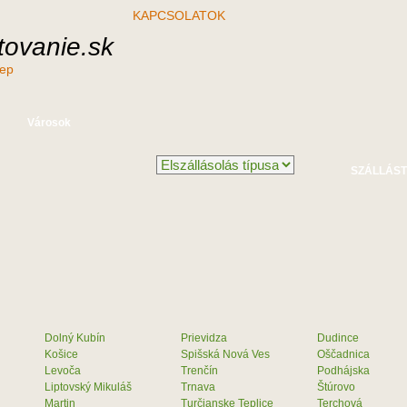
KAPCSOLATOK
ovanie.sk
nep
Városok
Dolný Kubín
Prievidza
Dudince
Košice
Spišská Nová Ves
Oščadnica
Levoča
Trenčín
Podhájska
Liptovský Mikuláš
Trnava
Štúrovo
Martin
Turčianske Teplice
Terchová