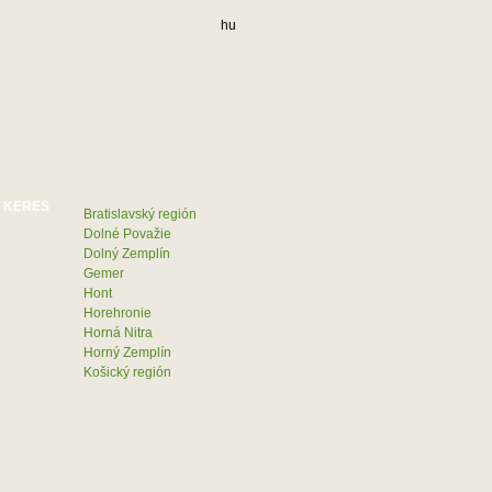
hu
Bratislavský región
Dolné Považie
Dolný Zemplín
Gemer
Hont
Horehronie
Horná Nitra
Horný Zemplín
Košický región