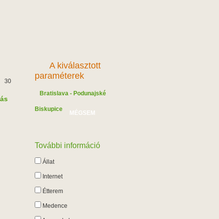
A kiválasztott
paraméterek
30
Bratislava - Podunajské
lás
Biskupice
MÉGSEM
További információ
Állat
Internet
Étterem
Medence