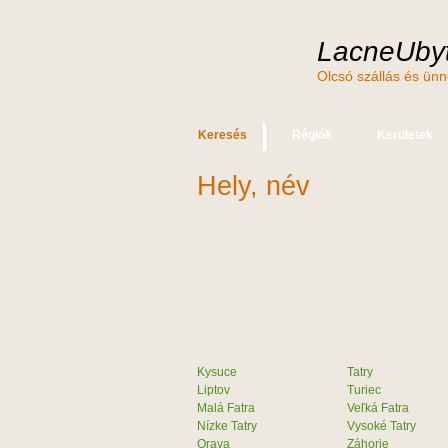
LacneUbyt
Olcsó szállás és ün
Keresés
Régiók
Kerületek
Hely, név
Kysuce
Tatry
Liptov
Turiec
Malá Fatra
Veľká Fatra
Nízke Tatry
Vysoké Tatry
Orava
Záhorie