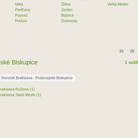
Nitra
Žilina
Veľký Meder
Piešťany
Zvolen
Poprad
Bojnice
Prešov
Donovaly
10
20
jské Biskupice
1 szál
Penziók Bratislava - Podunajské Biskupice
ratislava Ružinov (1)
ratislava Staré Mesto (1)