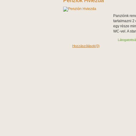
Penziók Hviezda
Panziónk rend
tartalmazni 2
egy része mi
WC-vel. A sta
Látogatotts
Hozzászólások(0)