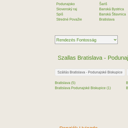
Podunajsko
Šariš
Slovenský raj
Banská Bystrica
Spiš
Banská Štiavnica
Stredné Považie
Bratislava
Szallas Bratislava - Poduna
Szállás Bratislava - Podunajské Biskupice
Bratislava (5)
B
Bratislava Podunajské Biskupice (1)
B