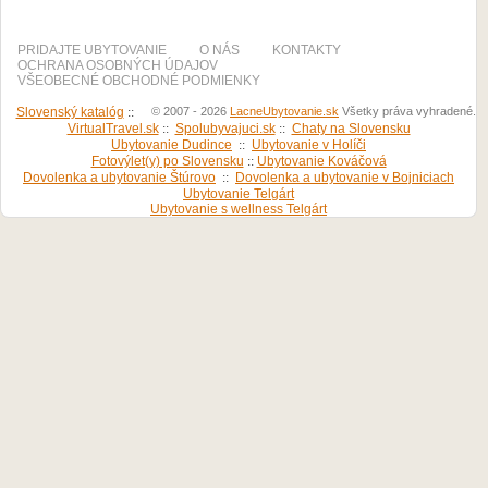
PRIDAJTE UBYTOVANIE
O NÁS
KONTAKTY
OCHRANA OSOBNÝCH ÚDAJOV
VŠEOBECNÉ OBCHODNÉ PODMIENKY
Slovenský katalóg
::
© 2007 - 2026
LacneUbytovanie.sk
Všetky práva vyhradené.
VirtualTravel.sk
::
Spolubyvajuci.sk
::
Chaty na Slovensku
Ubytovanie Dudince
::
Ubytovanie v Holíči
Fotovýlet(y) po Slovensku
::
Ubytovanie Kováčová
Dovolenka a ubytovanie Štúrovo
::
Dovolenka a ubytovanie v Bojniciach
Ubytovanie Telgárt
Ubytovanie s wellness Telgárt