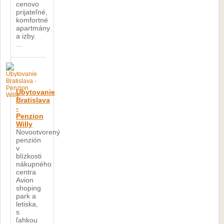
cenovo
prijateľné,
komfortné
apartmány
a izby.
...
Ubytovanie
Bratislava
-
Penzion
Willy
Novootvorený
penzión
v
blízkosti
nákupného
centra
Avion
shoping
park a
letiska,
s
ľahkou