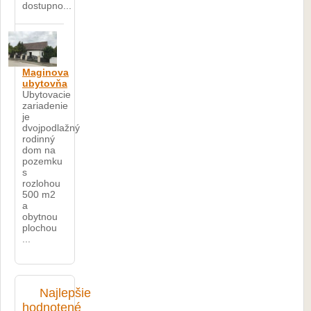
dostupno...
Maginova
ubytovňa
Ubytovacie
zariadenie
je
dvojpodlažný
rodinný
dom na
pozemku
s
rozlohou
500 m2
a
obytnou
plochou
...
Najlepšie
hodnotené