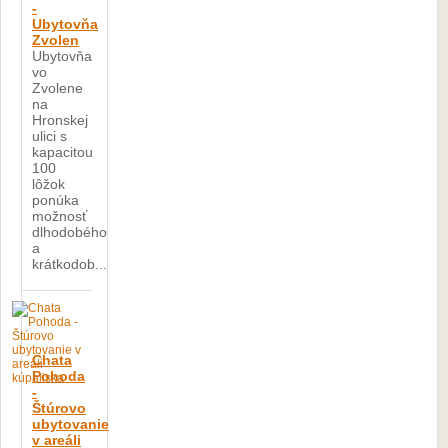
-
Ubytovňa
Zvolen
Ubytovňa
vo
Zvolene
na
Hronskej
ulici s
kapacitou
100
lôžok
ponúka
možnosť
dlhodobého
a
krátkodob...
Chata
Pohoda
-
Štúrovo
ubytovanie
v areáli