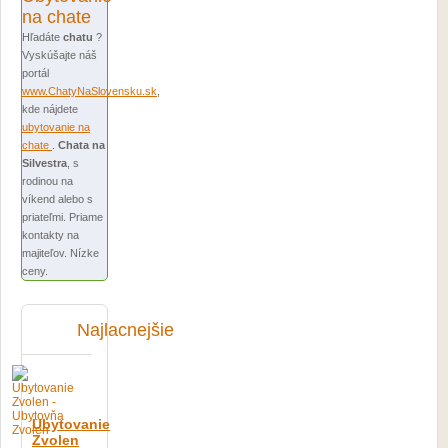
na chate
Hľadáte
chatu
?
Vyskúšajte náš
portál
www.ChatyNaSlovensku.sk
,
kde nájdete
ubytovanie na
chate
.
Chata na
Silvestra
, s
rodinou na
víkend alebo s
priateľmi. Priame
kontakty na
majiteľov. Nízke
ceny.
Najlacnejšie
Ubytovanie
Zvolen