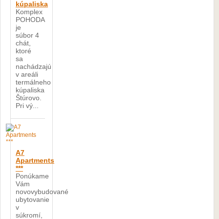
kúpaliska
Komplex
POHODA
je
súbor 4
chát,
ktoré
sa
nachádzajú
v areáli
termálneho
kúpaliska
Štúrovo.
Pri vý...
A7
Apartments
***
Ponúkame
Vám
novovybudované
ubytovanie
v
súkromí,