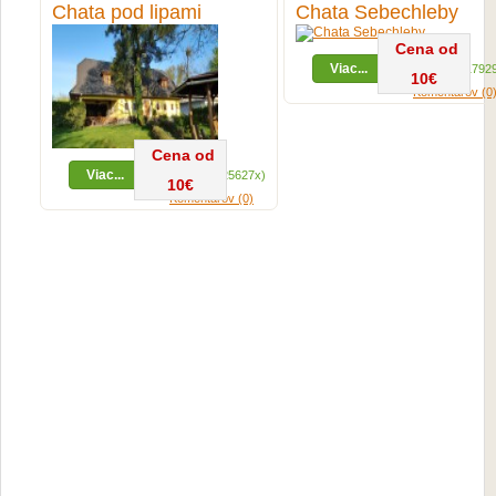
Chata pod lipami
Chata Sebechleby
Cena od
Viac...
Zobrazení (1792
10€
Komentárov (0
Cena od
Viac...
Zobrazení (25627x)
10€
Komentárov (0)