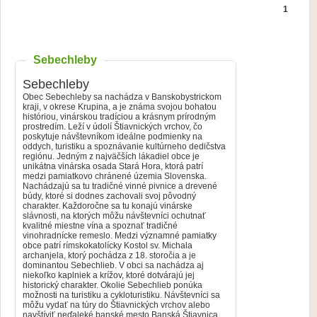
1
Sebechleby
Sebechleby
Obec Sebechleby sa nachádza v Banskobystrickom
kraji, v okrese Krupina, a je známa svojou bohatou
históriou, vinárskou tradíciou a krásnym prírodným
prostredím. Leží v údolí Štiavnických vrchov, čo
poskytuje návštevníkom ideálne podmienky na
oddych, turistiku a spoznávanie kultúrneho dedičstva
regiónu. Jedným z najväčších lákadiel obce je
unikátna vinárska osada Stará Hora, ktorá patrí
medzi pamiatkovo chránené územia Slovenska.
Nachádzajú sa tu tradičné vinné pivnice a drevené
búdy, ktoré si dodnes zachovali svoj pôvodný
charakter. Každoročne sa tu konajú vinárske
slávnosti, na ktorých môžu návštevníci ochutnať
kvalitné miestne vína a spoznať tradičné
vinohradnícke remeslo. Medzi významné pamiatky
obce patrí rímskokatolícky Kostol sv. Michala
archanjela, ktorý pochádza z 18. storočia a je
dominantou Sebechlieb. V obci sa nachádza aj
niekoľko kaplniek a krížov, ktoré dotvárajú jej
historický charakter. Okolie Sebechlieb ponúka
možnosti na turistiku a cykloturistiku. Návštevníci sa
môžu vydať na túry do Štiavnických vrchov alebo
navštíviť neďaleké banské mesto Banská Štiavnica,