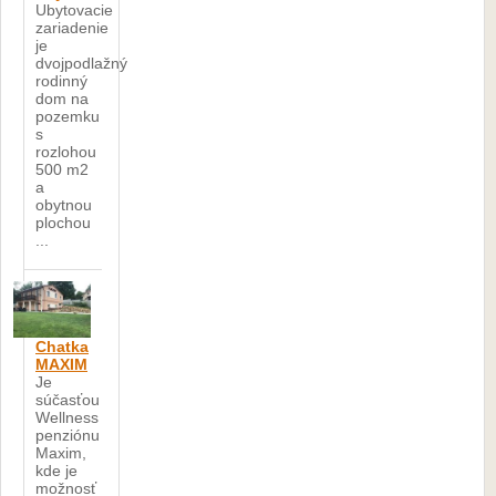
Ubytovacie
zariadenie
je
dvojpodlažný
rodinný
dom na
pozemku
s
rozlohou
500 m2
a
obytnou
plochou
...
Chatka
MAXIM
Je
súčasťou
Wellness
penziónu
Maxim,
kde je
možnosť