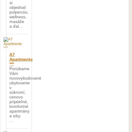
si
objednať
polpenziu,
wellness,
masáže
a ďal...
A7
Apartments
***
Ponúkame
Vám
novovybudované
ubytovanie
v
súkromí,
cenovo
prijateľné,
komfortné
apartmány
a izby.
...