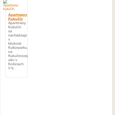
Apartmany
Kukučín
Apartmány
Kukučín
sa
nachádzajú
v
blízkosti
Kultúrparku,
na
Kukučinovej
ulici v
Košiciach.
V b...