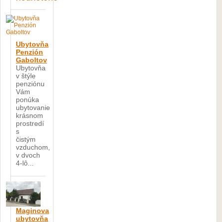
Ubytovňa
Penzión
Gaboltov
Ubytovňa
v štýle
penziónu
Vám
ponúka
ubytovanie
krásnom
prostredí
s
čistým
vzduchom,
v dvoch
4-lô...
Maginova
ubytovňa