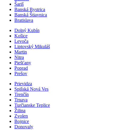
Šariš
Banská Bystrica
Banská Štiavnica
Bratislava
Dolný Kubín
Košice
Levoča
Liptovský Mikuláš
Martin
Nitra
Piešťany
Poprad
Prešov
Prievidza
Spišská Nová Ves
Trenčín
Trnava
Turčianske Teplice
Žilina
Zvolen
Bojnice
Donovaly