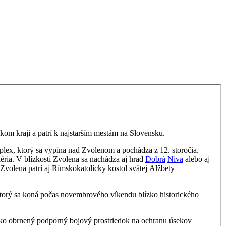
om kraji a patrí k najstarším mestám na Slovensku.
lex, ktorý sa vypína nad Zvolenom a pochádza z 12. storočia.
éria.
V blízkosti Zvolena sa nachádza aj hrad
Dobrá
Niva
alebo aj
volena patrí aj Rímskokatolícky kostol svätej Alžbety
ktorý sa koná počas novembrového víkendu blízko historického
ako obrnený podporný bojový prostriedok na ochranu úsekov