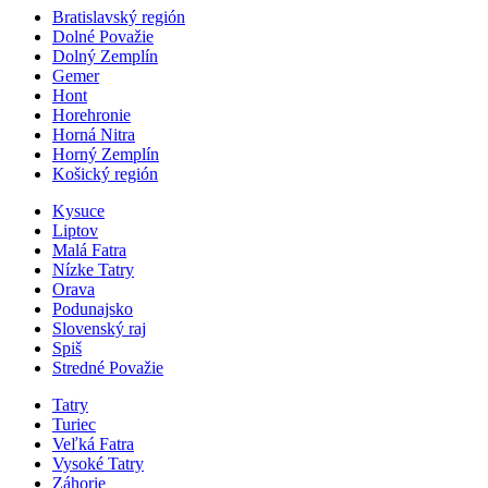
Bratislavský región
Dolné Považie
Dolný Zemplín
Gemer
Hont
Horehronie
Horná Nitra
Horný Zemplín
Košický región
Kysuce
Liptov
Malá Fatra
Nízke Tatry
Orava
Podunajsko
Slovenský raj
Spiš
Stredné Považie
Tatry
Turiec
Veľká Fatra
Vysoké Tatry
Záhorie