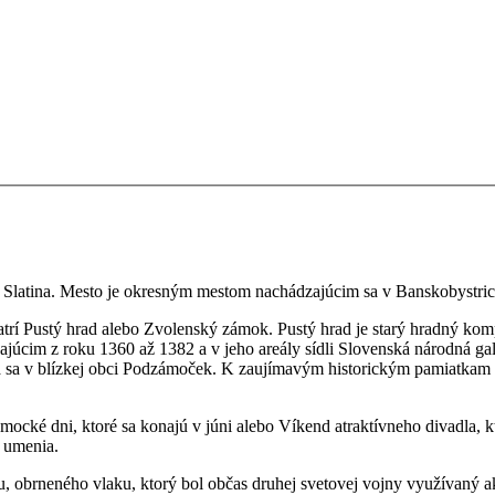
a Slatina. Mesto je okresným mestom nachádzajúcim sa v Banskobystrick
rí Pustý hrad alebo Zvolenský zámok. Pustý hrad je starý hradný komp
úcim z roku 1360 až 1382 a v jeho areály sídli Slovenská národná gal
 sa v blízkej obci Podzámoček. K zaujímavým historickým pamiatkam Z
ocké dni, ktoré sa konajú v júni alebo Víkend atraktívneho divadla, 
o umenia.
, obrneného vlaku, ktorý bol občas druhej svetovej vojny využívaný 