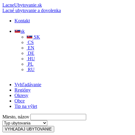
LacneUbytovanie.sk
Lacné ubytovanie a dovolenka
Kontakt
sk
SK
CS
EN
DE
HU
PL
RU
Vyhľadávanie
Regióny
Okresy
Obce
Tip na výlet
Miesto, názov