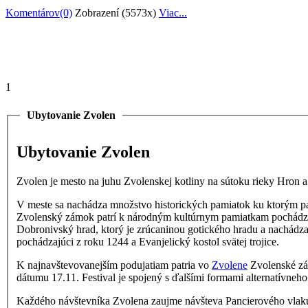
Komentárov(0)
Zobrazení (5573x)
Viac...
1
Ubytovanie Zvolen
Ubytovanie Zvolen
Zvolen je mesto na juhu Zvolenskej kotliny na sútoku rieky Hron 
V meste sa nachádza množstvo historických pamiatok ku ktorým pat
Zvolenský zámok
patrí k národným kultúrnym pamiatkam pochádzaj
Dobronivský hrad, ktorý je zrúcaninou gotického hradu a nachádza
pochádzajúci z roku 1244 a Evanjelický kostol svätej trojice.
K najnavštevovanejším podujatiam patria vo
Zvolene
Zvolenské zám
dátumu 17.11. Festival je spojený s ďalšími formami alternatívneh
Každého návštevníka Zvolena zaujme návšteva Pancierového vlaku