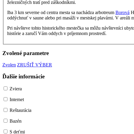
železničných tratí pred záškodníkmi.
Iba 3 km severne od centra mesta sa nachádza arbotreum
Borová
Ho
oddýchnuť v saune alebo pri masáži v mestskej plavárni. V areáli 
Pri návšteve tohto historického mestečka sa môžu návštevníci ubyt
histórie a zaručí Vám oddych v príjemnom prostredí.
Zvolené parametre
Zvolen
ZRUŠIŤ VÝBER
Ďalšie informácie
Zviera
Internet
Reštaurácia
Bazén
S deťmi