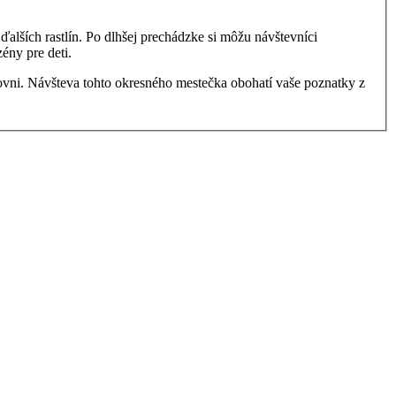
alších rastlín. Po dlhšej prechádzke si môžu návštevníci
ény pre deti.
rovni. Návšteva tohto okresného mestečka obohatí vaše poznatky z