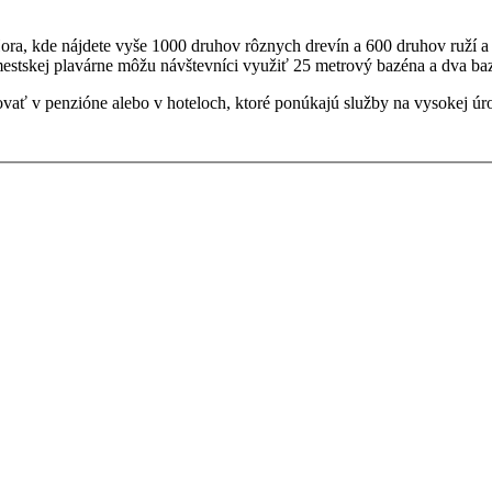
ra, kde nájdete vyše 1000 druhov rôznych drevín a 600 druhov ruží a ď
mestskej plavárne
môžu návštevníci využiť 25 metrový bazéna a dva baz
ovať v penzióne alebo v hoteloch, ktoré ponúkajú služby na vysokej ú