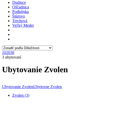
Dudince
Oščadnica
Podhájska
Štúrovo
Terchová
Veľký Meder
10
20
30
3 ubytovaní
Ubytovanie Zvolen
Ubytovanie Zvolen
Ubytovne Zvolen
Zvolen (3)