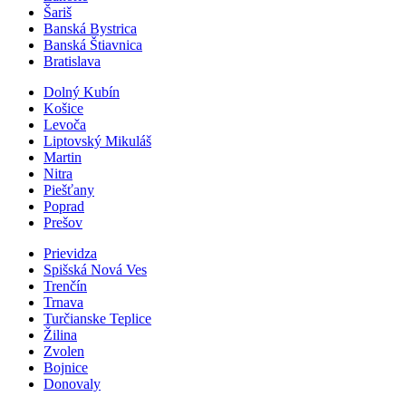
Šariš
Banská Bystrica
Banská Štiavnica
Bratislava
Dolný Kubín
Košice
Levoča
Liptovský Mikuláš
Martin
Nitra
Piešťany
Poprad
Prešov
Prievidza
Spišská Nová Ves
Trenčín
Trnava
Turčianske Teplice
Žilina
Zvolen
Bojnice
Donovaly