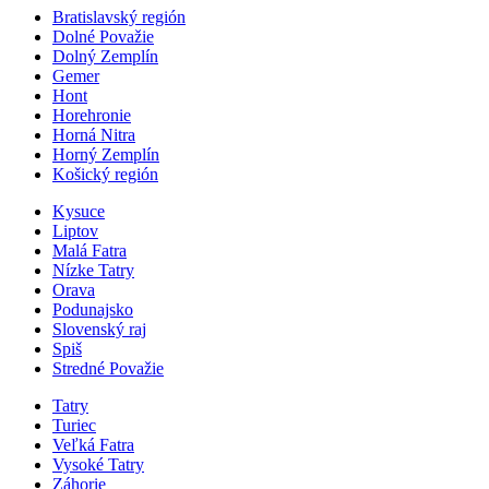
Bratislavský región
Dolné Považie
Dolný Zemplín
Gemer
Hont
Horehronie
Horná Nitra
Horný Zemplín
Košický región
Kysuce
Liptov
Malá Fatra
Nízke Tatry
Orava
Podunajsko
Slovenský raj
Spiš
Stredné Považie
Tatry
Turiec
Veľká Fatra
Vysoké Tatry
Záhorie