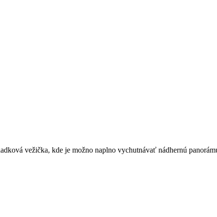
iadková vežička, kde je možno naplno vychutnávať nádhernú panorámu Vy