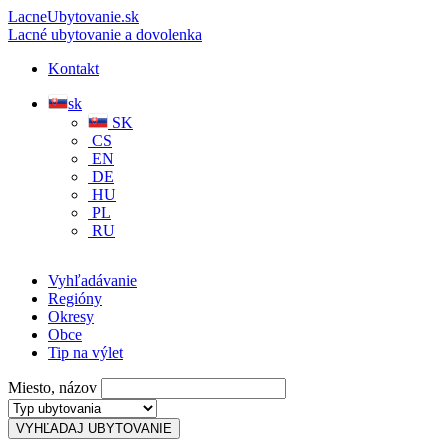
LacneUbytovanie.sk
Lacné ubytovanie a dovolenka
Kontakt
sk
SK
CS
EN
DE
HU
PL
RU
Vyhľadávanie
Regióny
Okresy
Obce
Tip na výlet
Miesto, názov