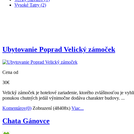
Vysoké Tatry (2)
Ubytovanie Poprad Velický zámoček
Cena od
30€
Velický zámoček je hotelové zariadenie, ktorého zvláštnosťou je vyhl
ponukou chutných jedál výnimočne dodáva charakter budovy. ...
Komentárov(0)
Zobrazení (48408x)
Viac...
Chata Gánovce