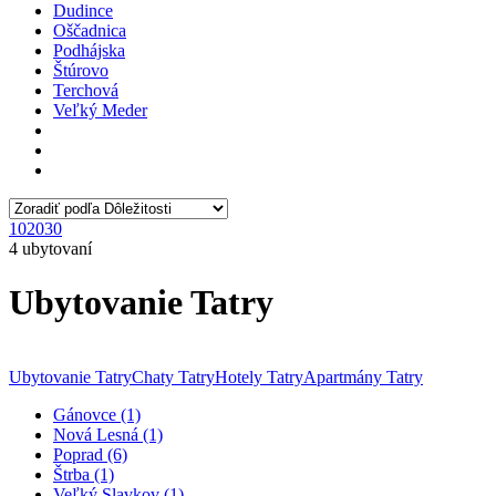
Dudince
Oščadnica
Podhájska
Štúrovo
Terchová
Veľký Meder
10
20
30
4 ubytovaní
Ubytovanie Tatry
Ubytovanie Tatry
Chaty Tatry
Hotely Tatry
Apartmány Tatry
Gánovce (1)
Nová Lesná (1)
Poprad (6)
Štrba (1)
Veľký Slavkov (1)