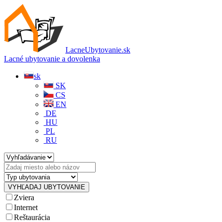
LacneUbytovanie.sk
Lacné ubytovanie a dovolenka
sk
SK
CS
EN
DE
HU
PL
RU
Zviera
Internet
Reštaurácia