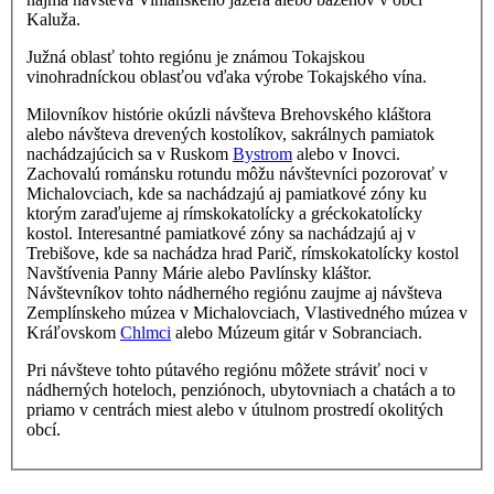
Kaluža.
Južná oblasť tohto regiónu je známou Tokajskou
vinohradníckou oblasťou vďaka výrobe Tokajského vína.
Milovníkov histórie okúzli návšteva Brehovského kláštora
alebo návšteva drevených kostolíkov, sakrálnych pamiatok
nachádzajúcich sa v Ruskom
Bystrom
alebo v Inovci.
Zachovalú románsku rotundu môžu návštevníci pozorovať v
Michalovciach, kde sa nachádzajú aj pamiatkové zóny ku
ktorým zaraďujeme aj rímskokatolícky
a gréckokatolícky
kostol. Interesantné pamiatkové zóny sa nachádzajú aj v
Trebišove, kde sa nachádza hrad Parič, rímskokatolícky kostol
Navštívenia Panny Márie alebo Pavlínsky kláštor.
Návštevníkov tohto nádherného regiónu zaujme aj návšteva
Zemplínskeho múzea v Michalovciach, Vlastivedného múzea v
Kráľovskom
Chlmci
alebo Múzeum gitár v Sobranciach.
Pri návšteve tohto pútavého regiónu môžete stráviť noci v
nádherných hoteloch, penziónoch, ubytovniach a chatách a to
priamo v centrách miest alebo v útulnom prostredí okolitých
obcí.