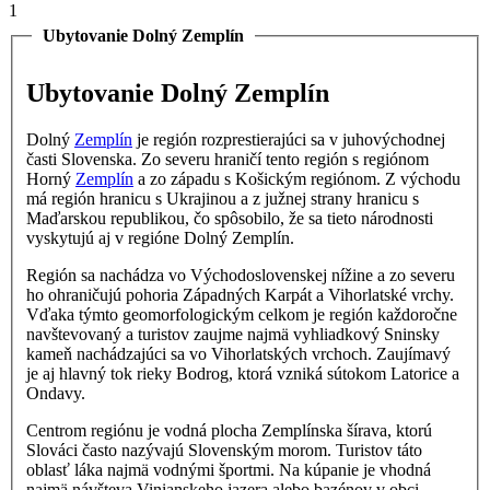
1
Ubytovanie Dolný Zemplín
Ubytovanie Dolný Zemplín
Dolný
Zemplín
je región rozprestierajúci sa v juhovýchodnej
časti Slovenska. Zo severu hraničí tento región s regiónom
Horný
Zemplín
a zo západu s Košickým regiónom. Z východu
má región hranicu s Ukrajinou a z južnej strany hranicu s
Maďarskou republikou, čo spôsobilo, že sa tieto národnosti
vyskytujú aj v regióne Dolný Zemplín.
Región sa nachádza vo Východoslovenskej nížine a zo severu
ho ohraničujú pohoria Západných Karpát a Vihorlatské vrchy.
Vďaka týmto geomorfologickým celkom je región každoročne
navštevovaný a turistov zaujme najmä vyhliadkový Sninsky
kameň nachádzajúci sa vo Vihorlatských vrchoch. Zaujímavý
je aj hlavný tok rieky Bodrog, ktorá vzniká sútokom Latorice a
Ondavy.
Centrom regiónu je vodná plocha Zemplínska šírava, ktorú
Slováci často nazývajú Slovenským morom. Turistov táto
oblasť láka najmä vodnými športmi. Na kúpanie je vhodná
najmä návšteva Vinianskeho jazera alebo bazénov v obci