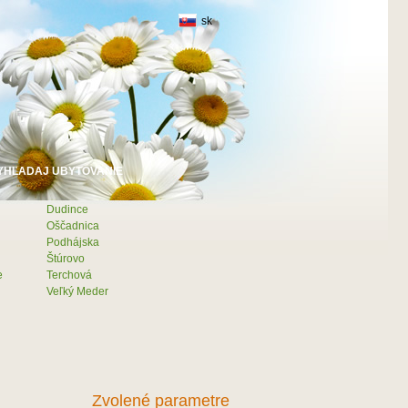
sk
Dudince
Oščadnica
Podhájska
Štúrovo
e
Terchová
Veľký Meder
Zvolené parametre