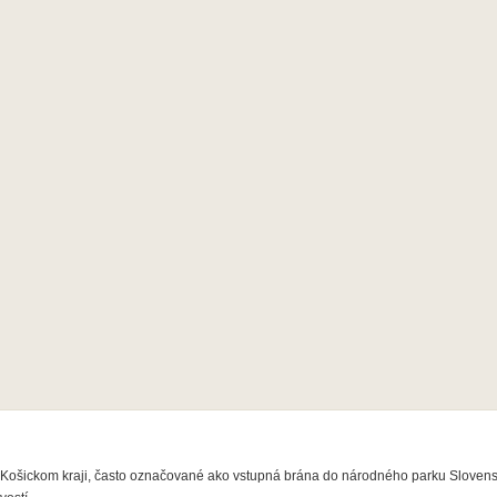
 Košickom kraji, často označované ako vstupná brána do národného parku Sloven