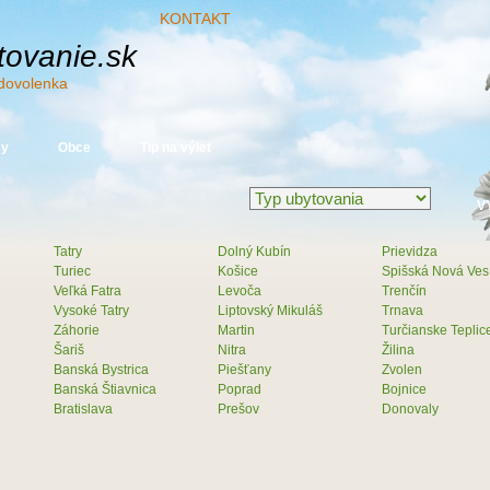
KONTAKT
ovanie.sk
dovolenka
sy
Obce
Tip na výlet
Tatry
Dolný Kubín
Prievidza
Turiec
Košice
Spišská Nová Ves
Veľká Fatra
Levoča
Trenčín
Vysoké Tatry
Liptovský Mikuláš
Trnava
Záhorie
Martin
Turčianske Teplic
Šariš
Nitra
Žilina
Banská Bystrica
Piešťany
Zvolen
Banská Štiavnica
Poprad
Bojnice
Bratislava
Prešov
Donovaly