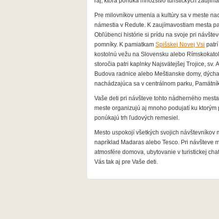
raj, ktorá ponúka množstvo turistických zaujíma
Pre milovníkov umenia a kultúry sa v meste na
námestia v Redute. K zaujímavostiam
mesta pa
Obľúbenci histórie si prídu na svoje pri návšt
pomníky. K pamiatkam
Spišskej Novej Vsi
patrí
kostolnú vežu na Slovensku alebo Rímskokatol
storočia patri kaplnky Najsvätejšej Trojice,
sv. 
Budova radnice alebo Meštianske domy, dýchaj
nachádzajúca sa v centrálnom parku, Pamätník
Vaše deti pri návšteve tohto nádherného mesta
meste organizujú aj mnoho podujatí ku ktorým 
ponúkajú trh ľudových remesiel.
Mesto uspokojí všetkých svojich návštevníkov
napríklad Madaras alebo Tesco. Pri návšteve 
atmosfére
domova, ubytovanie v turistickej ch
Vás tak aj pre Vaše deti.