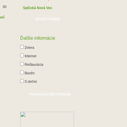
30
Spišská Nová Ves
aní
ZRUŠIŤ VÝBER
Ďalšie informácie
Zviera
Internet
Reštaurácia
Bazén
S deťmi