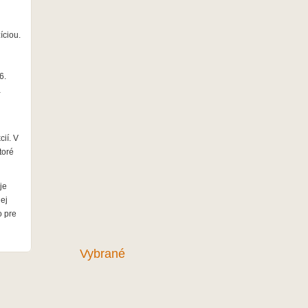
íciou.
6.
á
ií. V
toré
je
ej
o pre
Vybrané