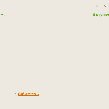
10
20
es
0 ubytov
1
Ďalšia strana »