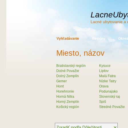
LacneUbyt
Lacné ubytovanie a 
Vyhľadávanie
Regióny
Okre
Miesto, názov
Bratislavský región
Kysuce
Dolné Považie
Liptov
Dolný Zemplín
Malá Fatra
Gemer
Nízke Tatry
Hont
Orava
Horehronie
Podunajsko
Horná Nitra
Slovenský raj
Horný Zemplín
Spiš
Košický región
Stredné Považie