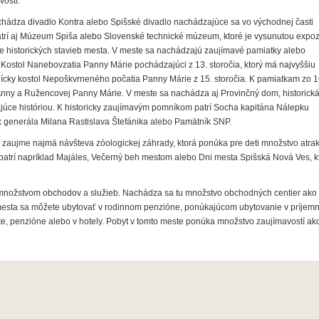
vostí.
chádza divadlo Kontra alebo Spišské divadlo nachádzajúce sa vo východnej časti
trí aj Múzeum Spiša alebo Slovenské technické múzeum, ktoré je vysunutou expoz
eve historických stavieb mesta. V meste sa nachádzajú zaujímavé pamiatky alebo
 Kostol Nanebovzatia Panny Márie pochádzajúci z 13. storočia, ktorý má najvyššiu
ícky kostol Nepoškvrneného počatia Panny Márie z 15. storočia. K pamiatkam zo 1
Anny a Ružencovej Panny Márie. V meste sa nachádza aj Provinčný dom, historick
úce históriou. K historicky zaujímavým pomníkom patrí Socha kapitána Nálepku
 generála Milana Rastislava Štefánika alebo Pamätník SNP.
 zaujme najmä návšteva zóologickej záhrady, ktorá ponúka pre deti množstvo atrakc
patrí napríklad Majáles, Večerný beh mestom alebo Dni mesta Spišská Nová Ves, k
 množstvom obchodov a služieb. Nachádza sa tu množstvo obchodných centier ako 
mesta sa môžete ubytovať v rodinnom penzióne, ponúkajúcom ubytovanie v príjemn
ate, penzióne alebo v hotely. Pobyt v tomto meste ponúka množstvo zaujímavostí ak