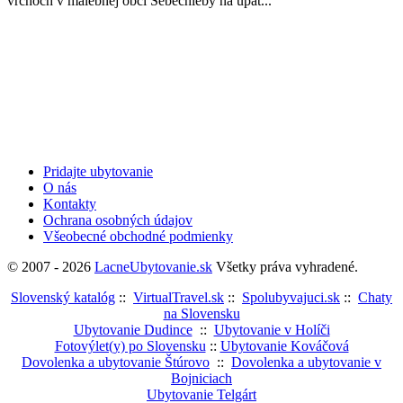
vrchoch v malebnej obci Sebechleby na úpät...
Pridajte ubytovanie
O nás
Kontakty
Ochrana osobných údajov
Všeobecné obchodné podmienky
© 2007 - 2026
LacneUbytovanie.sk
Všetky práva vyhradené.
Slovenský katalóg
::
VirtualTravel.sk
::
Spolubyvajuci.sk
::
Chaty
na Slovensku
Ubytovanie Dudince
::
Ubytovanie v Holíči
Fotovýlet(y) po Slovensku
::
Ubytovanie Kováčová
Dovolenka a ubytovanie Štúrovo
::
Dovolenka a ubytovanie v
Bojniciach
Ubytovanie Telgárt