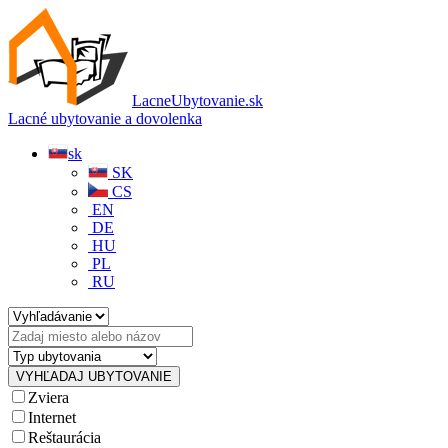
LacneUbytovanie.sk
Lacné ubytovanie a dovolenka
sk
SK
CS
EN
DE
HU
PL
RU
Zviera
Internet
Reštaurácia