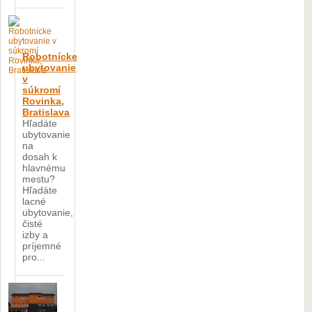
Robotnícke
ubytovanie
v
súkromí
Rovinka,
Bratislava
Hľadáte
ubytovanie
na
dosah k
hlavnému
mestu?
Hľadáte
lacné
ubytovanie,
čisté
izby a
príjemné
pro...