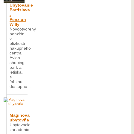
Ubytovanie
Bratislava
-
Penzion
Willy
Novootvorený
penzión
v
blízkosti
nákupného
centra
Avion
shoping
park a
letiska,
s
ľahkou
dostupno...
Maginova
ubytovňa
Ubytovacie
zariadenie