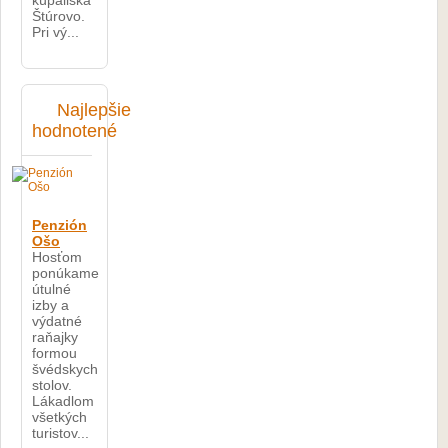
kúpaliska
Štúrovo.
Pri vý...
Najlepšie
hodnotené
Penzión
Ošo
Hosťom
ponúkame
útulné
izby a
výdatné
raňajky
formou
švédskych
stolov.
Lákadlom
všetkých
turistov...