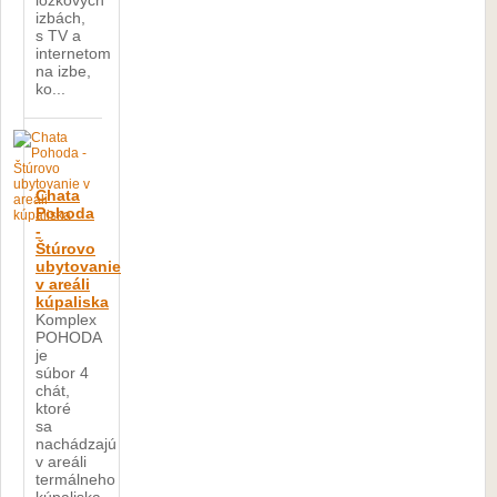
lôžkových
izbách,
s TV a
internetom
na izbe,
ko...
Chata
Pohoda
-
Štúrovo
ubytovanie
v areáli
kúpaliska
Komplex
POHODA
je
súbor 4
chát,
ktoré
sa
nachádzajú
v areáli
termálneho