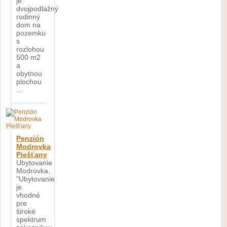
je
dvojpodlažný
rodinný
dom na
pozemku
s
rozlohou
500 m2
a
obytnou
plochou
...
Penzión
Modrovka
Piešťany
Ubytovanie
Modrovka.
"Ubytovanie
je
vhodné
pre
široké
spektrum