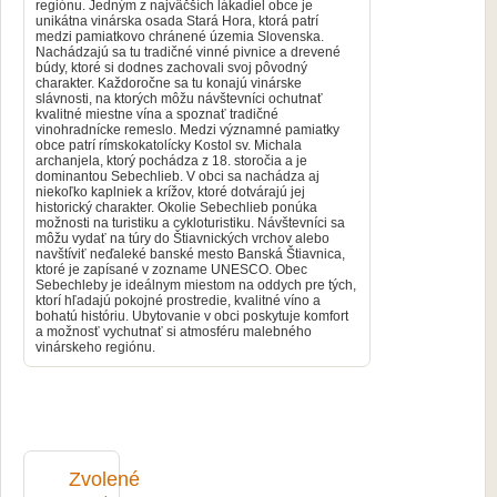
regiónu. Jedným z najväčších lákadiel obce je
unikátna vinárska osada Stará Hora, ktorá patrí
medzi pamiatkovo chránené územia Slovenska.
Nachádzajú sa tu tradičné vinné pivnice a drevené
búdy, ktoré si dodnes zachovali svoj pôvodný
charakter. Každoročne sa tu konajú vinárske
slávnosti, na ktorých môžu návštevníci ochutnať
kvalitné miestne vína a spoznať tradičné
vinohradnícke remeslo. Medzi významné pamiatky
obce patrí rímskokatolícky Kostol sv. Michala
archanjela, ktorý pochádza z 18. storočia a je
dominantou Sebechlieb. V obci sa nachádza aj
niekoľko kaplniek a krížov, ktoré dotvárajú jej
historický charakter. Okolie Sebechlieb ponúka
možnosti na turistiku a cykloturistiku. Návštevníci sa
môžu vydať na túry do Štiavnických vrchov alebo
navštíviť neďaleké banské mesto Banská Štiavnica,
ktoré je zapísané v zozname UNESCO. Obec
Sebechleby je ideálnym miestom na oddych pre tých,
ktorí hľadajú pokojné prostredie, kvalitné víno a
bohatú históriu. Ubytovanie v obci poskytuje komfort
a možnosť vychutnať si atmosféru malebného
vinárskeho regiónu.
Zvolené