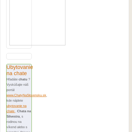
Ubytovanie
na chate
Hľadáte
chatu
?
Vyskúšajte náš
portál
www.ChatyNaSlovensku.sk
,
kde nájdete
ubytovanie na
chate
.
Chata na
Silvestra
, s
rodinou na
víkend alebo s