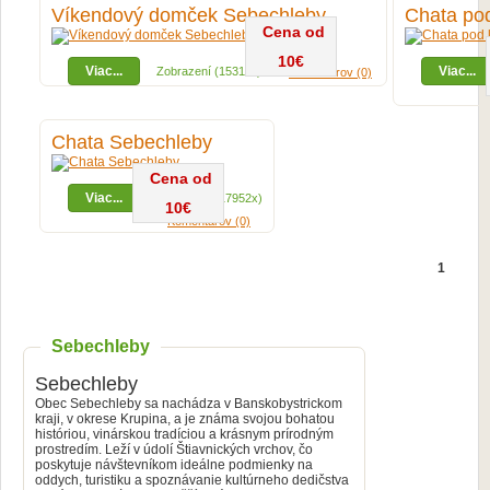
Víkendový domček Sebechleby
Chata pod
Cena od
10€
Viac...
Viac...
Zobrazení (15311x)
Komentárov (0)
Chata Sebechleby
Cena od
Viac...
Zobrazení (17952x)
10€
Komentárov (0)
1
Sebechleby
Sebechleby
Obec Sebechleby sa nachádza v Banskobystrickom
kraji, v okrese Krupina, a je známa svojou bohatou
históriou, vinárskou tradíciou a krásnym prírodným
prostredím. Leží v údolí Štiavnických vrchov, čo
poskytuje návštevníkom ideálne podmienky na
oddych, turistiku a spoznávanie kultúrneho dedičstva