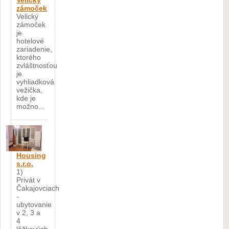
Velický
zámoček
Velický
zámoček
je
hotelové
zariadenie,
ktorého
zvláštnosťou
je
vyhliadková
vežička,
kde je
možno...
Housing
s.r.o.
1)
Privát v
Čakajovciach
-
ubytovanie
v 2, 3 a
4