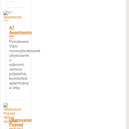
...
A7
Apartments
***
Ponúkame
Vám
novovybudované
ubytovanie
v
súkromí,
cenovo
prijateľné,
komfortné
apartmány
a izby.
...
Ubytovanie
Poprad