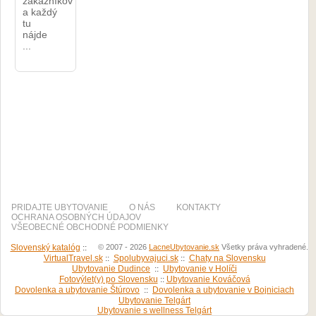
zákazníkov
a každý
tu
nájde
...
PRIDAJTE UBYTOVANIE
O NÁS
KONTAKTY
OCHRANA OSOBNÝCH ÚDAJOV
VŠEOBECNÉ OBCHODNÉ PODMIENKY
Slovenský katalóg
::
© 2007 - 2026
LacneUbytovanie.sk
Všetky práva vyhradené.
VirtualTravel.sk
::
Spolubyvajuci.sk
::
Chaty na Slovensku
Ubytovanie Dudince
::
Ubytovanie v Holíči
Fotovýlet(y) po Slovensku
::
Ubytovanie Kováčová
Dovolenka a ubytovanie Štúrovo
::
Dovolenka a ubytovanie v Bojniciach
Ubytovanie Telgárt
Ubytovanie s wellness Telgárt