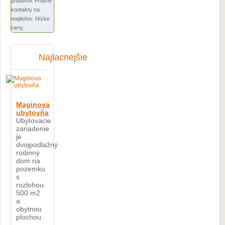
priateľmi. Priame
kontakty na
majiteľov. Nízke
ceny.
Najlacnejšie
Maginova
ubytovňa
Ubytovacie
zariadenie
je
dvojpodlažný
rodinný
dom na
pozemku
s
rozlohou
500 m2
a
obytnou
plochou