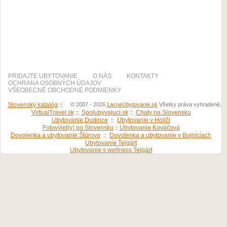
PRIDAJTE UBYTOVANIE
O NÁS
KONTAKTY
OCHRANA OSOBNÝCH ÚDAJOV
VŠEOBECNÉ OBCHODNÉ PODMIENKY
Slovenský katalóg
::
© 2007 - 2026
LacneUbytovanie.sk
Všetky práva vyhradené.
VirtualTravel.sk
::
Spolubyvajuci.sk
::
Chaty na Slovensku
Ubytovanie Dudince
::
Ubytovanie v Holíči
Fotovýlet(y) po Slovensku
::
Ubytovanie Kováčová
Dovolenka a ubytovanie Štúrovo
::
Dovolenka a ubytovanie v Bojniciach
Ubytovanie Telgárt
Ubytovanie s wellness Telgárt