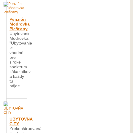
Penzión
Modrovka
Piešťany
Ubytovanie
Modrovka.
"Ubytovanie
je
vhodné
pre
široké
spektrum
zákazníkov
a každý
tu
nájde
...
UBYTOVŇA
CITY
Zrekonštruovaná