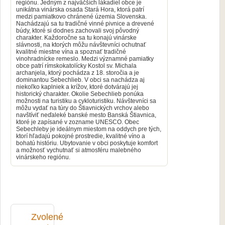
regiónu. Jedným z najväčších lákadiel obce je
unikátna vinárska osada Stará Hora, ktorá patrí
medzi pamiatkovo chránené územia Slovenska.
Nachádzajú sa tu tradičné vinné pivnice a drevené
búdy, ktoré si dodnes zachovali svoj pôvodný
charakter. Každoročne sa tu konajú vinárske
slávnosti, na ktorých môžu návštevníci ochutnať
kvalitné miestne vína a spoznať tradičné
vinohradnícke remeslo. Medzi významné pamiatky
obce patrí rímskokatolícky Kostol sv. Michala
archanjela, ktorý pochádza z 18. storočia a je
dominantou Sebechlieb. V obci sa nachádza aj
niekoľko kaplniek a krížov, ktoré dotvárajú jej
historický charakter. Okolie Sebechlieb ponúka
možnosti na turistiku a cykloturistiku. Návštevníci sa
môžu vydať na túry do Štiavnických vrchov alebo
navštíviť neďaleké banské mesto Banská Štiavnica,
ktoré je zapísané v zozname UNESCO. Obec
Sebechleby je ideálnym miestom na oddych pre tých,
ktorí hľadajú pokojné prostredie, kvalitné víno a
bohatú históriu. Ubytovanie v obci poskytuje komfort
a možnosť vychutnať si atmosféru malebného
vinárskeho regiónu.
Zvolené