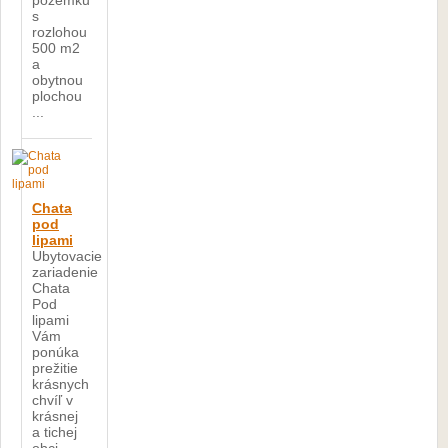
pozemku
s
rozlohou
500 m2
a
obytnou
plochou
...
Chata
pod
lipami
Ubytovacie
zariadenie
Chata
Pod
lipami
Vám
ponúka
prežitie
krásnych
chvíľ v
krásnej
a tichej