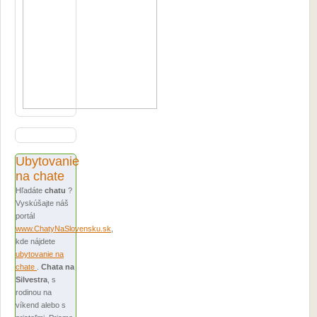
Ubytovanie
na chate
Hľadáte
chatu
?
Vyskúšajte náš
portál
www.ChatyNaSlovensku.sk
,
kde nájdete
ubytovanie na
chate
.
Chata na
Silvestra
, s
rodinou na
víkend alebo s