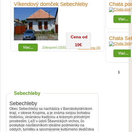
Víkendový domček Sebechleby
Chata pod
Viac...
Cena od
Chata Se
10€
Viac...
Zobrazení (15317x)
Komentárov (0)
Viac...
1
Sebechleby
Sebechleby
Obec Sebechleby sa nachádza v Banskobystrickom
kraji, v okrese Krupina, a je známa svojou bohatou
históriou, vinárskou tradíciou a krásnym prírodným
prostredím. Leží v údolí Štiavnických vrchov, čo
poskytuje návštevníkom ideálne podmienky na
oddych, turistiku a spoznávanie kultúrneho dedičstva