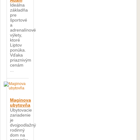
Adam
Ideálna
základňa
pre
športové
a
adrenalínové
výlety,
ktoré
Liptov
ponúka.
Vďaka
priaznivým
cenám
...
Maginova
ubytovňa
Ubytovacie
zariadenie
je
dvojpodlažný
rodinný
dom na