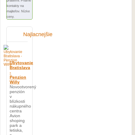
priateľmi. Priame
kontakty na
majiteľov. Nízke
ceny.
Najlacnejšie
Ubytovanie
Bratislava
-
Penzion
Willy
Novootvorený
penzión
v
blízkosti
nákupného
centra
Avion
shoping
park a
letiska,