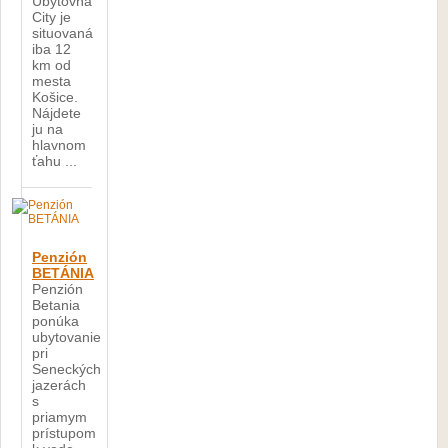
Ubytovňa
City je
situovaná
iba 12
km od
mesta
Košice.
Nájdete
ju na
hlavnom
ťahu ...
Penzión
BETÁNIA
Penzión
Betania
ponúka
ubytovanie
pri
Seneckých
jazerách
s
priamym
prístupom