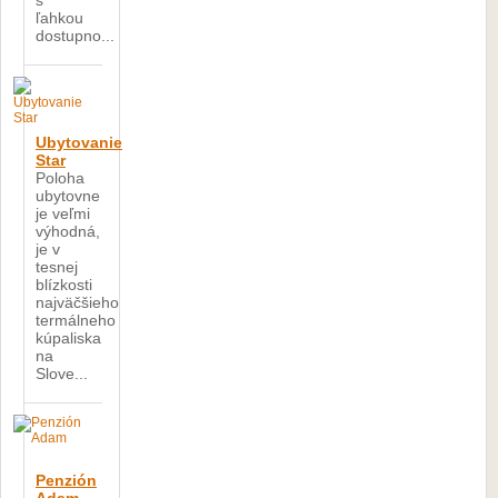
s
ľahkou
dostupno...
Ubytovanie
Star
Poloha
ubytovne
je veľmi
výhodná,
je v
tesnej
blízkosti
najväčšieho
termálneho
kúpaliska
na
Slove...
Penzión