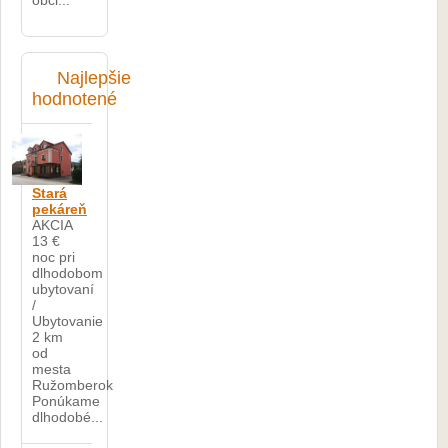
obci...
Najlepšie
hodnotené
Stará
pekáreň
AKCIA
13 €
noc pri
dlhodobom
ubytovaní
/
Ubytovanie
2 km
od
mesta
Ružomberok
Ponúkame
dlhodobé...