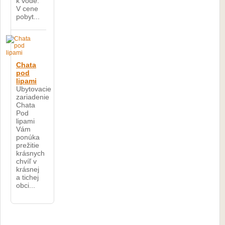
k vode.
V cene
pobyt...
Chata
pod
lipami
Ubytovacie
zariadenie
Chata
Pod
lipami
Vám
ponúka
prežitie
krásnych
chvíľ v
krásnej
a tichej
obci...