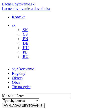
LacneUbytovanie.sk
Lacné ubytovanie a dovolenka
Kontakt
sk
SK
CS
EN
DE
HU
PL
RU
Vyhľadávanie
Regióny
Okresy
Obce
Tip na výlet
Miesto, názov