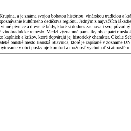
rupina, a je známa svojou bohatou históriou, vinárskou tradíciou a kr
äčších lákadiel obce je unikátna vinárska osada Stará Hora, ktorá patrí medzi
inné pivnice a drevené búdy, ktoré si dodnes zachovali svoj pôvodný c
y Kostol sv. Michala archanjela, ktorý pochádza z 18.
istorický charakter. Okolie Sebechlieb ponúka možnosti na turistiku a cykloturistiku. Návštevníci
á Štiavnica, ktoré je zapísané v zozname UNESCO. Obec Sebechleby je ideálnym miestom na oddyc
. Ubytovanie v obci poskytuje komfort a možnosť vychutnať si atmosfér