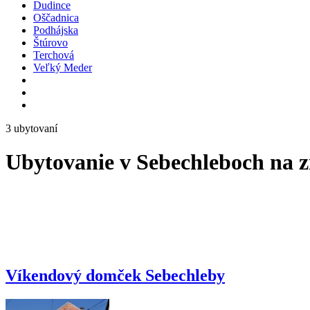
Dudince
Oščadnica
Podhájska
Štúrovo
Terchová
Veľký Meder
3 ubytovaní
Ubytovanie v Sebechleboch na 
Víkendový domček Sebechleby