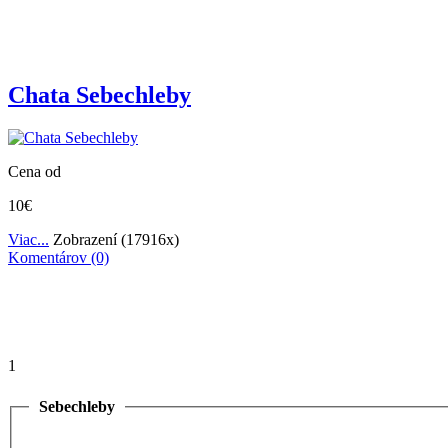
Chata Sebechleby
Cena od
10€
Viac...
Zobrazení (17916x)
Komentárov (0)
1
Sebechleby