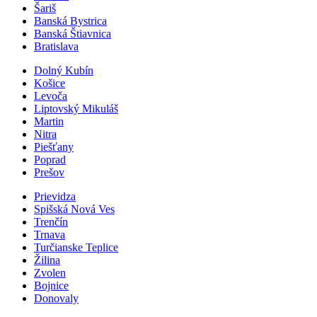
Šariš
Banská Bystrica
Banská Štiavnica
Bratislava
Dolný Kubín
Košice
Levoča
Liptovský Mikuláš
Martin
Nitra
Piešťany
Poprad
Prešov
Prievidza
Spišská Nová Ves
Trenčín
Trnava
Turčianske Teplice
Žilina
Zvolen
Bojnice
Donovaly