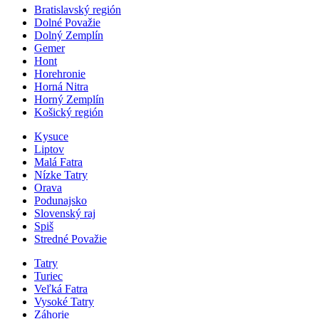
Bratislavský región
Dolné Považie
Dolný Zemplín
Gemer
Hont
Horehronie
Horná Nitra
Horný Zemplín
Košický región
Kysuce
Liptov
Malá Fatra
Nízke Tatry
Orava
Podunajsko
Slovenský raj
Spiš
Stredné Považie
Tatry
Turiec
Veľká Fatra
Vysoké Tatry
Záhorie