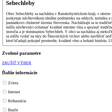
Sebechleby
Obec Sebechleby sa nachádza v Banskobystrickom kraji, v okrese K
poskytuje návštevníkom ideálne podmienky na oddych, turistiku a spoznávanie kultúrneho dedičstva regiónu. Jedným z najv
pamiatkovo chránené územia Slovenska. Nachádzajú sa tu tradičné v
môžu návštevníci ochutnať kvalitné miestne vína a spoznať tradičné vinohradnícke remeslo. Medzi významné pamiatky obce patrí rímskokatolíck
storočia a je dominantou Sebechlieb. V obci sa nachádza aj niekoľko kaplniek a krížov, ktoré dotvárajú jej h
sa môžu vydať na túry do Štiavnických vrchov alebo navštíviť neďaleké banské mesto Bansk
ktorí hľadajú pokojné prostredie, kvalitné víno a bohatú históriu
Zvolené parametre
ZRUŠIŤ VÝBER
Ďalšie informácie
Zviera
Internet
Reštaurácia
Bazén