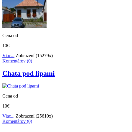
Cena od
10€
Viac...
Zobrazení (15279x)
Komentárov (0)
Chata pod lipami
Cena od
10€
Viac...
Zobrazení (25610x)
Komentárov (0)