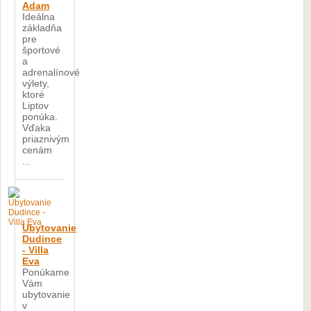
Adam
Ideálna
základňa
pre
športové
a
adrenalínové
výlety,
ktoré
Liptov
ponúka.
Vďaka
priaznivým
cenám
...
Ubytovanie
Dudince
- Villa
Eva
Ponúkame
Vám
ubytovanie
v