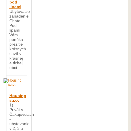
pod
lipami
Ubytovacie
zariadenie
Chata
Pod
lipami
Vám
ponúka
prežitie
krásnych
chvíľ v
krásnej
a tichej
obci...
Housing
s.r.o.
1)
Privát v
Čakajovciach
-
ubytovanie
v 2, 3 a