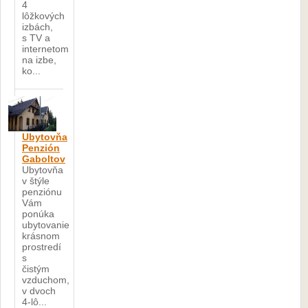
4
lôžkových
izbách,
s TV a
internetom
na izbe,
ko...
Ubytovňa
Penzión
Gaboltov
Ubytovňa
v štýle
penziónu
Vám
ponúka
ubytovanie
krásnom
prostredí
s
čistým
vzduchom,
v dvoch
4-lô...