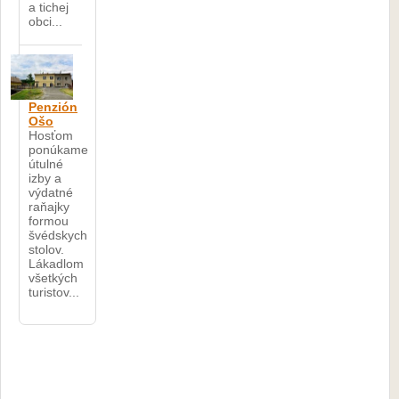
a tichej
obci...
Penzión
Ošo
Hosťom
ponúkame
útulné
izby a
výdatné
raňajky
formou
švédskych
stolov.
Lákadlom
všetkých
turistov...