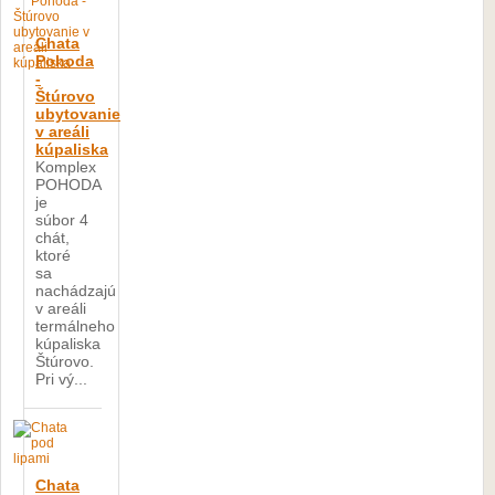
Chata
Pohoda
-
Štúrovo
ubytovanie
v areáli
kúpaliska
Komplex
POHODA
je
súbor 4
chát,
ktoré
sa
nachádzajú
v areáli
termálneho
kúpaliska
Štúrovo.
Pri vý...
Chata