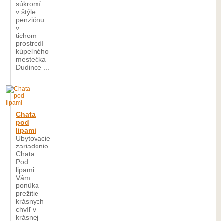
súkromí
v štýle
penziónu
v
tichom
prostredí
kúpeľného
mestečka
Dudince ...
Chata
pod
lipami
Ubytovacie
zariadenie
Chata
Pod
lipami
Vám
ponúka
prežitie
krásnych
chvíľ v
krásnej