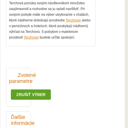
Terchová ponúka svojim návštevníkom množstvo
zaujímavostí a rozhodne sa ju oplatí navštíviť. Pri
svojom pobyte máte na výber ubytovanie v chatách,
ktoré nádherne dotvárajú prostredie
Terchovej
alebo
v penziónoch a hoteloch, ktoré poskytujú nádherný
výhľad
na
Terchovú.
S pobytom v malebnom
prostredí
Terchovej
budete určite spokojní.
Zvolené
parametre
ZRUŠIŤ VÝBER
Ďalšie
informácie