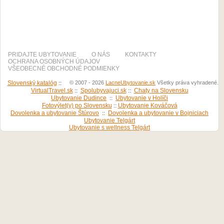
PRIDAJTE UBYTOVANIE
O NÁS
KONTAKTY
OCHRANA OSOBNÝCH ÚDAJOV
VŠEOBECNÉ OBCHODNÉ PODMIENKY
Slovenský katalóg
::
© 2007 - 2026
LacneUbytovanie.sk
Všetky práva vyhradené.
VirtualTravel.sk
::
Spolubyvajuci.sk
::
Chaty na Slovensku
Ubytovanie Dudince
::
Ubytovanie v Holíči
Fotovýlet(y) po Slovensku
::
Ubytovanie Kováčová
Dovolenka a ubytovanie Štúrovo
::
Dovolenka a ubytovanie v Bojniciach
Ubytovanie Telgárt
Ubytovanie s wellness Telgárt