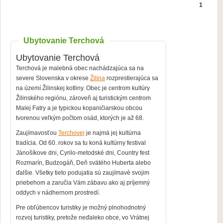
1
Ubytovanie Terchová
Ubytovanie Terchová
Terchová je malebná obec nachádzajúca sa na
severe Slovenska v okrese
Žilina
rozprestierajúca sa
na území Žilinskej kotliny. Obec je centrom kultúry
Žilinského regiónu, zároveň aj turistickým centrom
Malej Fatry a
je typickou kopaničiarskou obcou
tvorenou veľkým počtom osád, ktorých je až 68.
Zaujímavosťou
Terchovej
je najmä
jej kultúrna
tradícia. Od 60. rokov sa tu koná kultúrny festival
Jánošíkove dni, Cyrilo-metodské dni, Country fest
Rozmarín, Budzogáň, Deň svätého Huberta alebo
ďalšie. Všetky tieto podujatia sú zaujímavé svojim
priebehom a zaručia Vám zábavu ako aj príjemný
oddych v nádhernom prostredí.
Pre obľúbencov turistiky je možný plnohodnotný
rozvoj turistiky, pretože neďaleko obce, vo Vrátnej