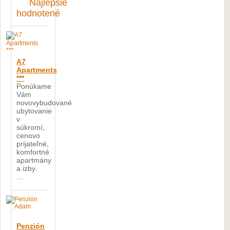
Najlepšie
hodnotené
A7
Apartments
***
Ponúkame
Vám
novovybudované
ubytovanie
v
súkromí,
cenovo
prijateľné,
komfortné
apartmány
a izby.
...
Penzión