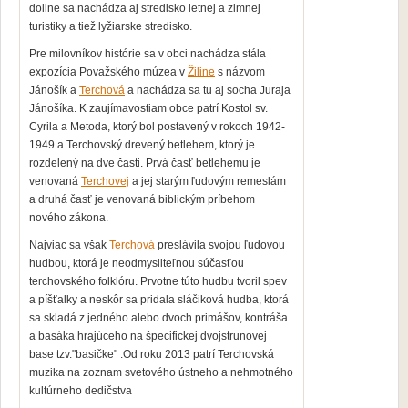
doline sa nachádza aj stredisko letnej a zimnej
turistiky a tiež lyžiarske stredisko.
Pre milovníkov histórie sa v obci nachádza stála
expozícia Považského múzea v
Žiline
s názvom
Jánošík a
Terchová
a nachádza sa tu aj
socha Juraja
Jánošíka. K zaujímavostiam obce patrí
Kostol sv.
Cyrila a Metoda, ktorý bol postavený v rokoch 1942-
1949 a Terchovský drevený betlehem, ktorý je
rozdelený na dve časti. Prvá časť betlehemu je
venovaná
Terchovej
a jej starým ľudovým remeslám
a druhá časť je venovaná biblickým príbehom
nového zákona.
Najviac sa však
Terchová
preslávila svojou ľudovou
hudbou, ktorá je neodmysliteľnou súčasťou
terchovského folklóru. Prvotne túto hudbu tvoril spev
a píšťalky a neskôr sa pridala sláčiková hudba, ktorá
sa skladá z jedného alebo dvoch primášov, kontráša
a basáka hrajúceho na špecifickej dvojstrunovej
base tzv."basičke" .Od roku 2013 patrí Terchovská
muzika na zoznam svetového ústneho a nehmotného
kultúrneho dedičstva