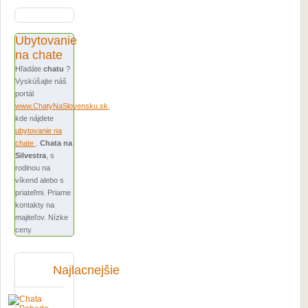
Ubytovanie
na chate
Hľadáte
chatu
?
Vyskúšajte náš
portál
www.ChatyNaSlovensku.sk
,
kde nájdete
ubytovanie na
chate
.
Chata na
Silvestra
, s
rodinou na
víkend alebo s
priateľmi. Priame
kontakty na
majiteľov. Nízke
ceny.
Najlacnejšie