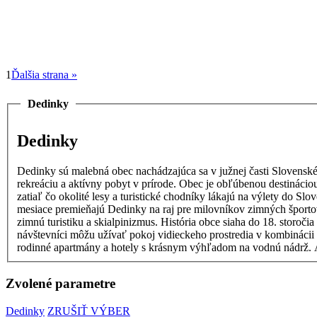
1
Ďalšia strana »
Dedinky
Dedinky
Dedinky sú malebná obec nachádzajúca sa v južnej časti Slovenské
rekreáciu a aktívny pobyt v prírode. Obec je obľúbenou destináciou pre turistov počas celého roka. V letných mesiacoch si návštevníci môžu vychutnať kúpanie, člnkovanie a rybolov na hladine priehrady,
zatiaľ čo okolité lesy a turistické chodníky lákajú na výlety do Slov
mesiace premieňajú Dedinky na raj pre milovníkov zimných športov
zimnú turistiku a skialpinizmus. História obce siaha do 18. storočia a jej rozvoj bol úzko spätý s ťažbou dreva a sklárskym priemyslom. Dnes sú Dedinky vyhľadávaným turistickým centrom, kde si
návštevníci môžu užívať pokoj vidieckeho prostredia v kombinácii s nádhernou prírodou národného parku. Ubytovanie v obci 
Zvolené parametre
Dedinky
ZRUŠIŤ VÝBER