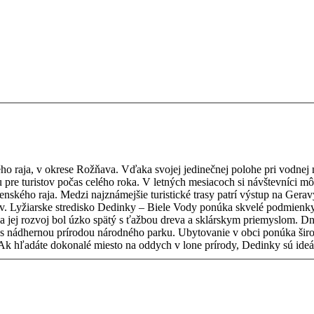
ho raja, v okrese Rožňava. Vďaka svojej jedinečnej polohe pri vodne
enského raja. Medzi najznámejšie turistické trasy patrí výstup na Geravy, 
. Lyžiarske stredisko Dedinky – Biele Vody ponúka skvelé podmienky n
ponúka širokú škálu možností – od útulných penziónov a horských chát až po
rodinné apartmány a hotely s krásnym výhľadom na vodnú nádrž. Ak hľadáte dokonalé miesto na oddych v lon