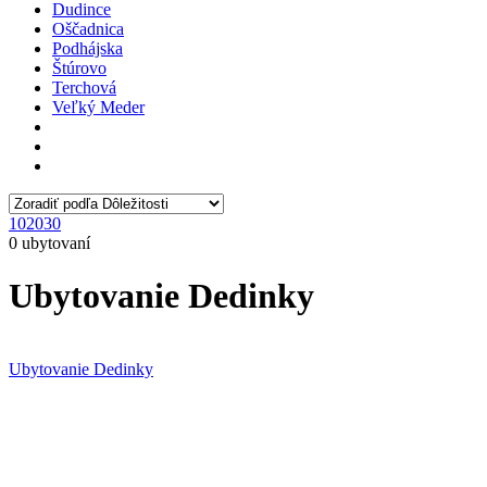
Dudince
Oščadnica
Podhájska
Štúrovo
Terchová
Veľký Meder
10
20
30
0 ubytovaní
Ubytovanie Dedinky
Ubytovanie Dedinky