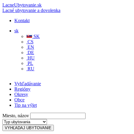
LacneUbytovanie.sk
Lacné ubytovanie a dovolenka
Kontakt
sk
SK
CS
EN
DE
HU
PL
RU
Vyhľadávanie
Regióny
Okresy
Obce
Tip na výlet
Miesto, názov