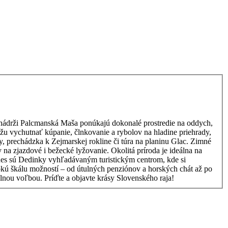
j nádrži Palcmanská Maša ponúkajú dokonalé prostredie na oddych,
prechádzka k Zejmarskej rokline či túra na planinu Glac. Zimné
a zjazdové i bežecké lyžovanie. Okolitá príroda je ideálna na
e prírody, Dedinky sú ideálnou voľbou. Príďte a objavte krásy Slovenského raja!