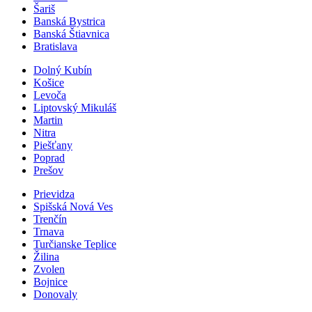
Šariš
Banská Bystrica
Banská Štiavnica
Bratislava
Dolný Kubín
Košice
Levoča
Liptovský Mikuláš
Martin
Nitra
Piešťany
Poprad
Prešov
Prievidza
Spišská Nová Ves
Trenčín
Trnava
Turčianske Teplice
Žilina
Zvolen
Bojnice
Donovaly