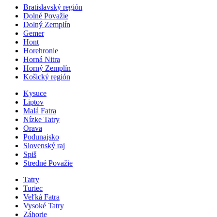
Bratislavský región
Dolné Považie
Dolný Zemplín
Gemer
Hont
Horehronie
Horná Nitra
Horný Zemplín
Košický región
Kysuce
Liptov
Malá Fatra
Nízke Tatry
Orava
Podunajsko
Slovenský raj
Spiš
Stredné Považie
Tatry
Turiec
Veľká Fatra
Vysoké Tatry
Záhorie