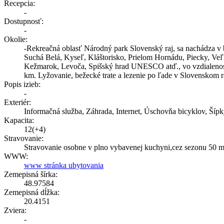
Recepcia:
-
Dostupnosť:
-
Okolie:
-Rekreačná oblasť Národný park Slovenský raj, sa nachádza v b
Suchá Belá, Kyseľ, Kláštorisko, Prielom Hornádu, Piecky, Veľk
Kežmarok, Levoča, Spišský hrad UNESCO atď., vo vzdialenosti
km. Lyžovanie, bežecké trate a lezenie po ľade v Slovenskom raj
Popis izieb:
-
Exteriér:
Informačná služba, Záhrada, Internet, Úschovňa bicyklov, Šípky
Kapacita:
12(+4)
Stravovanie:
Stravovanie osobne v plno vybavenej kuchyni,cez sezonu 50 m 
WWW:
www stránka ubytovania
Zemepisná šírka:
48.97584
Zemepisná dĺžka:
20.4151
Zviera:
-