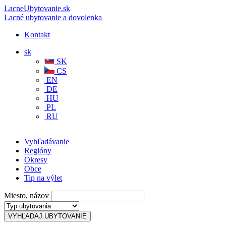
LacneUbytovanie.sk
Lacné ubytovanie a dovolenka
Kontakt
sk
SK
CS
EN
DE
HU
PL
RU
Vyhľadávanie
Regióny
Okresy
Obce
Tip na výlet
Miesto, názov