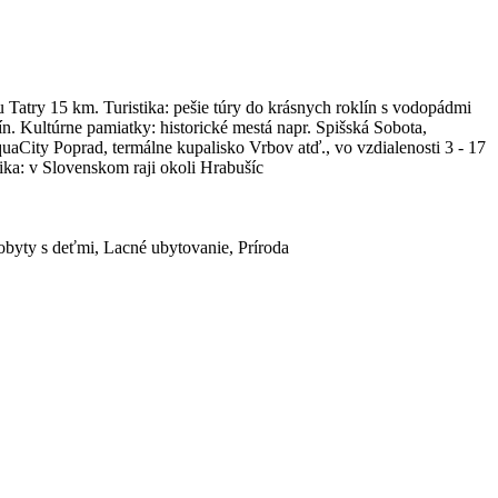
Tatry 15 km. Turistika: pešie túry do krásnych roklín s vodopádmi
. Kultúrne pamiatky: historické mestá napr. Spišská Sobota,
City Poprad, termálne kupalisko Vrbov atď., vo vzdialenosti 3 - 17
tika: v Slovenskom raji okoli Hrabušíc
Pobyty s deťmi, Lacné ubytovanie, Príroda