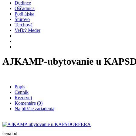
Dudince
Oščadnica
Podhájska
Štúrovo
Terchová
Veľký Meder
AJKAMP-ubytovanie u KAP
Popis
Cenník
Rezervuj
Komentáre (0)
Najbližšie zariadenia
cena od