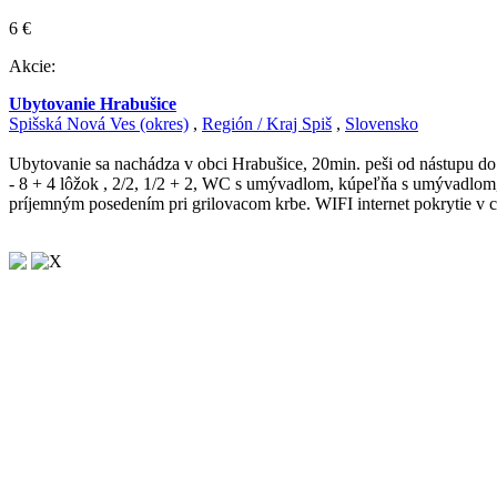
6 €
Akcie:
Ubytovanie Hrabušice
Spišská Nová Ves (okres)
,
Región / Kraj Spiš
,
Slovensko
Ubytovanie sa nachádza v obci Hrabušice, 20min. peši od nástupu do
- 8 + 4 lôžok , 2/2, 1/2 + 2, WC s umývadlom, kúpeľňa s umývadlom, 
príjemným posedením pri grilovacom krbe. WIFI internet pokrytie v 
X