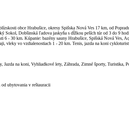
lízskosti obce Hrabušice, okresy Spišska Nová Ves 17 km, od Popradu 
ý Sokol, Dobšinská ľadova jaskyňa s dĺžkou peších túr od 3 do 9 hodín
 6 - 30 km. Kúpanie: bazény sauny Hrabušice, Spišská Nová Ves, Aqua
i, vleky vo vzdialenostiach 1 - 20 km. Tenis, jazda na koni cykloturis
, Jazda na koni, Vyhliadkové lety, Záhrada, Zimné športy, Turistika, 
od ubytovania v reštauracii