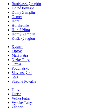
Bratislavský región
Dolné Považie
Dolný Zemplín
Gemer
Hont
Horehronie
Horná Nitra
Horný Zemplín
Košický región
Kysuce
Liptov
Malá Fatra
Nízke Tatry
Orava
Podunajsko
Slovenský raj
Spiš
Stredné Považie
Tatry
Turiec
Veľká Fatra
Vysoké Tatry
Záhorie