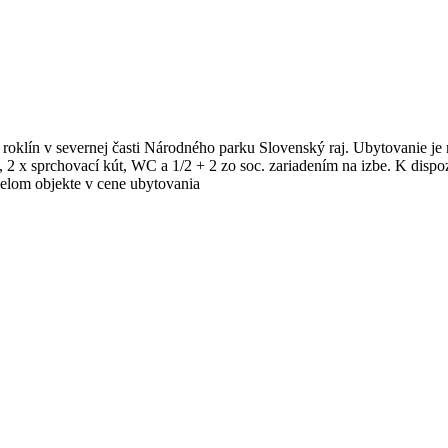
 roklín v severnej časti Národného parku Slovenský raj. Ubytovanie j
2 x sprchovací kút, WC a 1/2 + 2 zo soc. zariadením na izbe. K dispoz
celom objekte v cene ubytovania