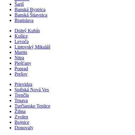
Šariš
Banská Bystrica
Banská Štiavnica
Bratislava
Dolný Kubín
Košice
Levoča
Liptovský Mikuláš
Martin
Nitra
Piešťany
Poprad
Prešov
Prievidza
Spišská Nová Ves
Trenčín
Trnava
Turčianske Teplice
Žilina
Zvolen
Bojnice
Donovaly