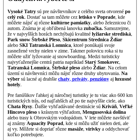
Vysoké Tatry
sú pre návštevníkov z celého sveta otvorené
po
celý rok
. Dostať sa tam môžete cez
letisko v Poprade
, kde
môžete nájsť aj rôzne
kultúrne pamiatky
, alebo železnicou či
autom. Známa je aj obľúbená lanovka
zubačka.
Samozrejme,
že v najvyšších horách nechýbajú kvalitné
lyžiarske strediská
,
Park snow Štrbské Pleso
,
Skicentrum Strednica Ždiar
alebo
SKI Tatranská Lomnica
, ktoré ponúkajú svoje
zasnežené vrchy nielen v zime. Takmer polovicu roka si tu
môžete užiť lyžovanie aj snowboarding. Medzi turisticky
najvyťaženejšie centrá patria napríklad
Starý Smokovec
,
Tatranská Lomnica
,
Štrbské pleso
alebo
Ždiar
. Na celom
území si návštevníci môžu nájsť rôzne druhy ubytovania.
Na
výber
sú lacné aj drahšie
chaty
,
priváty
,
penzióny
aj
luxusné
hotely
.
Pre fanúšikov ľahkej aj náročnej turistiky je tu viac ako 600 km
turistických trás, od najľahších až po tie najvyššie ciele, ako
Chata Rysy
. Ďalšie vyhľadávané destinácie sú
Kriváň
,
Veľké
Hincovo pleso
s krásnym výhľadom,
Mengusovská dolina
alebo trasy k Obrovským vodopádom. V lete môžete navštíviť
aj známy
Aquacity Poprad
, kde si môžu užiť nielen deti, ale
aj vy. Môžete si dopriať rôzne
masáže
,
vírivky
a oddychovať
koľko potrebujete.