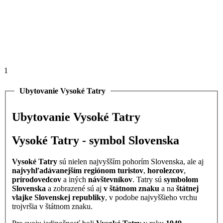
1
Ubytovanie Vysoké Tatry
Ubytovanie Vysoké Tatry
Vysoké Tatry - symbol Slovenska
Vysoké Tatry
sú nielen najvyšším pohorím Slovenska, ale aj
najvyhľadávanejším regiónom turistov
,
horolezcov
,
prírodovedcov
a iných
návštevníkov
. Tatry sú
symbolom
Slovenska
a zobrazené sú aj
v štátnom znaku
a na
štátnej
vlajke Slovenskej republiky
, v podobe najvyššieho vrchu
trojvršia v štátnom znaku.