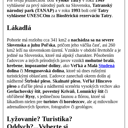
Pre svoju jedinečnosť boli
Vysoké Tatry
v roku
1949
vyhlásené za prvý národný park na Slovensku,
Tatranský
národný park (TANAP)
a v roku
1993
boli celé
Tatry
vyhlásené UNESCOm
za
Biosférickú rezerváciu Tatry
.
Lákadlá
Pohorie má rozlohu cca 341 km2 a
nachádza sa na severe
Slovenska a juhu Poľska
, pričom jeho väčšia časť, asi 260
km2 leží na slovenskom území. Vzniklo v období štvrtohôr a je
jediné na Slovensku, ktoré má alpský charakter. Pôsobením
ľadovcov a iných prírodných javov vznikli
mohutné bralá
,
hrebene
,
impozantné doliny
, ako
Veľká a Malá
Studená
dolina
či
Mengusovská dolina
, ktoré sú dnes rušnými
turistickými oblasťami. Ľadovce zanechali okrem dolín aj
nádherné
Štrbské pleso
,
Skalnaté pleso
,
Veľké Hincovo
pleso
a ďaľšie plesá a nádhernú scenériu vysokých vrchov ako
Gerlachovský štít
,
povestný Kriváň
,
Lomnický štít
či
obľúbené
Rysy
, s jedinečnou faunou a flórou, ktoré sú
lákadlom nielen pre
turistov či horolezcov
, ale aj milovníkov
adrenalínových športov, fotografov či geológov.
Lyžovanie? Turistika?
Oddych?...Vyberte si