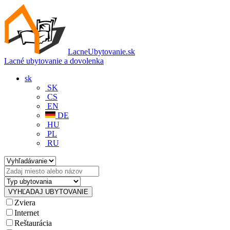
LacneUbytovanie.sk
Lacné ubytovanie a dovolenka
sk
SK
CS
EN
DE
HU
PL
RU
Zviera
Internet
Reštaurácia