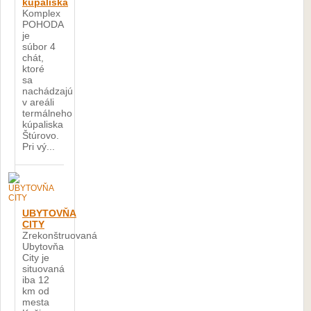
kúpaliska
Komplex
POHODA
je
súbor 4
chát,
ktoré
sa
nachádzajú
v areáli
termálneho
kúpaliska
Štúrovo.
Pri vý...
UBYTOVŇA
CITY
Zrekonštruovaná
Ubytovňa
City je
situovaná
iba 12
km od
mesta