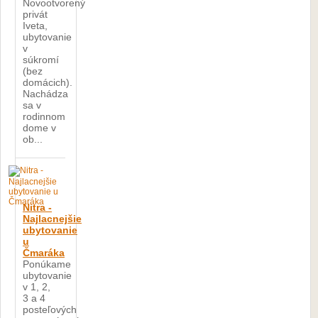
Novootvorený
privát
Iveta,
ubytovanie
v
súkromí
(bez
domácich).
Nachádza
sa v
rodinnom
dome v
ob...
Nitra -
Najlacnejšie
ubytovanie
u
Čmaráka
Ponúkame
ubytovanie
v 1, 2,
3 a 4
posteľových