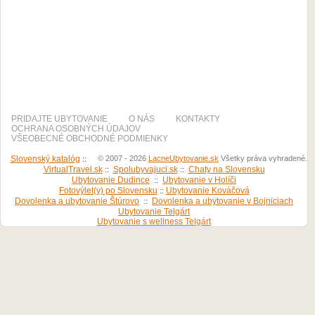
PRIDAJTE UBYTOVANIE
O NÁS
KONTAKTY
OCHRANA OSOBNÝCH ÚDAJOV
VŠEOBECNÉ OBCHODNÉ PODMIENKY
Slovenský katalóg
::
© 2007 - 2026
LacneUbytovanie.sk
Všetky práva vyhradené.
VirtualTravel.sk
::
Spolubyvajuci.sk
::
Chaty na Slovensku
Ubytovanie Dudince
::
Ubytovanie v Holíči
Fotovýlet(y) po Slovensku
::
Ubytovanie Kováčová
Dovolenka a ubytovanie Štúrovo
::
Dovolenka a ubytovanie v Bojniciach
Ubytovanie Telgárt
Ubytovanie s wellness Telgárt