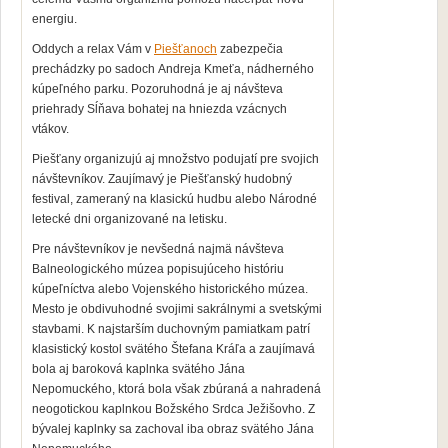
energiu.
Oddych a relax Vám v
Piešťanoch
zabezpečia
prechádzky po sadoch Andreja Kmeťa, nádherného
kúpeľného parku. Pozoruhodná je aj návšteva
priehrady Sĺňava bohatej na hniezda vzácnych
vtákov.
Piešťany organizujú aj množstvo podujatí pre svojich
návštevníkov. Zaujímavý je Piešťanský hudobný
festival, zameraný na klasickú hudbu alebo Národné
letecké dni organizované na letisku.
Pre návštevníkov je nevšedná najmä návšteva
Balneologického múzea popisujúceho históriu
kúpeľníctva alebo Vojenského historického múzea.
Mesto je obdivuhodné svojimi sakrálnymi a svetskými
stavbami. K najstarším duchovným pamiatkam patrí
klasistický kostol svätého Štefana Kráľa a
zaujímavá
bola aj
baroková kaplnka svätého Jána
Nepomuckého, ktorá bola však zbúraná a nahradená
neogotickou kaplnkou Božského Srdca Ježišovho. Z
bývalej kaplnky sa zachoval iba obraz svätého Jána