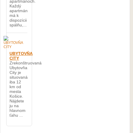
apartmánoch.
Každý
apartmán
má k
dispozícii
spálňu,...
UBYTOVŇA
CITY
Zrekonštruovaná
Ubytovňa
City je
situovaná
iba 12
km od
mesta
Košice.
Nájdete
ju na
hlavnom
ťahu ...