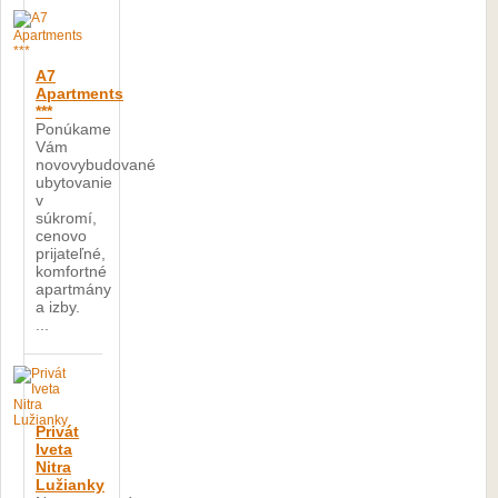
A7
Apartments
***
Ponúkame
Vám
novovybudované
ubytovanie
v
súkromí,
cenovo
prijateľné,
komfortné
apartmány
a izby.
...
Privát
Iveta
Nitra
Lužianky