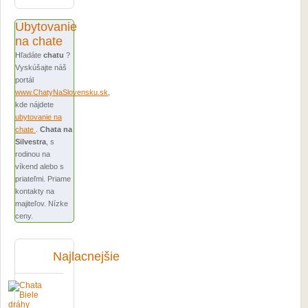
Ubytovanie
na chate
Hľadáte
chatu
?
Vyskúšajte náš
portál
www.ChatyNaSlovensku.sk
,
kde nájdete
ubytovanie na
chate
.
Chata na
Silvestra
, s
rodinou na
víkend alebo s
priateľmi. Priame
kontakty na
majiteľov. Nízke
ceny.
Najlacnejšie