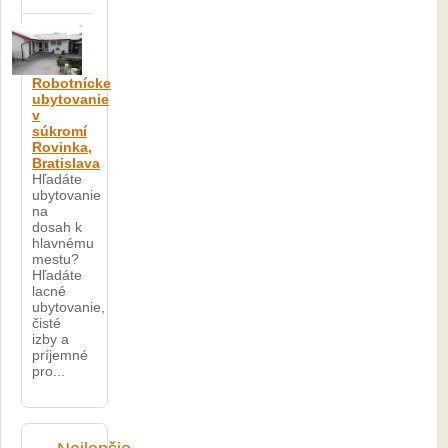
Robotnícke
ubytovanie
v
súkromí
Rovinka,
Bratislava
Hľadáte
ubytovanie
na
dosah k
hlavnému
mestu?
Hľadáte
lacné
ubytovanie,
čisté
izby a
príjemné
pro...