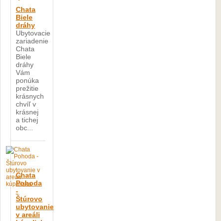
Chata
Biele
dráhy
Ubytovacie
zariadenie
Chata
Biele
dráhy
Vám
ponúka
prežitie
krásnych
chvíľ v
krásnej
a tichej
obc...
Chata
Pohoda
-
Štúrovo
ubytovanie
v areáli