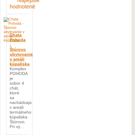
Najlepšie
hodnotené
Chata
Pohoda
-
Štúrovo
ubytovanie
v areáli
kúpaliska
Komplex
POHODA
je
súbor 4
chát,
ktoré
sa
nachádzajú
v areáli
termálneho
kúpaliska
Štúrovo.
Pri vý...