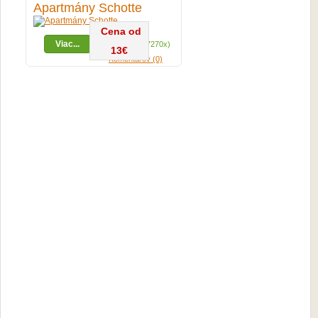
Apartmány Schotte
Cena od
Viac...
Zobrazení (27270x)
13€
Komentárov (0)