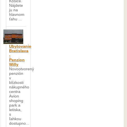
Košice.
Nájdete
ju na
hlavnom
ťahu ...
Ubytovanie
Bratislava
-
Penzion
Willy
Novootvorený
penzión
v
blízkosti
nákupného
centra
Avion
shoping
park a
letiska,
s
ľahkou
dostupno...