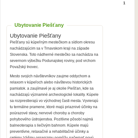
1
Ubytovanie Piešťany
Ubytovanie Piešťany
Piešťany sú kúpeľným mestečkom a sídlom okresu
nachádzajúcim sa v Trnavskom kraji na západe
Slovenska. Toto nádherné mestečko sa nachádza na
severnom výbežku Podunajskej roviny, pod vrchom
Považský Inovec.
Mesto svojich návštevníkov zaujme oddychom a
relaxom v kúpeľoch alebo návštevou historických
pamiatok. a zaujímavé je aj okolie Piešťan, kde sa
nachádzajú významné archeologické lokality. Kúpele
sa rozprestierajú
vo východnej časti mesta. Vyvierajú
tu termálne pramene, ktoré majú priaznivé účinky na
poúrazové stavy, nervové choroby a choroby
pohybového ústrojenstva. Pozitívne pôsobí najmä
balneoterapia s
liečivým bahnom. Kúpele majú
preventívne, relaxačné a
rehabilitačné účinky a
celému Vášmu organizmu pomôžu načerpať novú