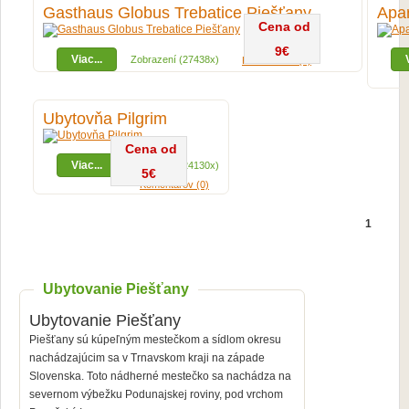
Gasthaus Globus Trebatice Piešťany
Apa
Cena od
9€
Viac...
Zobrazení (27438x)
Komentárov (0)
Ubytovňa Pilgrim
Cena od
Viac...
Zobrazení (24130x)
5€
Komentárov (0)
1
Ubytovanie Piešťany
Ubytovanie Piešťany
Piešťany sú kúpeľným mestečkom a sídlom okresu
nachádzajúcim sa v Trnavskom kraji na západe
Slovenska. Toto nádherné mestečko sa nachádza na
severnom výbežku Podunajskej roviny, pod vrchom