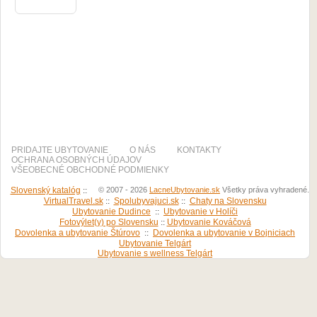
PRIDAJTE UBYTOVANIE
O NÁS
KONTAKTY
OCHRANA OSOBNÝCH ÚDAJOV
VŠEOBECNÉ OBCHODNÉ PODMIENKY
Slovenský katalóg
::
© 2007 - 2026
LacneUbytovanie.sk
Všetky práva vyhradené.
VirtualTravel.sk
::
Spolubyvajuci.sk
::
Chaty na Slovensku
Ubytovanie Dudince
::
Ubytovanie v Holíči
Fotovýlet(y) po Slovensku
::
Ubytovanie Kováčová
Dovolenka a ubytovanie Štúrovo
::
Dovolenka a ubytovanie v Bojniciach
Ubytovanie Telgárt
Ubytovanie s wellness Telgárt