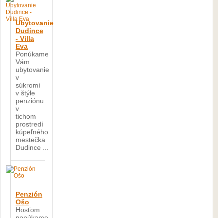
Ubytovanie
Dudince
- Villa
Eva
Ponúkame
Vám
ubytovanie
v
súkromí
v štýle
penziónu
v
tichom
prostredí
kúpeľného
mestečka
Dudince ...
Penzión
Ošo
Hosťom
ponúkame