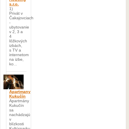
s.r.o.
1)
Privát v
Čakajovciach
-
ubytovanie
v 2, 3 a
4
lôžkových
izbách,
s TV a
internetom
na izbe,
ko...
Apartmany
Kukučín
Apartmány
Kukučín
sa
nachádzajú
v
blízkosti
Kultúrparku,