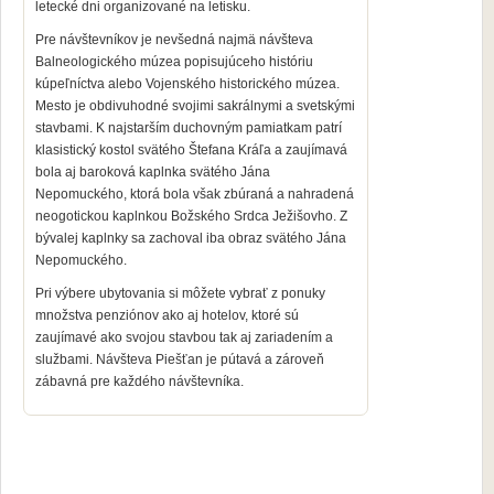
letecké dni organizované na letisku.
Pre návštevníkov je nevšedná najmä návšteva
Balneologického múzea popisujúceho históriu
kúpeľníctva alebo Vojenského historického múzea.
Mesto je obdivuhodné svojimi sakrálnymi a svetskými
stavbami. K najstarším duchovným pamiatkam patrí
klasistický kostol svätého Štefana Kráľa a
zaujímavá
bola aj
baroková kaplnka svätého Jána
Nepomuckého, ktorá bola však zbúraná a nahradená
neogotickou kaplnkou Božského Srdca Ježišovho. Z
bývalej kaplnky sa zachoval iba obraz svätého Jána
Nepomuckého.
Pri výbere ubytovania si môžete vybrať z ponuky
množstva penziónov ako aj hotelov, ktoré sú
zaujímavé ako svojou stavbou tak aj zariadením a
službami. Návšteva Piešťan je pútavá a zároveň
zábavná pre každého návštevníka.