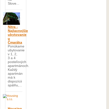
Slove...
Nitra -
Najlacnejšie
ubytovanie
u
Čmaráka
Ponúkame
ubytovanie
v 1, 2,
3 a 4
posteľových
apartmánoch.
Každý
apartmán
má k
dispozícii
spálňu,...
Housing