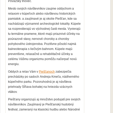
Považský Inovec.
Mesto svojich návštevníkov zaujme oddychom a
relaxom v kúpeľoch alebo návštevou historických
pamiatok. a zaujímavé je aj okolie Piešťan, kde sa
nachádzajú významné archeologické lokality. Kúpele
sa rozprestierajú
vo východnej časti mesta. Vyvierajú
tu termálne pramene, ktoré majú priaznivé účinky na
poúrazové stavy, nervové choroby a choroby
pohybového ústrojenstva. Pozitívne pôsobí najmä
balneoterapia s
liečivým bahnom. Kúpele majú
preventívne, relaxačné a
rehabilitačné účinky a
celému Vášmu organizmu pomôžu načerpať novú
energiu.
Oddych a relax Vám v
Piešťanoch
zabezpečia
prechádzky po sadoch Andreja Kmeťa, nádherného
kúpeľného parku. Pozoruhodná je aj návšteva
priehrady Sĺňava bohatej na hniezda vzácnych
vtákov.
Piešťany organizujú aj množstvo podujatí pre svojich
návštevníkov. Zaujímavý je Piešťanský hudobný
festival, zameraný na klasickú hudbu alebo Národné