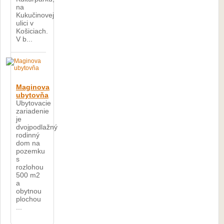
na
Kukučinovej
ulici v
Košiciach.
V b...
Maginova
ubytovňa
Ubytovacie
zariadenie
je
dvojpodlažný
rodinný
dom na
pozemku
s
rozlohou
500 m2
a
obytnou
plochou
...