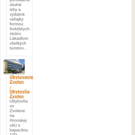
útulné
izby a
výdatné
raňajky
formou
švédskych
stolov.
Lákadlom
všetkých
turistov...
Ubytovanie
Zvolen
-
Ubytovňa
Zvolen
Ubytovňa
vo
Zvolene
na
Hronskej
ulici s
kapacitou
100