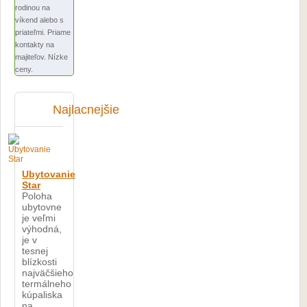
rodinou na
víkend alebo s
priateľmi. Priame
kontakty na
majiteľov. Nízke
ceny.
Najlacnejšie
Ubytovanie
Star
Poloha
ubytovne
je veľmi
výhodná,
je v
tesnej
blízkosti
najväčšieho
termálneho
kúpaliska
na