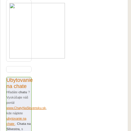
Ubytovanie
na chate
Hľadáte
chatu
?
Vyskúšajte náš
portál
www.ChatyNaSlovensku.sk
,
kde nájdete
ubytovanie na
chate
.
Chata na
Silvestra
, s