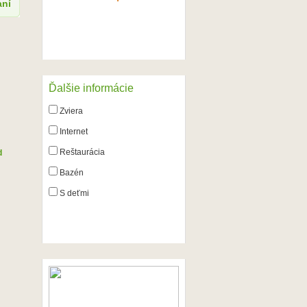
aní
ZRUŠIŤ VÝBER
Ďalšie informácie
Zviera
Internet
Reštaurácia
d
Bazén
S deťmi