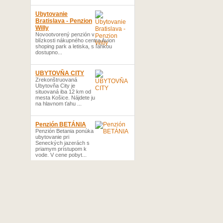
Ubytovanie
Bratislava - Penzion
Willy
Novootvorený penzión v
blízkosti nákupného centra Avion
shoping park a letiska, s ľahkou
dostupno...
UBYTOVŇA CITY
Zrekonštruovaná
Ubytovňa City je
situovaná iba 12 km od
mesta Košice. Nájdete ju
na hlavnom ťahu ...
Penzión BETÁNIA
Penzión Betania ponúka
ubytovanie pri
Seneckých jazerách s
priamym prístupom k
vode. V cene pobyt...