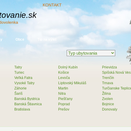
KONTAKT
ovanie.sk
dovolenka
sy
Obce
Tip na výlet
Tatry
Dolný Kubín
Prievidza
Turiec
Košice
Spišská Nová Ves
Veľká Fatra
Levoča
Trenčín
Vysoké Tatry
Liptovský Mikuláš
Trnava
Záhorie
Martin
Turčianske Teplic
Šariš
Nitra
Žilina
Banská Bystrica
Piešťany
Zvolen
Banská Štiavnica
Poprad
Bojnice
Bratislava
Prešov
Donovaly