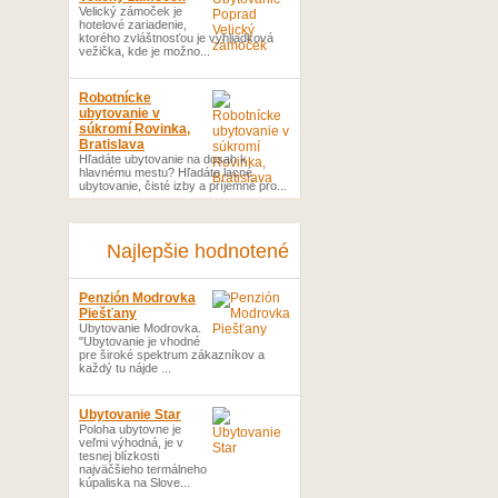
Velický zámoček je
hotelové zariadenie,
ktorého zvláštnosťou je vyhliadková
vežička, kde je možno...
Robotnícke
ubytovanie v
súkromí Rovinka,
Bratislava
Hľadáte ubytovanie na dosah k
hlavnému mestu? Hľadáte lacné
ubytovanie, čisté izby a príjemné pro...
Najlepšie hodnotené
Penzión Modrovka
Piešťany
Ubytovanie Modrovka.
"Ubytovanie je vhodné
pre široké spektrum zákazníkov a
každý tu nájde ...
Ubytovanie Star
Poloha ubytovne je
veľmi výhodná, je v
tesnej blízkosti
najväčšieho termálneho
kúpaliska na Slove...