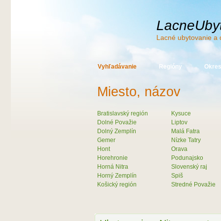
LacneUbyt
Lacné ubytovanie a 
Vyhľadávanie
Regióny
Okre
Miesto, názov
Bratislavský región
Kysuce
Dolné Považie
Liptov
Dolný Zemplín
Malá Fatra
Gemer
Nízke Tatry
Hont
Orava
Horehronie
Podunajsko
Horná Nitra
Slovenský raj
Horný Zemplín
Spiš
Košický región
Stredné Považie