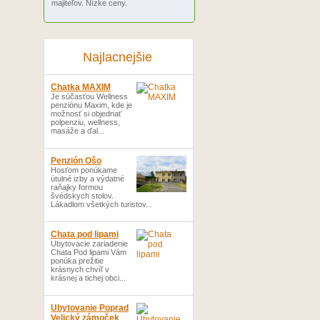
majiteľov. Nízke ceny.
Najlacnejšie
Chatka MAXIM
Je súčasťou Wellness
penziónu Maxim, kde je
možnosť si objednať
polpenziu, wellness,
masáže a ďal...
Penzión Ošo
Hosťom ponúkame
útulné izby a výdatné
raňajky formou
švédskych stolov.
Lákadlom všetkých turistov...
Chata pod lipami
Ubytovacie zariadenie
Chata Pod lipami Vám
ponúka prežitie
krásnych chvíľ v
krásnej a tichej obci...
Ubytovanie Poprad
Velický zámoček