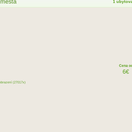
e mesta
1 ubytov
Cena o
6€
obrazení (27017x)