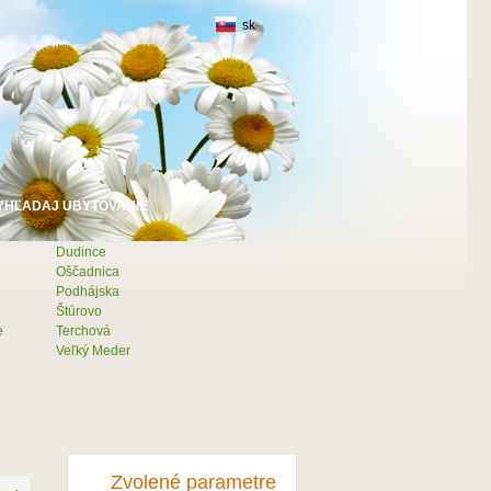
sk
Dudince
Oščadnica
Podhájska
Štúrovo
e
Terchová
Veľký Meder
Zvolené parametre