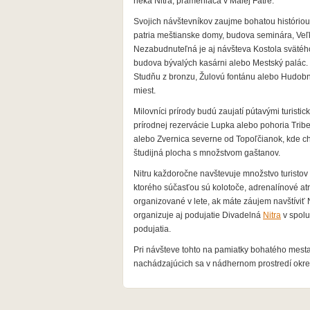
rieka Nitra, prameniaca v Malej Fatre.
Svojich návštevníkov zaujme bohatou histório
patria meštianske domy, budova seminára, Veľ
Nezabudnuteľná je aj návšteva Kostola svätého
budova bývalých kasárni alebo Mestský palác
Studňu z bronzu, Žulovú fontánu alebo Hudobn
miest.
Milovníci prírody budú zaujatí pútavými turisti
prírodnej rezervácie Lupka alebo pohoria Trib
alebo Zvernica severne od Topoľčianok, kde ch
študijná plocha s množstvom gaštanov.
Nitru každoročne navštevuje množstvo turistov
ktorého súčasťou sú kolotoče, adrenalínové atr
organizované v lete, ak máte záujem navštíviť
organizuje aj podujatie Divadelná
Nitra
v spolu
podujatia.
Pri návšteve tohto na pamiatky bohatého mest
nachádzajúcich sa v nádhernom prostredí okre