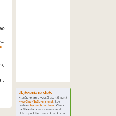
 360
eca,
ach
ok,
ntné
Ubytovanie na chate
Hľadáte
chatu
? Vyskúšajte náš portál
www.ChatyNaSlovensku.sk
, kde
nájdete
ubytovanie na chate
.
Chata
na Silvestra
, s rodinou na víkend
alebo s priateľmi. Priame kontakty na