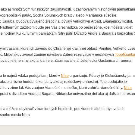
u ako aj množstvom turistických zaujímavostí. K zachovaným historickým pamiatkam
koprepoštský palác, Socha Solúnskych bratov alebo Mariánske súsošie.
 Jakuba, budova bývalého žrebčína, bývalý Veľkomlyn Arpád, Evanjelický kostol,
. Nádherným zážitkom bude pre Vás prechádzka po pešej zóne, kde môžete vidieť
é hodiny. Ku kultúrnym pamiatkam Nitry patrí Divadlo Andreja Bagara s kapacitou
ckými trasami, ktoré ich zavedú do Chránenej krajinnej oblasti Ponitrie, Veľkého Lys
eč. Milovníkov zvierat zaujme návšteva Zubrej rezervácie v neďalekých
Topoľčiank
ovajú jelene srny ako aj daniele. Zaujímavá je aj Jelenecká Gaštanica chránená
 a to najmä vďaka podujatiam, ktoré v
Nitre
organizujú. Pútavý je Klokočiansky jarm
akcie a rôzne hudobné koncerty ako aj rozlúčkový ohňostroj. Toto podujatie je
 Nitru v zime tak Vás zaujme Vianočné mestečko, ktoré zahŕňa vianočné trhy.
Nitra
práci s divadlom Andreja Bagara, Nitrianske univerzitné dni ako aj ďalšie interesa
a sa môžete ubytovať v komfortných hoteloch, penziónoch alebo ubytovniach
sného mesta Nitra.