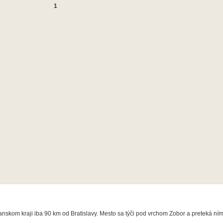
1
anskom kraji iba 90 km od Bratislavy. Mesto sa týči pod vrchom Zobor a preteká ní