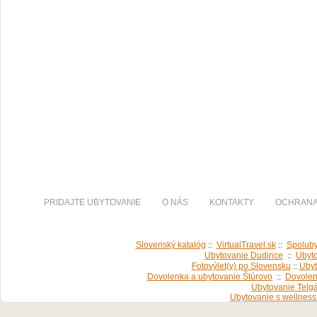
PRIDAJTE UBYTOVANIE
O NÁS
KONTAKTY
OCHRANA
Slovenský katalóg
::
VirtualTravel.sk
::
Spoluby
Ubytovanie Dudince
::
Ubyto
Fotovýlet(y) po Slovensku
::
Ubyt
Dovolenka a ubytovanie Štúrovo
::
Dovolen
Ubytovanie Telgá
Ubytovanie s wellness 