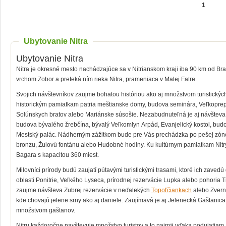
1
Ubytovanie Nitra
Ubytovanie Nitra
Nitra je okresné mesto nachádzajúce sa v Nitrianskom kraji iba 90 km od Brat
vrchom Zobor a preteká ním rieka Nitra, prameniaca v Malej Fatre.
Svojich návštevníkov zaujme bohatou históriou ako aj množstvom turistický
historickým pamiatkam patria meštianske domy, budova seminára, Veľkopre
Solúnskych bratov alebo Mariánske súsošie. Nezabudnuteľná je aj návšteva
budova bývalého žrebčína, bývalý Veľkomlyn Arpád, Evanjelický kostol, bud
Mestský palác. Nádherným zážitkom bude pre Vás prechádzka po pešej zóne
bronzu, Žulovú fontánu alebo Hudobné hodiny. Ku kultúrnym pamiatkam Nitry
Bagara s kapacitou 360 miest.
Milovníci prírody budú zaujatí pútavými turistickými trasami, ktoré ich zaved
oblasti Ponitrie, Veľkého Lyseca, prírodnej rezervácie Lupka alebo pohoria Tr
zaujme návšteva Zubrej rezervácie v neďalekých
Topoľčiankach
alebo Zvern
kde chovajú jelene srny ako aj daniele. Zaujímavá je aj Jelenecká Gaštanica
množstvom gaštanov.
Nitru každoročne navštevuje množstvo turistov a to najmä vďaka podujatiam,