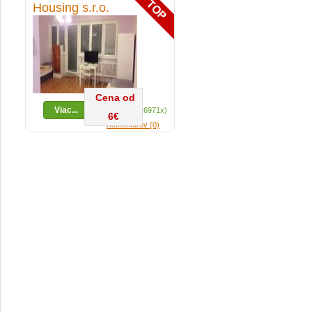
Housing s.r.o.
Cena od
Viac...
Zobrazení (26971x)
6€
Komentárov (0)