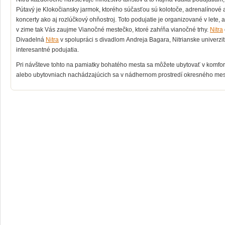
Pútavý je Klokočiansky jarmok, ktorého súčasťou sú kolotoče, adrenalínové
koncerty ako aj rozlúčkový ohňostroj. Toto podujatie je
organizované v lete, a
v zime tak Vás zaujme Vianočné mestečko, ktoré zahŕňa vianočné trhy.
Nitra
Divadelná
Nitra
v spolupráci s divadlom Andreja Bagara, Nitrianske univerzit
interesantné podujatia.
Pri návšteve tohto na pamiatky bohatého mesta sa môžete ubytovať v komfo
alebo ubytovniach nachádzajúcich sa v nádhernom prostredí okresného mest