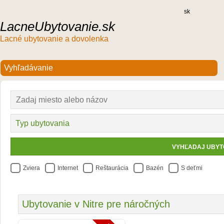
sk
LacneUbytovanie.sk
Lacné ubytovanie a dovolenka
Zviera
Internet
Reštaurácia
Bazén
S deťmi
Ubytovanie v Nitre pre náročných