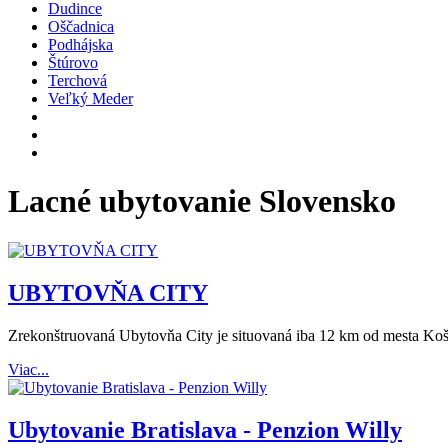
Dudince
Oščadnica
Podhájska
Štúrovo
Terchová
Veľký Meder
Lacné ubytovanie Slovensko
UBYTOVŇA CITY
Zrekonštruovaná Ubytovňa City je situovaná iba 12 km od mesta Koši
Viac...
Ubytovanie Bratislava - Penzion Willy