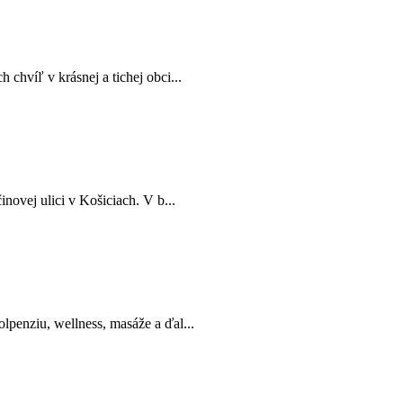
chvíľ v krásnej a tichej obci...
ovej ulici v Košiciach. V b...
penziu, wellness, masáže a ďal...