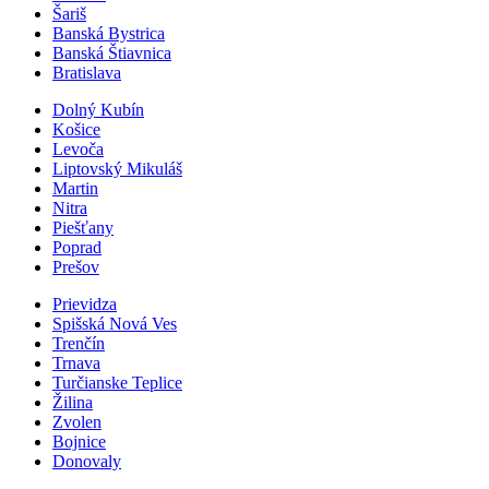
Šariš
Banská Bystrica
Banská Štiavnica
Bratislava
Dolný Kubín
Košice
Levoča
Liptovský Mikuláš
Martin
Nitra
Piešťany
Poprad
Prešov
Prievidza
Spišská Nová Ves
Trenčín
Trnava
Turčianske Teplice
Žilina
Zvolen
Bojnice
Donovaly