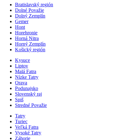
Bratislavský región
Dolné Považie
Dolný Zemplín
Gemer
Hont
Horehronie
Horná Nitra
Horný Zemplín
Košický región
Kysuce
Liptov
Malá Fatra
Nízke Tatry
Orava
Podunajsko
Slovenský raj
Spiš
Stredné Považie
Tatry
Turiec
Veľká Fatra
Vysoké Tatry
Záhorie