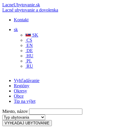
LacneUbytovanie.sk
Lacné ubytovanie a dovolenka
Kontakt
sk
SK
CS
EN
DE
HU
PL
RU
Vyhľadávanie
Regióny
Okresy
Obce
Tip na výlet
Miesto, názov