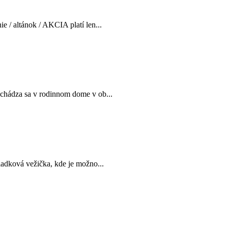
 / altánok / AKCIA platí len...
achádza sa v rodinnom dome v ob...
iadková vežička, kde je možno...