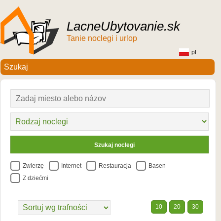
LacneUbytovanie.sk
Tanie noclegi i urlop
pl
Zwierzę
Internet
Restauracja
Basen
Z dziećmi
10
20
30