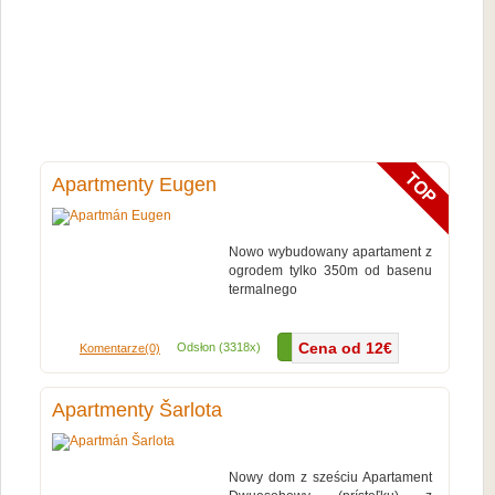
Apartmenty Eugen
Nowo wybudowany apartament z
ogrodem tylko 350m od basenu
termalnego
Więcej...
Cena od 12€
Odsłon (3318x)
Komentarze(0)
Apartmenty Šarlota
Nowy dom z sześciu Apartament