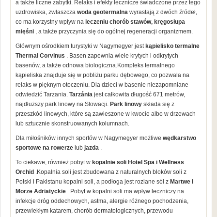
a także liczne zabytki. Relaks i efekty lecznicze świadczone przez tego
uzdrowiska, zwłaszcza
woda geotermalna
wyrastają z dwóch źródeł,
co ma korzystny wpływ na
leczeniu chorób stawów, kręgosłupa
mięśni
, a także przyczynia się do ogólnej regeneracji organizmem.
Głównym ośrodkiem turystyki w Nagymegyer jest
kąpielisko termalne
Thermal Corvinus
. Basen zapewnia wiele krytych i odkrytych
basenów, a także odnowa biologiczna.Kompleks termalnego
kąpieliska znajduje się w pobliżu parku dębowego, co pozwala na
relaks w pięknym otoczeniu. Dla dzieci w basenie niezapomniane
odwiedzić Tarzania.
Tarzánia
jest całkowita długość 671 metrów,
najdłuższy park linowy na Słowacji.
Park linowy
składa się z
przeszkód linowych, które są zawieszone w kwocie albo w drzewach
lub sztucznie skonstruowanych kolumnach.
Dla miłośników innych sportów w Nagymegyer możliwe
wędkarstwo
sportowe
na rowerze
lub
jazda
.
To ciekawe, również pobyt w
kopalnie soli Hotel Spa i Wellness
Orchid
.Kopalnia soli jest zbudowana z naturalnych bloków soli z
Polski i Pakistanu kopalni soli, a podłoga jest rozlane sól z
Martwe i
Morze Adriatyckie
. Pobyt w kopalni soli ma wpływ leczniczy na
infekcje dróg oddechowych, astma, alergie różnego pochodzenia,
przewlekłym katarem, chorób dermatologicznych, przewodu