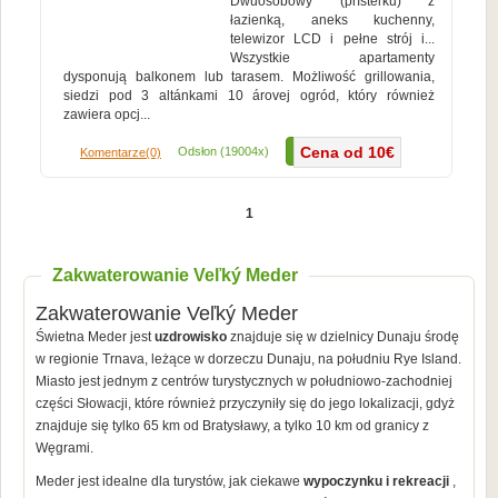
Dwuosobowy (prísteľku) z
łazienką, aneks kuchenny,
telewizor LCD i pełne strój i...
Wszystkie apartamenty
dysponują balkonem lub tarasem. Możliwość grillowania,
siedzi pod 3 altánkami 10 árovej ogród, który również
zawiera opcj...
Cena od 10€
Więcej...
Odsłon (19004x)
Komentarze(0)
1
Zakwaterowanie Veľký Meder
Zakwaterowanie Veľký Meder
Świetna Meder jest
uzdrowisko
znajduje się w dzielnicy Dunaju środę
w regionie Trnava, leżące w dorzeczu Dunaju, na południu Rye Island.
Miasto jest jednym z centrów turystycznych w południowo-zachodniej
części Słowacji, które również przyczyniły się do jego lokalizacji, gdyż
znajduje się tylko 65 km od Bratysławy, a tylko 10 km od granicy z
Węgrami.
Meder jest idealne dla turystów, jak ciekawe
wypoczynku i rekreacji
,