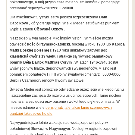
pokarmowego, a mój przyspiesza metabolizm komórek, pomagając
przełamać depozytów tłuszczu i cellulit.
Dla miłośników turystyki jest w pobliżu rozprzestrzenia
Dam
Gabcikovo
, który oferuje rejsy i Wielki Meder jest również punktem
wyjścia szlaku
Číčovské Oxbow
.
Nasz sklep w tym mieście Miłośników historii. W mieście można
odwiedzić
kościół rzymskokatolicki. Mikołaj
w roku 1900 lub
Kaplica
Matki Boskiej Bolesnej
z 1910 roku unikatowy zabytek jest
klasistická dwór z 19 wieku
i atrakcje są również
pamiątkowy
pomnik Béla Bartok
Matthias Corvin
. W latach 1946-1948 został
wyświęcony w filarze, deportowanych i wysiedleńców. Miasto jest
pomnikiem bohaterów I i II. II wojny światowej cmentarz i 5000-6000
Serbii i Czarnogóry jeńców II wojny światowej.
Świetna Meder jest corocznie odwiedzane przez jego wielkiego ruchu
i szczególnie zachęca do rozwoju usług noclegowych. Tanie noclegi
można znaleźć gości przy basenie i wokół tego pięknego miasta. W
mieście istnieje wiele
pensjonaty
,
ale także tanie szeregowych
bardziej luksusowe hotele
.
Najwygodniejsze letnie wakacje nad wodą zapewni pobyt w
południowej Słowacji w Nagymegyer. Noclegi w regionie zapewni
spokojne i miłe chwile spędzone w pięknym otoczeniu.