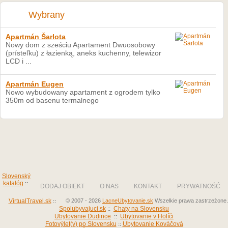
Wybrany
Apartmán Šarlota
Nowy dom z sześciu Apartament Dwuosobowy
(prísteľku) z łazienką, aneks kuchenny, telewizor
LCD i ...
Apartmán Eugen
Nowo wybudowany apartament z ogrodem tylko
350m od basenu termalnego
Slovenský
katalóg
::
DODAJ OBIEKT
O NAS
KONTAKT
PRYWATNOŚĆ
VirtualTravel.sk
::
© 2007 - 2026
LacneUbytovanie.sk
Wszelkie prawa zastrzeżone.
Spolubyvajuci.sk
::
Chaty na Slovensku
Ubytovanie Dudince
::
Ubytovanie v Holíči
Fotovýlet(y) po Slovensku
::
Ubytovanie Kováčová