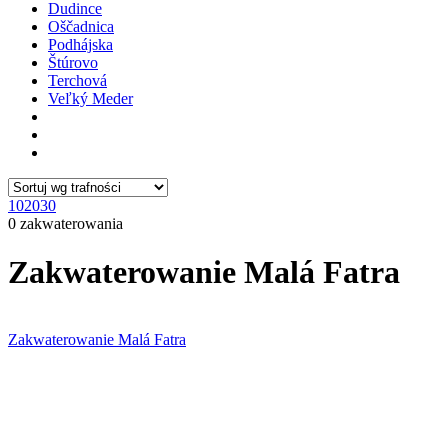
Dudince
Oščadnica
Podhájska
Štúrovo
Terchová
Veľký Meder
10
20
30
0 zakwaterowania
Zakwaterowanie Malá Fatra
Zakwaterowanie Malá Fatra