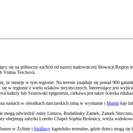
ący się na północny-zachód od naszej malowniczej Słowacji.Region te
b Vrátna Terchová.
ę, że istnieje w tym regionie. Na terenie znajduje się ponad 900 gatunkó
 w regionie z wielu szlaków turystycznych. Interesujące jest wyjśc
ková kałuży lub Szutowski epigenesis, ciekawa jest także ścieżka edu
 na nartach w ośrodkach narciarskich zimą w wymianie i
Martin
kije lu
ście mogą odwiedzić ruiny Lietava, Budatínsky Zamek, Zamek Strecz
ary obejmują zabytki Loretto Chapel Sophia Bośniacy, wieża widoko
 basen w Żylinie i
Stráňavy
kąpielisko termalne, gdzie dzieci mogą się 