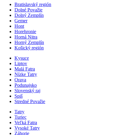
Bratislavský región
Dolné Považie
Dolný Zemplín
Gemer
Hont
Horehronie
Horná Nitra
Horný Zemplín
Košický región
Kysuce
Liptov
Malá Fatra
Nízke Tatry
Orava
Podunajsko
Slovenský raj
Spiš
Stredné Považie
Tatry
Turiec
Veľká Fatra
Vysoké Tatry
Záhorie