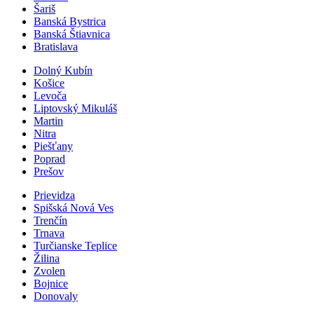
Šariš
Banská Bystrica
Banská Štiavnica
Bratislava
Dolný Kubín
Košice
Levoča
Liptovský Mikuláš
Martin
Nitra
Piešťany
Poprad
Prešov
Prievidza
Spišská Nová Ves
Trenčín
Trnava
Turčianske Teplice
Žilina
Zvolen
Bojnice
Donovaly