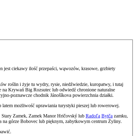
n jest ciekawy ilość przepaści, wąwozów, krasowe, grzbiety
w roślin i żyje tu wydry, rysie, niedźwiedzie, kuropatwy, i tutaj
ie na Krywań Big Rozsutec lub odwiedź chronione naturalne
kacyjno-poznawcze chodnik Jánošíkova powierzchnia działki.
b latem możliwość uprawiania turystyki pieszej lub rowerowej.
no, Stary Zamek, Zamek Manor Hričovský lub
Radoľa
Bytča
zamku,
wa na górze Bobovec lub pięknym, zabytkowym centrum Żyliny.
bawić.