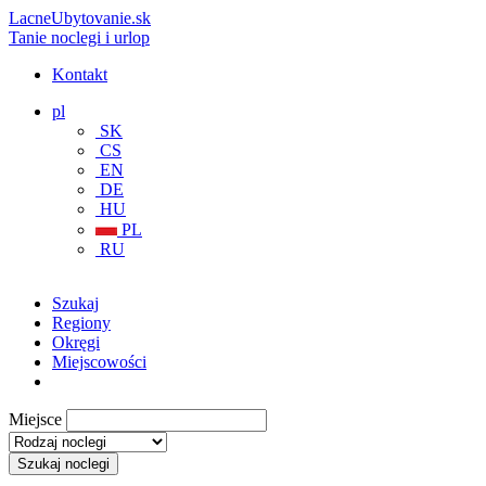
LacneUbytovanie.sk
Tanie noclegi i urlop
Kontakt
pl
SK
CS
EN
DE
HU
PL
RU
Szukaj
Regiony
Okręgi
Miejscowości
Miejsce