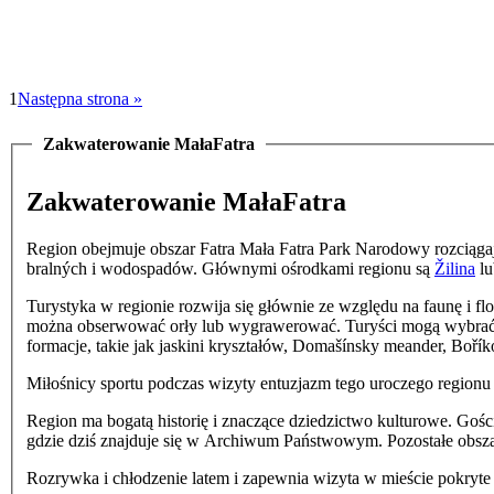
1
Następna strona »
Zakwaterowanie MałaFatra
Zakwaterowanie MałaFatra
Region obejmuje obszar Fatra Mała Fatra Park Narodowy rozciągaj
bralných i wodospadów. Głównymi ośrodkami regionu są
Žilina
lu
Turystyka w regionie rozwija się głównie ze względu na faunę i flor
można obserwować orły lub wygrawerować. Turyści mogą wybrać się
formacje, takie jak jaskini kryształów, Domašínsky meander, Boří
Miłośnicy sportu podczas wizyty entuzjazm tego uroczego regionu
Region ma bogatą historię i znaczące dziedzictwo kulturowe. Go
gdzie dziś znajduje się w Archiwum Państwowym. Pozostałe obsz
Rozrywka i chłodzenie latem i zapewnia wizyta w mieście pokryte