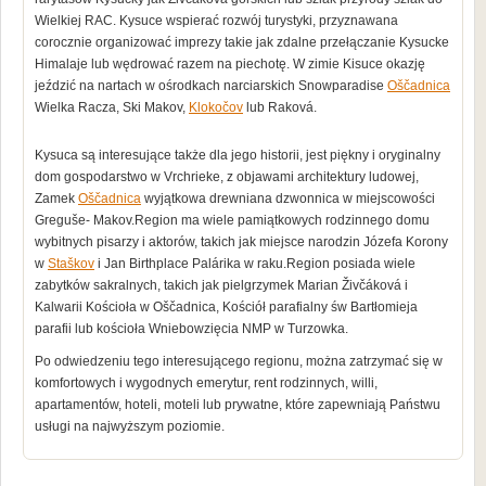
Wielkiej RAC. Kysuce wspierać rozwój turystyki, przyznawana
corocznie organizować imprezy takie jak zdalne przełączanie Kysucke
Himalaje lub wędrować razem na piechotę. W zimie Kisuce okazję
jeździć na nartach w ośrodkach narciarskich Snowparadise
Oščadnica
Wielka Racza, Ski Makov,
Klokočov
lub Raková.
Kysuca są interesujące także dla jego historii, jest piękny i oryginalny
dom gospodarstwo w ​​Vrchrieke, z objawami architektury ludowej,
Zamek
Oščadnica
wyjątkowa drewniana dzwonnica w miejscowości
Greguše- Makov.Region ma wiele pamiątkowych rodzinnego domu
wybitnych pisarzy i aktorów, takich jak miejsce narodzin Józefa Korony
w
Staškov
i Jan Birthplace Palárika w raku.Region posiada wiele
zabytków sakralnych, takich jak pielgrzymek Marian Živčáková i
Kalwarii Kościoła w Oščadnica, Kościół parafialny św Bartłomieja
parafii lub kościoła Wniebowzięcia NMP w Turzowka.
Po odwiedzeniu tego interesującego regionu, można zatrzymać się w
komfortowych i wygodnych emerytur, rent rodzinnych, willi,
apartamentów, hoteli, moteli lub prywatne, które zapewniają Państwu
usługi na najwyższym poziomie.