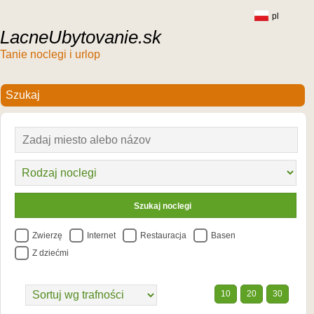
pl
LacneUbytovanie.sk
Tanie noclegi i urlop
Zwierzę
Internet
Restauracja
Basen
Z dziećmi
10
20
30