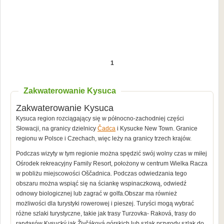
1
Zakwaterowanie Kysuca
Zakwaterowanie Kysuca
Kysuca region rozciągający się w północno-zachodniej części
Słowacji, na granicy dzielnicy
Čadca
i Kysucke New Town. Granice
regionu w Polsce i Czechach, więc leży na granicy trzech krajów.
Podczas wizyty w tym regionie można spędzić swój wolny czas w miłej
Ośrodek rekreacyjny Family Resort, położony w centrum Wielka Racza
w pobliżu miejscowości Oščadnica. Podczas odwiedzania tego
obszaru można wspiąć się na ściankę wspinaczkową, odwiedź
odnowy biologicznej lub zagrać w golfa.Obszar ma również
możliwości dla turystyki rowerowej i pieszej. Turyści mogą wybrać
różne szlaki turystyczne, takie jak trasy Turzovka- Raková, trasy do
rarytasów Kysucký jak Živčáková górskich lub szlak przyrody szlak do