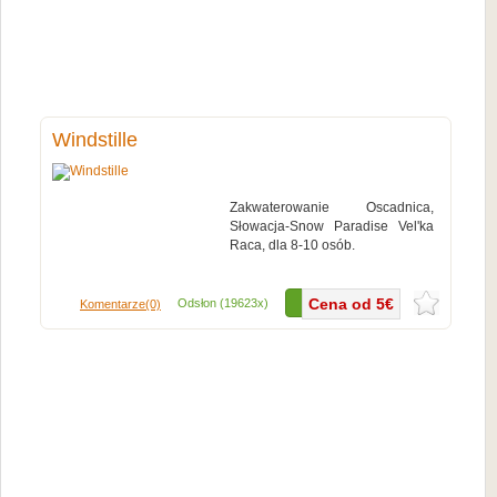
Windstille
Zakwaterowanie Oscadnica,
Słowacja-Snow Paradise Vel'ka
Raca, dla 8-10 osób.
Więcej...
Cena od 5€
Odsłon (19623x)
Komentarze(0)