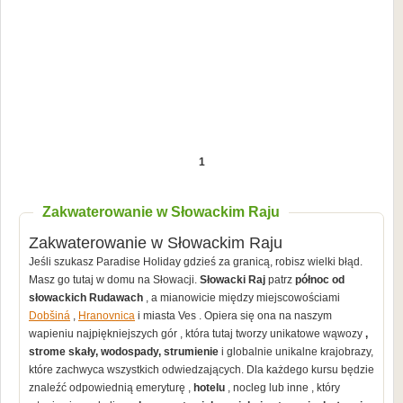
1
Zakwaterowanie w Słowackim Raju
Zakwaterowanie w Słowackim Raju
Jeśli szukasz Paradise Holiday gdzieś za granicą, robisz wielki błąd.
Masz go tutaj w domu na Słowacji.
Słowacki Raj
patrz
północ od
słowackich Rudawach
, a mianowicie między miejscowościami
Dobšiná
,
Hranovnica
i miasta Ves . Opiera się ona na naszym
wapieniu najpiękniejszych gór , która tutaj tworzy unikatowe wąwozy
,
strome skały, wodospady, strumienie
i globalnie unikalne krajobrazy,
które zachwyca wszystkich odwiedzających. Dla każdego kursu będzie
znaleźć odpowiednią emeryturę ,
hotelu
, nocleg lub inne , który