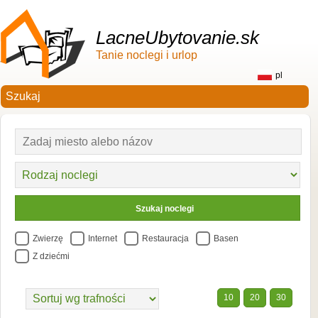
LacneUbytovanie.sk
Tanie noclegi i urlop
pl
Zwierzę
Internet
Restauracja
Basen
Z dziećmi
10
20
30