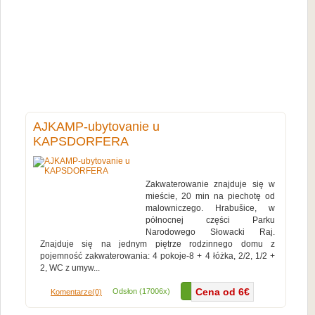
AJKAMP-ubytovanie u
KAPSDORFERA
Zakwaterowanie znajduje się w
mieście, 20 min na piechotę od
malowniczego. Hrabušice, w
północnej części Parku
Narodowego Słowacki Raj.
Znajduje się na jednym piętrze rodzinnego domu z
pojemność zakwaterowania: 4 pokoje-8 + 4 łóżka, 2/2, 1/2 +
2, WC z umyw...
Więcej...
Cena od 6€
Odsłon (17006x)
Komentarze(0)