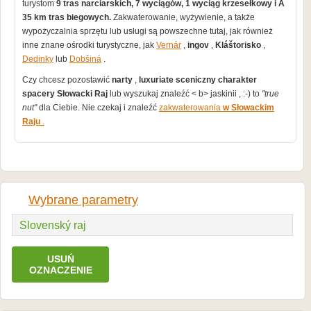
turystom
9 tras narciarskich, 7 wyciągów, 1 wyciąg krzesełkowy i A
35 km tras biegowych.
Zakwaterowanie, wyżywienie, a także
wypożyczalnia sprzętu lub usługi są powszechne tutaj, jak również
inne znane ośrodki turystyczne, jak
Vernár
,
ingov
,
Kláštorisko
,
Dedinky
lub
Dobšiná
.
Czy chcesz pozostawić
narty
,
luxuriate
sceniczny charakter
spacery Słowacki Raj
lub wyszukaj
znaleźć < b> jaskinii , :-) to
"true
nut"
dla Ciebie. Nie czekaj i znaleźć
zakwaterowania
w Słowackim
Raju
.
Wybrane parametry
Slovenský raj
USUŃ
OZNACZENIE