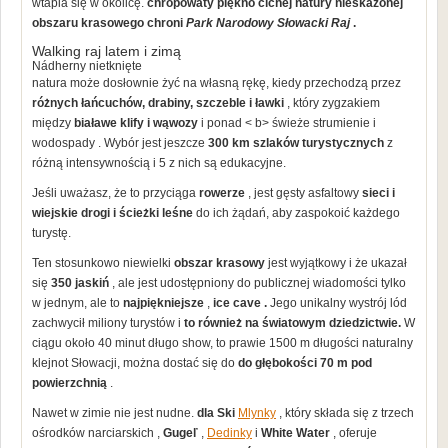
wtapia się w okolicę.
chropowaty piękno cichej natury nieskażonej
obszaru krasowego chroni
Park Narodowy Słowacki Raj
.
Walking raj latem i zimą
Nádherny nietknięte
natura może dosłownie żyć na własną rękę, kiedy przechodzą przez
różnych łańcuchów, drabiny, szczeble i ławki
, który zygzakiem
między
białawe klify i wąwozy
i ponad < b> świeże strumienie i
wodospady . Wybór jest jeszcze
300 km szlaków turystycznych
z
różną intensywnością i 5 z nich są edukacyjne.
Jeśli uważasz, że to przyciąga
rowerze
, jest gęsty asfaltowy
sieci i
wiejskie drogi i ścieżki leśne
do ich żądań, aby zaspokoić każdego
turystę.
Ten stosunkowo niewielki
obszar krasowy
jest wyjątkowy i że ukazał
się
350 jaskiń
, ale jest udostępniony do publicznej wiadomości tylko
w jednym, ale to
najpiękniejsze
,
ice cave
.
Jego unikalny wystrój lód
zachwycił miliony turystów i
to również na światowym dziedzictwie.
W
ciągu około 40 minut długo show, to prawie 1500 m długości naturalny
klejnot Słowacji, można dostać się do
do głębokości 70 m pod
powierzchnią
.
Nawet w zimie nie jest nudne.
dla Ski
Mlynky
, który składa się z trzech
ośrodków narciarskich ,
Gugeľ
,
Dedinky
i
White Water
, oferuje