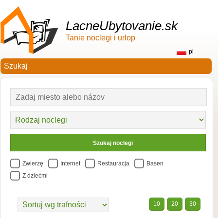
LacneUbytovanie.sk
Tanie noclegi i urlop
pl
Zwierzę
Internet
Restauracja
Basen
Z dziećmi
10
20
30