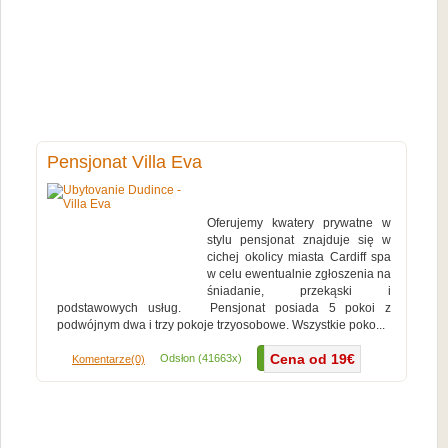
Pensjonat Villa Eva
Oferujemy kwatery prywatne w
stylu pensjonat znajduje się w
cichej okolicy miasta Cardiff spa
w celu ewentualnie zgłoszenia na
śniadanie, przekąski i
podstawowych usług. Pensjonat posiada 5 pokoi z
podwójnym dwa i trzy pokoje trzyosobowe. Wszystkie poko...
Cena od 19€
Więcej...
Odsłon (41663x)
Komentarze(0)