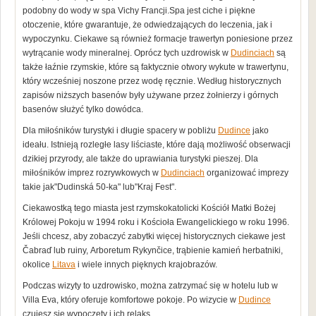
podobny do wody w spa Vichy Francji.Spa jest ciche i piękne
otoczenie, które gwarantuje, że odwiedzających do leczenia, jak i
wypoczynku. Ciekawe są również formacje trawertyn poniesione przez
wytrącanie wody mineralnej. Oprócz tych uzdrowisk w
Dudinciach
są
także łaźnie rzymskie, które są faktycznie otwory wykute w trawertynu,
który wcześniej noszone przez wodę ręcznie. Według historycznych
zapisów niższych basenów były używane przez żołnierzy i górnych
basenów służyć tylko dowódca.
Dla miłośników turystyki i długie spacery w pobliżu
Dudince
jako
ideału. Istnieją rozległe lasy liściaste, które dają możliwość obserwacji
dzikiej przyrody, ale także do uprawiania turystyki pieszej. Dla
miłośników imprez rozrywkowych w
Dudinciach
organizować imprezy
takie jak"Dudinská 50-ka" lub"Kraj Fest".
Ciekawostką tego miasta jest rzymskokatolicki Kościół Matki Bożej
Królowej Pokoju w 1994 roku i Kościoła Ewangelickiego w roku 1996.
Jeśli chcesz, aby zobaczyć zabytki więcej historycznych ciekawe jest
Čabraď lub ruiny, Arboretum Rykynčice, trąbienie kamień herbatniki,
okolice
Litava
i wiele innych pięknych krajobrazów.
Podczas wizyty to uzdrowisko, można zatrzymać się w hotelu lub w
Villa Eva, który oferuje komfortowe pokoje. Po wizycie w
Dudince
czujesz się wypoczęty i ich relaks.