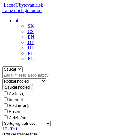
LacneUbytovanie.sk
Tanie noclegi i urlop
pl
SK
CS
EN
DE
HU
PL
RU
Zwierzę
Internet
Restauracja
Basen
Z dziećmi
10
20
30
0 zakwaterowania