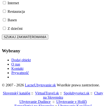
Internet
Restauracja
Basen
Z dziećmi
Wybrany
Dodaj obiekt
O nas
Kontakt
Prywatność
© 2007 - 2026
LacneUbytovanie.sk
Wszelkie prawa zastrzeżone.
Slovenský katalóg
::
VirtualTravel.sk
::
Spolubyvajuci.sk
::
Chaty
na Slovensku
Ubytovanie Dudince
::
Ubytovanie v Holíči
Fotovýlet(y) po Slovensku
::
Ubytovanie Kováčová