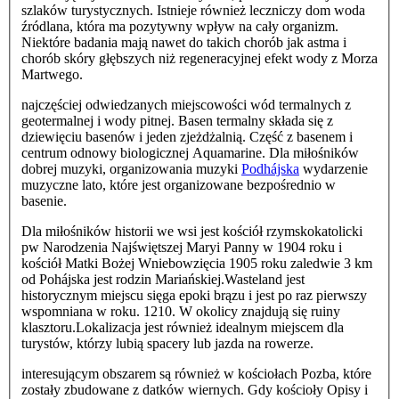
szlaków turystycznych. Istnieje również leczniczy dom woda
źródlana, która ma pozytywny wpływ na cały organizm.
Niektóre badania mają nawet do takich chorób jak astma i
chorób skóry głębszych niż regeneracyjnej efekt wody z Morza
Martwego.
najczęściej odwiedzanych miejscowości wód termalnych z
geotermalnej i wody pitnej. Basen termalny składa się z
dziewięciu basenów i jeden zjeżdżalnią. Część z basenem i
centrum odnowy biologicznej Aquamarine. Dla miłośników
dobrej muzyki, organizowania muzyki
Podhájska
wydarzenie
muzyczne lato, które jest organizowane bezpośrednio w
basenie.
Dla miłośników historii we wsi jest kościół rzymskokatolicki
pw Narodzenia Najświętszej Maryi Panny w 1904 roku i
kościół Matki Bożej Wniebowzięcia 1905 roku zaledwie 3 km
od Pohájska jest rodzin Mariańskiej.Wasteland jest
historycznym miejscu sięga epoki brązu i jest po raz pierwszy
wspomniana w roku. 1210. W okolicy znajdują się ruiny
klasztoru.Lokalizacja jest również idealnym miejscem dla
turystów, którzy lubią spacery lub jazda na rowerze.
interesującym obszarem są również w kościołach Pozba, które
zostały zbudowane z datków wiernych. Gdy kościoły Opisy i