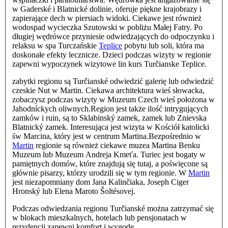
w Gaderské i Blatnické dolinie, oferuje piękne krajobrazy i
zapierające dech w piersiach widoki. Ciekawe jest również
wodospad wycieczka Szutowski w pobliżu Małej Fatry. Po
długiej wędrówce przyniesie odwiedzających do odpoczynku i
relaksu w spa Turczańskie
Teplice
pobytu lub soli, która ma
doskonałe efekty lecznicze. Dzieci podczas wizyty w regionie
zapewni wypoczynek wizytowe lin kurs Turčianske Teplice.
zabytki regionu są Turčianské odwiedzić galerię lub odwiedzić
czeskie Nut w Martin. Ciekawa architektura wieś ​​słowacka,
zobaczysz podczas wizyty w Muzeum Czech wieś ​​położona w
Jahodníckych oliwnych.Region jest także ilość intrygujących
zamków i ruin, są to Sklabinský zamek, zamek lub Znievska
Blatnický zamek. Interesująca jest wizyta w Kościół katolicki
św Marcina, który jest w centrum Martina.Bezpośrednio w
Martin
regionie są również ciekawe muzea Martina Benku
Muzeum lub Muzeum Andreja Kmeťa. Turiec jest bogaty w
pamiętnych domów, które znajdują się tutaj, a poświęcone są
głównie pisarzy, którzy urodzili się w tym regionie. W
Martin
jest niezapomniany dom Jana Kalinčiaka, Joseph Ciger
Hronský lub Elena Maroto Šoltésovej.
Podczas odwiedzania regionu Turčianské można zatrzymać się
w blokach mieszkalnych, hotelach lub pensjonatach w
rezydencji zapewni komfort i wygodę.