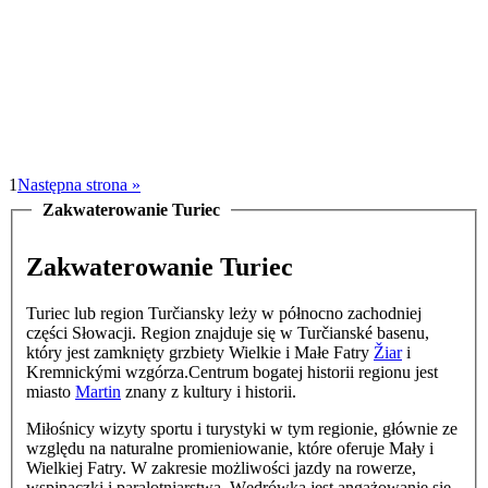
1
Następna strona »
Zakwaterowanie Turiec
Zakwaterowanie Turiec
Turiec lub region Turčiansky leży w północno zachodniej
części Słowacji. Region znajduje się w Turčianské basenu,
który jest zamknięty grzbiety Wielkie i Małe Fatry
Žiar
i
Kremnickými wzgórza.Centrum bogatej historii regionu jest
miasto
Martin
znany z kultury i historii.
Miłośnicy wizyty sportu i turystyki w tym regionie, głównie ze
względu na naturalne promieniowanie, które oferuje Mały i
Wielkiej Fatry. W zakresie możliwości jazdy na rowerze,
wspinaczki i paralotniarstwa. Wędrówka jest angażowanie się