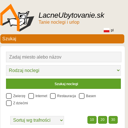
LacneUbytovanie.sk
Tanie noclegi i urlop
pl
Zwierzę
Internet
Restauracja
Basen
Z dziećmi
10
20
30