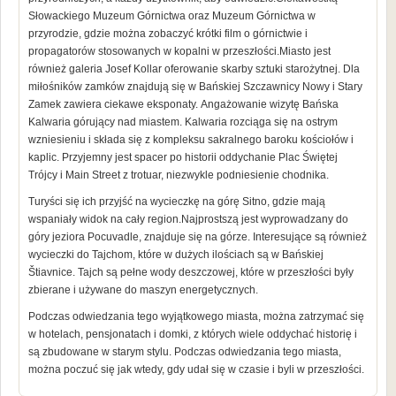
Słowackiego Muzeum Górnictwa oraz Muzeum Górnictwa w
przyrodzie, gdzie można zobaczyć krótki film o górnictwie i
propagatorów stosowanych w kopalni w przeszłości.Miasto jest
również galeria Josef Kollar oferowanie skarby sztuki starożytnej. Dla
miłośników zamków znajdują się w Bańskiej Szczawnicy Nowy i Stary
Zamek zawiera ciekawe eksponaty. Angażowanie wizytę Bańska
Kalwaria górujący nad miastem. Kalwaria rozciąga się na ostrym
wzniesieniu i składa się z kompleksu sakralnego baroku kościołów i
kaplic. Przyjemny jest spacer po historii oddychanie Plac Świętej
Trójcy i Main Street z trotuar, niezwykle podniesienie chodnika.
Turyści się ich przyjść na wycieczkę na górę Sitno, gdzie mają
wspaniały widok na cały region.Najprostszą jest wyprowadzany do
góry jeziora Pocuvadle, znajduje się na górze. Interesujące są również
wycieczki do Tajchom, które w dużych ilościach są w Bańskiej
Štiavnice. Tajch są pełne wody deszczowej, które w przeszłości były
zbierane i używane do maszyn energetycznych.
Podczas odwiedzania tego wyjątkowego miasta, można zatrzymać się
w hotelach, pensjonatach i domki, z których wiele oddychać historię i
są zbudowane w starym stylu. Podczas odwiedzania tego miasta,
można poczuć się jak wtedy, gdy udał się w czasie i byli w przeszłości.