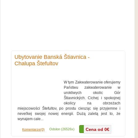
Ubytovanie Banská Štiavnica -
Chalupa Štefultov
W tym Zakwaterowanie oferujemy
Państwu zakwaterowanie w
urokliwych okolic Gór
Štiavnických. Cichej i spokojnej
okolicy na obrzeżach
miejscowości Štefultov, po prostu ciesząc się przyjemne i
neveľkej swojej nowej energii. Dużą zaletą jest to, że
wynajem całe...
Więcej...
Cena od 0€
Odsłon (26526x)
Komentarze(0)