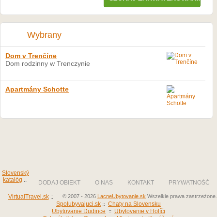
Wybrany
Dom v Trenčíne
Dom rodzinny w Trenczynie
Apartmány Schotte
Slovenský
katalóg
::
DODAJ OBIEKT
O NAS
KONTAKT
PRYWATNOŚĆ
VirtualTravel.sk
::
© 2007 - 2026
LacneUbytovanie.sk
Wszelkie prawa zastrzeżone.
Spolubyvajuci.sk
::
Chaty na Slovensku
Ubytovanie Dudince
::
Ubytovanie v Holíči