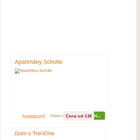
Apartmány Schotte
Cena od 13€
Więcej...
Odsłon (27283x)
Komentarze(0)
Dom v Trenčíne