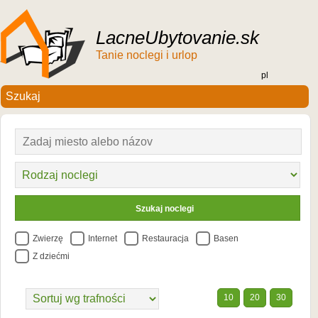
LacneUbytovanie.sk
Tanie noclegi i urlop
pl
Zwierzę
Internet
Restauracja
Basen
Z dziećmi
10
20
30