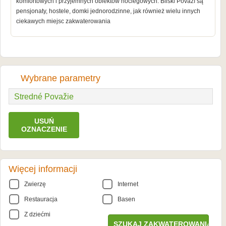
komfortowych i przyjemnych obiektów noclegowych. Bliski Považí są
pensjonaty, hostele, domki jednorodzinne, jak również wielu innych
ciekawych miejsc zakwaterowania
Wybrane parametry
Stredné Považie
USUŃ
OZNACZENIE
Więcej informacji
Zwierzę
Internet
Restauracja
Basen
Z dziećmi