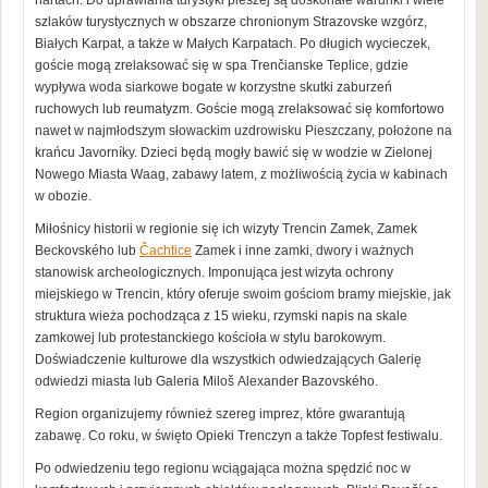
nartach. Do uprawiania turystyki pieszej są doskonałe warunki i wiele
szlaków turystycznych w obszarze chronionym Strazovske wzgórz,
Białych Karpat, a także w Małych Karpatach. Po długich wycieczek,
goście mogą zrelaksować się w spa Trenčianske Teplice, gdzie
wypływa woda siarkowe bogate w korzystne skutki zaburzeń
ruchowych lub reumatyzm. Goście mogą zrelaksować się komfortowo
nawet w najmłodszym słowackim uzdrowisku Pieszczany, położone na
krańcu Javorníky. Dzieci będą mogły bawić się w wodzie w Zielonej
Nowego Miasta Waag, zabawy latem, z możliwością życia w kabinach
w obozie.
Miłośnicy historii w regionie się ich wizyty Trencin Zamek, Zamek
Beckovského lub
Čachtice
Zamek i inne zamki, dwory i ważnych
stanowisk archeologicznych. Imponująca jest wizyta ochrony
miejskiego w Trencin, który oferuje swoim gościom bramy miejskie, jak
struktura wieża pochodząca z 15 wieku, rzymski napis na skale
zamkowej lub protestanckiego kościoła w stylu barokowym.
Doświadczenie kulturowe dla wszystkich odwiedzających Galerię
odwiedzi miasta lub Galeria Miloš Alexander Bazovského.
Region organizujemy również szereg imprez, które gwarantują
zabawę. Co roku, w święto Opieki Trenczyn a także Topfest festiwalu.
Po odwiedzeniu tego regionu wciągająca można spędzić noc w