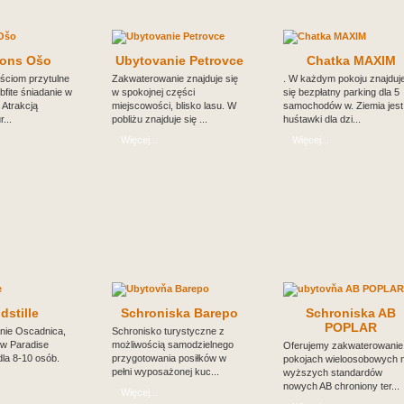
ions Ošo
Ubytovanie Petrovce
Chatka MAXIM
ściom przytulne
Zakwaterowanie znajduje się
. W każdym pokoju znajduj
bfite śniadanie w
w spokojnej części
się bezpłatny parking dla 5
 Atrakcją
miejscowości, blisko lasu. W
samochodów w. Ziemia jest
...
pobliżu znajduje się ...
huśtawki dla dzi...
Więcej...
Więcej...
dstille
Schroniska Barepo
Schroniska AB
POPLAR
nie Oscadnica,
Schronisko turystyczne z
w Paradise
możliwością samodzielnego
Oferujemy zakwaterowanie
dla 8-10 osób.
przygotowania posiłków w
pokojach wieloosobowych 
pełni wyposażonej kuc...
wyższych standardów
nowych AB chroniony ter...
Więcej...