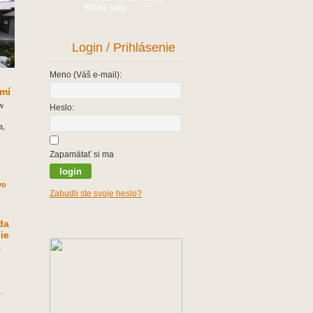
Kliknij tutaj.
Login / Prihlásenie
Meno (Váš e-mail):
omí
w
Heslo:
a,
Zapamätať si ma
Zabudli ste svoje heslo?
da
ie
a
.