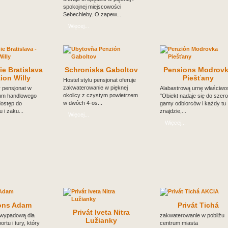
spokojnej miejscowości
Sebechleby. O zapew...
Więcej...
e Bratislava
Schroniska Gaboltov
Pensions Modrov
ion Willy
Piešťany
Hostel stylu pensjonat oferuje
zakwaterowanie w pięknej
 pensjonat w
Alabastrową urnę właściwo
okolicy z czystym powietrzem
rum handlowego
"Obiekt nadaje się do szero
w dwóch 4-os...
dostęp do
gamy odbiorców i każdy tu
u i zaku...
znajdzie,...
Więcej...
Więcej...
ons Adam
Privát Tichá
Privát Iveta Nitra
 wypadową dla
zakwaterowanie w pobliżu
Lužianky
rtu i tury, który
centrum miasta