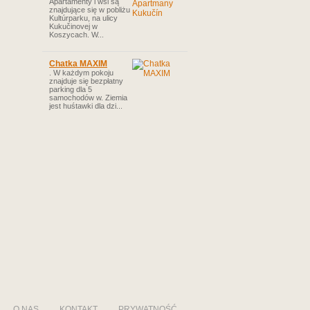
Apartamenty i wsi są
znajdujące się w pobliżu
Kultúrparku, na ulicy
Kukučinovej w
Koszycach. W...
Chatka MAXIM
. W każdym pokoju
znajduje się bezpłatny
parking dla 5
samochodów w. Ziemia
jest huśtawki dla dzi...
O NAS
KONTAKT
PRYWATNOŚĆ