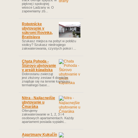
track oferuje spędzić w
pięknej i spokojnej
wiosce Ladzany w. O
zapewniamy zb...
Robotnícke
ubytovanie v
súkromí Rovinka,
Bratislava
Szukasz miejsca na pobyt w pobliżu
stolicy? Szukasz niedrogiego
zakwaterowania, czystych pokoi i ...
Chata Pohoda -
Štúrovo ubytovanie
v areáli kúpaliska
Dobrostanu zwierząt
jest złożony zestaw 4 domków,
znajduje się na terenie kampusu
termalnego base...
Nitra - Najlacnejšie
ubytovanie u
Čmaráka
Oferujemy
zakwaterowanie w 1, 2, 3 i 4
osobowych apartamentach. Każdy
apartament posiada sypialni...
Apartmany Kukučín