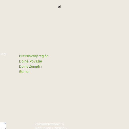
pl
Bratislavský región
Dolné Považie
Dolný Zemplín
Gemer
Zakwaterowanie w
Republice Czeskiej?