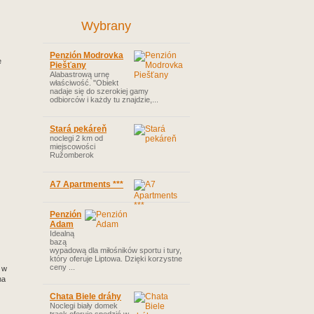
Wybrany
Penzión Modrovka
e
Piešťany
Alabastrową urnę
właściwość. "Obiekt
nadaje się do szerokiej gamy
odbiorców i każdy tu znajdzie,...
Stará pekáreň
noclegi 2 km od
miejscowości
Ružomberok
A7 Apartments ***
Penzión
Adam
Idealną
bazą
wypadową dla miłośników sportu i tury,
który oferuje Liptowa. Dzięki korzystne
ceny ...
 w
na
Chata Biele dráhy
Noclegi biały domek