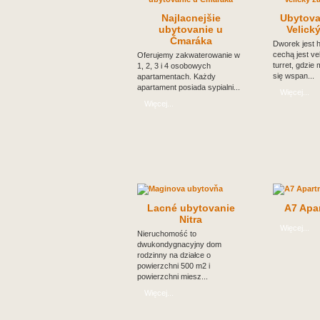
Najlacnejšie
Ubytova
ubytovanie u
Velick
Čmaráka
Dworek jest h
cechą jest ve
Oferujemy zakwaterowanie w
turret, gdzie
1, 2, 3 i 4 osobowych
się wspan...
apartamentach. Każdy
apartament posiada sypialni...
Więcej...
Więcej...
Lacné ubytovanie
A7 Apar
Nitra
Więcej...
Nieruchomość to
dwukondygnacyjny dom
rodzinny na działce o
powierzchni 500 m2 i
powierzchni miesz...
Więcej...