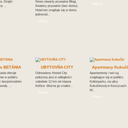
wa. Dzięki
Nowo otwarty prywatne Blogi,
Więcej...
y ...
Kwatery prywatne (bez domu).
Hotel ten znajduje się w domu
jednorod...
Więcej...
ns BETÁNIA
UBYTOVŇA CITY
Apartmany Kukuč
ania oferuje
Odnowiony Hostel City
Apartamenty i wsi są
ie w pobliżu
położony jest w odległości
znajdujące się w pobliżu
 z bezpośrednim
zaledwie 12 km od miasta
Kultúrparku, na ulicy
ody. ...
Košice. Można go znaleź...
Kukučinovej w Koszycach.
W...
Więcej...
Więcej...