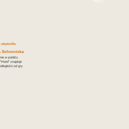
Więcej...
á Schroniska
ie w pobliżu
 "Hotel" znajduje
 odległości od gry