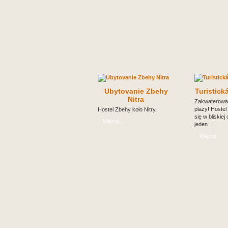
Ubytovanie Zbehy
Turistick
Nitra
Zakwaterowan
plaży! Hostel
Hostel Zbehy koło Nitry.
się w bliskiej
Więcej...
jeden...
Więcej...