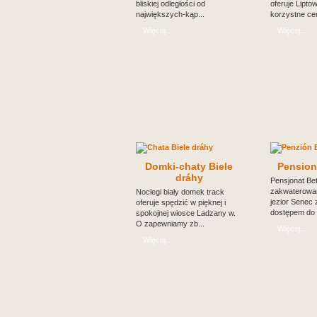
bliskiej odległości od
oferuje Lipto
największych-kąp...
korzystne cen
Więcej...
Więcej...
Domki-chaty Biele
Pensio
dráhy
Pensjonat Bet
zakwaterowan
Noclegi biały domek track
jezior Senec
oferuje spędzić w pięknej i
dostępem do w
spokojnej wiosce Ladzany w.
O zapewniamy zb...
Więcej...
Więcej...