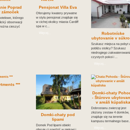
nie Poprad
Pensjonat Villa Eva
ý zámoček
Oferujemy kwatery prywatne
w stylu pensjonat znajduje się
otelowe, którego
w cichej okolicy miasta Cardiff
lický obserwacji
spa w c...
 można cieszyć
Więcej...
Robotnícke
ubytovanie v súkr
Szukasz miejsca na pobyt 
pobliżu stolicy? Szukasz
niedrogiego zakwaterowani
czystych pokoi i ...
Więcej...
tments ***
Domki-chaty Poho
- Štúrovo ubytovan
v areáli kúpalisk
Dobrostanu zwierząt jest
złożony zestaw 4 domków,
Domki-chaty pod
znajduje się na terenie
lipami
kampusu termalnego base..
Domek Pod lipami obiekt
Więcej...
oferuje ci spędzić w pięknej i