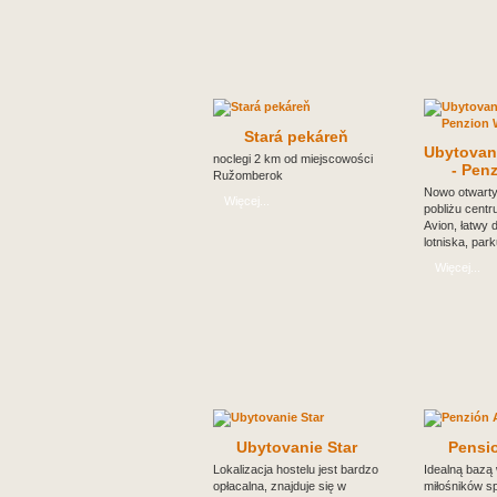
Stará pekáreň
Ubytovani
noclegi 2 km od miejscowości
- Penz
Ružomberok
Nowo otwarty
Więcej...
pobliżu cent
Avion, łatwy 
lotniska, park
Więcej...
Ubytovanie Star
Pensi
Lokalizacja hostelu jest bardzo
Idealną bazą
opłacalna, znajduje się w
miłośników spo