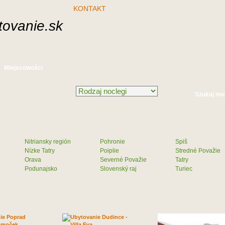
KONTAKT
ovanie.sk
Miejscowości
Nitriansky región
Pohronie
Spiš
Nízke Tatry
Poiplie
Stredné Považie
Orava
Severné Považie
Tatry
Podunajsko
Slovenský raj
Turiec