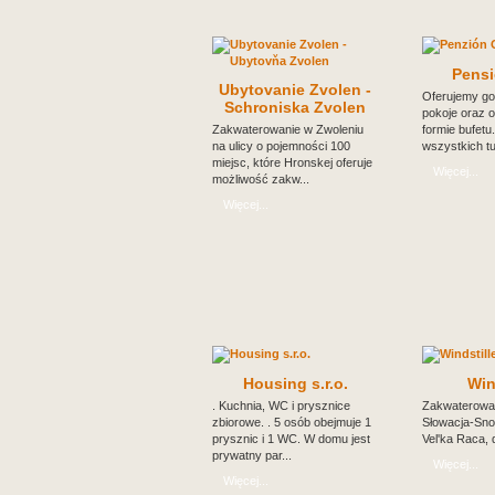
Pens
Ubytovanie Zvolen -
Oferujemy go
Schroniska Zvolen
pokoje oraz o
Zakwaterowanie w Zwoleniu
formie bufetu.
na ulicy o pojemności 100
wszystkich tur
miejsc, które Hronskej oferuje
Więcej...
możliwość zakw...
Więcej...
Housing s.r.o.
Win
. Kuchnia, WC i prysznice
Zakwaterowa
zbiorowe. . 5 osób obejmuje 1
Słowacja-Sno
prysznic i 1 WC. W domu jest
Vel'ka Raca, 
prywatny par...
Więcej...
Więcej...