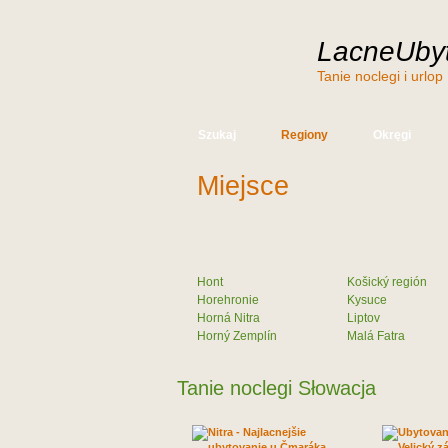
LacneUbyt
Tanie noclegi i urlop
Szukaj
Regiony
Okręgi
Miejsce
Hont
Košický región
Horehronie
Kysuce
Horná Nitra
Liptov
Horný Zemplín
Malá Fatra
Tanie noclegi Słowacja