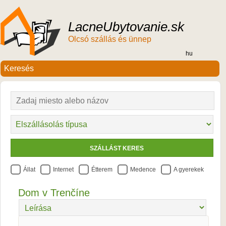
LacneUbytovanie.sk
Olcsó szállás és ünnep
hu
Állat
Internet
Étterem
Medence
A gyerekek
Dom v Trenčíne