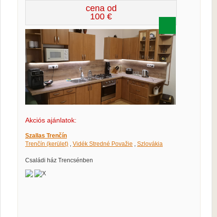
cena od
100 €
Akciós ajánlatok:
Szallas Trenčín
Trenčín (kerület)
,
Vidék Stredné Považie
,
Szlovákia
Családi ház Trencsénben
X