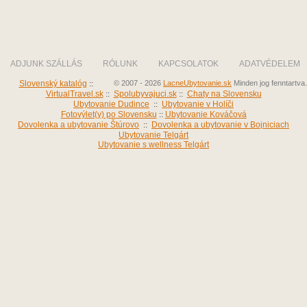
ADJUNK SZÁLLÁS
RÓLUNK
KAPCSOLATOK
ADATVÉDELEM
Slovenský katalóg
::
© 2007 - 2026
LacneUbytovanie.sk
Minden jog fenntartva.
VirtualTravel.sk
::
Spolubyvajuci.sk
::
Chaty na Slovensku
Ubytovanie Dudince
::
Ubytovanie v Holíči
Fotovýlet(y) po Slovensku
::
Ubytovanie Kováčová
Dovolenka a ubytovanie Štúrovo
::
Dovolenka a ubytovanie v Bojniciach
Ubytovanie Telgárt
Ubytovanie s wellness Telgárt