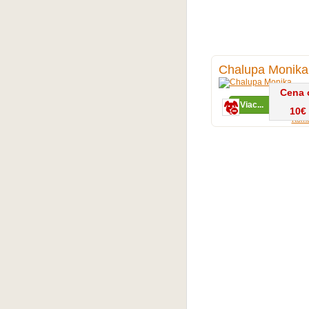
Chalupa Monika
Cena 
Viac...
Zobraz
10€
Kome