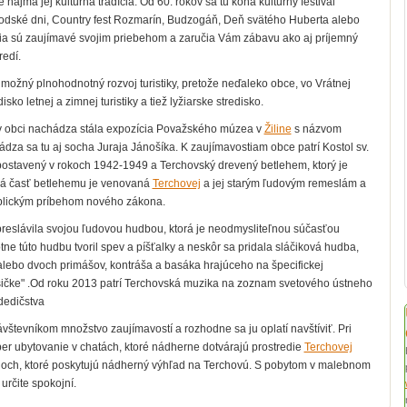
e najmä
jej kultúrna tradícia. Od 60. rokov sa tu koná kultúrny festival
todské dni, Country fest Rozmarín, Budzogáň, Deň svätého Huberta alebo
atia sú zaujímavé svojim priebehom a zaručia Vám zábavu ako aj príjemný
edí.
e možný plnohodnotný rozvoj turistiky, pretože neďaleko obce, vo Vrátnej
sko letnej a zimnej turistiky a tiež lyžiarske stredisko.
a v obci nachádza stála expozícia Považského múzea v
Žiline
s názvom
ádza sa tu aj
socha Juraja Jánošíka. K zaujímavostiam obce patrí
Kostol sv.
 postavený v rokoch 1942-1949 a Terchovský drevený betlehem, ktorý je
rvá časť betlehemu je venovaná
Terchovej
a jej starým ľudovým remeslám a
blickým príbehom nového zákona.
reslávila svojou ľudovou hudbou, ktorá je neodmysliteľnou súčasťou
tne túto hudbu tvoril spev a píšťalky a neskôr sa pridala sláčiková hudba,
alebo dvoch primášov, kontráša a basáka hrajúceho na špecifickej
asičke" .Od roku 2013 patrí Terchovská muzika na zoznam svetového ústneho
dedičstva
števníkom množstvo zaujímavostí a rozhodne sa ju oplatí navštíviť. Pri
er ubytovanie v chatách, ktoré nádherne dotvárajú prostredie
Terchovej
loch, ktoré poskytujú nádherný výhľad
na
Terchovú.
S pobytom v malebnom
určite spokojní.