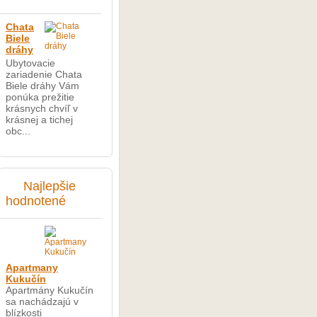
Chata
Biele
dráhy
Ubytovacie
zariadenie Chata
Biele dráhy Vám
ponúka prežitie
krásnych chvíľ v
krásnej a tichej
obc...
Najlepšie
hodnotené
Apartmany
Kukučín
Apartmány Kukučín
sa nachádzajú v
blízkosti