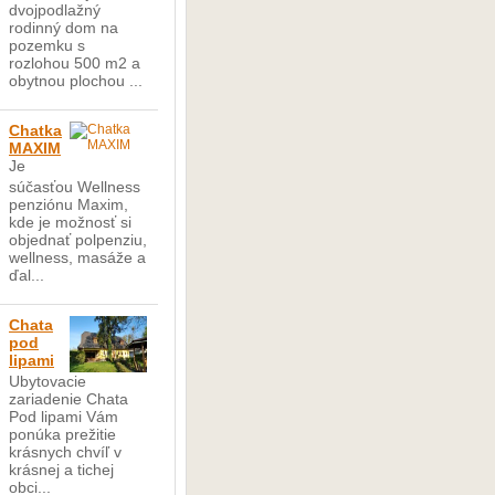
dvojpodlažný
rodinný dom na
pozemku s
rozlohou 500 m2 a
obytnou plochou ...
Chatka
MAXIM
Je
súčasťou Wellness
penziónu Maxim,
kde je možnosť si
objednať polpenziu,
wellness, masáže a
ďal...
Chata
pod
lipami
Ubytovacie
zariadenie Chata
Pod lipami Vám
ponúka prežitie
krásnych chvíľ v
krásnej a tichej
obci...