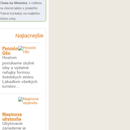
Chata na Silvestra
, s rodinou
na víkend alebo s priateľmi.
Priame kontakty na majiteľov.
Nízke ceny.
Najlacnejšie
Penzión
Ošo
Hosťom
ponúkame útulné
izby a výdatné
raňajky formou
švédskych stolov.
Lákadlom všetkých
turistov...
Maginova
ubytovňa
Ubytovacie
zariadenie je