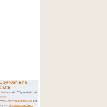
Ubytovanie na
chate
Hľadáte
chatu
? Vyskúšajte náš
portál
www.ChatyNaSlovensku.sk
, kde
nájdete
ubytovanie na chate
.