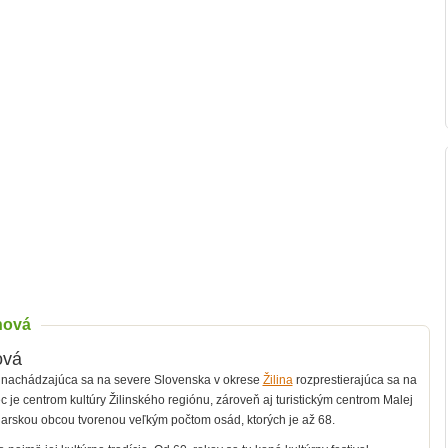
hová
ová
 nachádzajúca sa na severe Slovenska v okrese
Žilina
rozprestierajúca sa na
ec je centrom kultúry Žilinského regiónu, zároveň aj turistickým centrom Malej
iarskou obcou tvorenou veľkým počtom osád, ktorých je až 68.