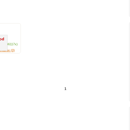
od
ení (46117x)
ntárov (0)
1