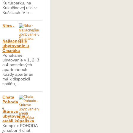
Kultúrparku, na
Kukučinovej ulici v
Košiciach. V b...
Nitra -
Najlacnejšie
ubytovanie u
Čmaráka
Ponúkame
ubytovanie v 1, 2, 3
a 4 posteľových
apartmánoch.
Každý apartmán
má k dispozícii
spálňu,...
Chata
Pohoda
-
Štúrovo
ubytovanie v
areáli kúpaliska
Komplex POHODA
je súbor 4 chát,