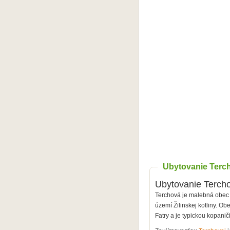
Ubytovanie Terc
Ubytovanie Terch
Terchová je malebná obec
území Žilinskej kotliny. Ob
Fatry a
je typickou kopanič