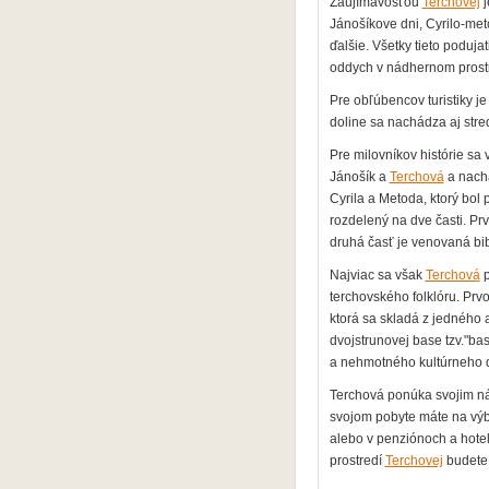
Zaujímavosťou
Terchovej
j
Jánošíkove dni, Cyrilo-me
ďalšie. Všetky tieto poduj
oddych v nádhernom prostr
Pre obľúbencov turistiky j
doline sa nachádza aj stredi
Pre milovníkov histórie s
Jánošík a
Terchová
a nach
Cyrila a Metoda, ktorý bol
rozdelený na dve časti. P
druhá časť je venovaná bi
Najviac sa však
Terchová
p
terchovského folklóru. Prvo
ktorá sa skladá z jedného 
dvojstrunovej base tzv."b
a nehmotného kultúrneho 
Terchová ponúka svojim náv
svojom pobyte máte na výb
alebo v penziónoch a hote
prostredí
Terchovej
budete 