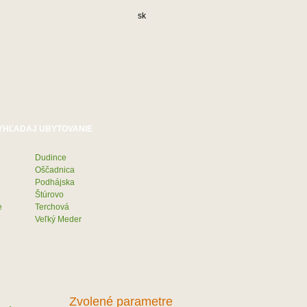
sk
Dudince
Oščadnica
Podhájska
Štúrovo
e
Terchová
Veľký Meder
Zvolené parametre