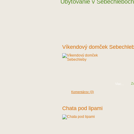
Ubytovanie v Sebechleboch 
Víkendový domček Sebechle
Z
Viac...
Komentárov (0)
Chata pod lipami