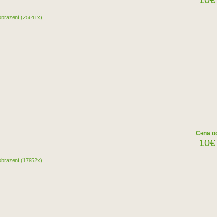
10€
obrazení (25641x)
Cena o
10€
obrazení (17952x)