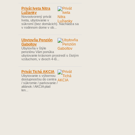
Privát Iveta Nitra
Lužianky
Novootvorený privát
Iveta, ubytovanie v
súkromí (bez domácich). Nachádza sa
v rodinnom dome v ob...
Ubytovňa Penzión
Gaboltov
Ubytovňa v štýle
penziónu Vám ponúka
ubytovanie krásnom prostredí s čistým
vzduchom, v dvoch 4-lô...
Privát Tichá AKCIA
Ubytovanie s výbornou
dostupnosťou do centra
/ súkromie / parkovanie /
altánok / AKCIA platí
len...