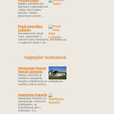
Penzión Adam
Ideálna základňa pre
športové a adrenalínové
výlety, ktoré Liptov
ponúka. Vďaka
priaznivým cenám ...
Privát Iveta Nitra
Lužianky
Novootvorený privát
Iveta, ubytovanie v
súkromí (bez domácich). Nachádza sa
v rodinnom dome v ob...
Najlepšie hodnotené
Ubytovanie Poprad
Velický zámoček
Velický zámoček je
hotelové zariadenie,
ktorého zvláštnosťou je vyhliadková
vežička, kde je možno...
Apartmany Kukučín
Apartmány Kukučín sa
nachádzajú v blízkosti
Kultúrparku, na
Kukučinovej ulici v
Košiciach. V b...