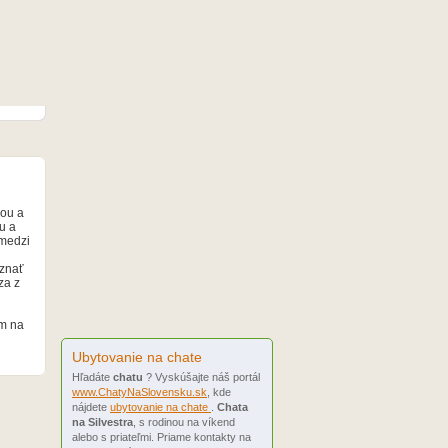
iou a
u a
oznať
Ubytovanie na chate
Hľadáte
chatu
? Vyskúšajte náš portál
www.ChatyNaSlovensku.sk
, kde
nájdete
ubytovanie na chate
.
Chata
na Silvestra
, s rodinou na víkend
alebo s priateľmi. Priame kontakty na