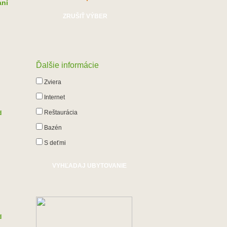
aní
ZRUŠIŤ VÝBER
Ďalšie informácie
Zviera
Internet
Reštaurácia
d
Bazén
S deťmi
d