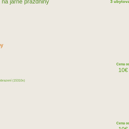
na jarné prázdniny
3 ubytov
by
Cena o
10€
obrazení (15310x)
Cena o