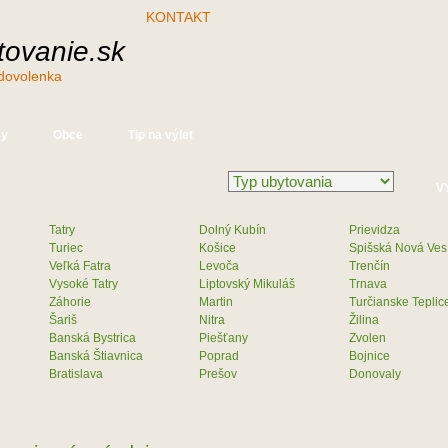
KONTAKT
ovanie.sk
dovolenka
sy
Obce
Tip na výlet
Tatry
Dolný Kubín
Prievidza
Turiec
Košice
Spišská Nová Ves
Veľká Fatra
Levoča
Trenčín
Vysoké Tatry
Liptovský Mikuláš
Trnava
Záhorie
Martin
Turčianske Teplic
Šariš
Nitra
Žilina
Banská Bystrica
Piešťany
Zvolen
Banská Štiavnica
Poprad
Bojnice
Bratislava
Prešov
Donovaly