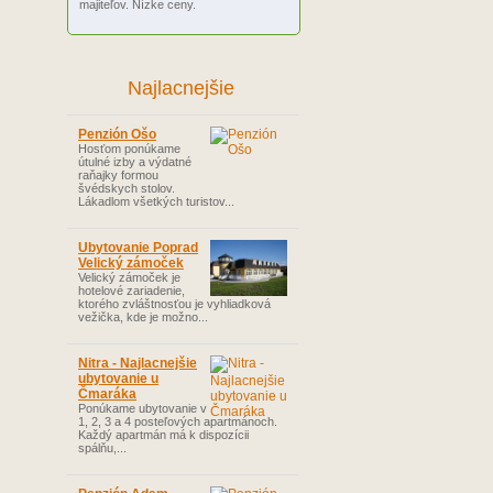
majiteľov. Nízke ceny.
Najlacnejšie
Penzión Ošo
Hosťom ponúkame
útulné izby a výdatné
raňajky formou
švédskych stolov.
Lákadlom všetkých turistov...
Ubytovanie Poprad
Velický zámoček
Velický zámoček je
hotelové zariadenie,
ktorého zvláštnosťou je vyhliadková
vežička, kde je možno...
Nitra - Najlacnejšie
ubytovanie u
Čmaráka
Ponúkame ubytovanie v
1, 2, 3 a 4 posteľových apartmánoch.
Každý apartmán má k dispozícii
spálňu,...