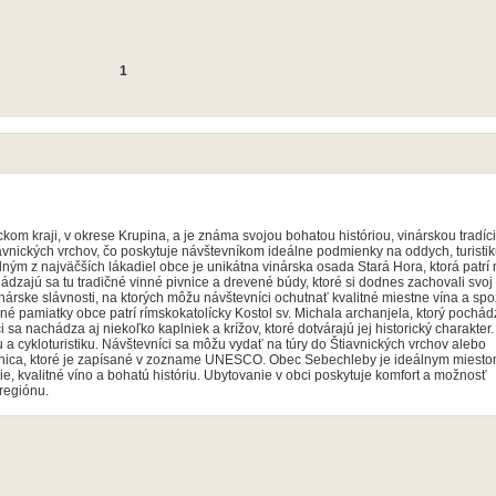
1
m kraji, v okrese Krupina, a je známa svojou bohatou históriou, vinárskou tradíc
avnických vrchov, čo poskytuje návštevníkom ideálne podmienky na oddych, turistik
ajú sa tu tradičné vinné pivnice a drevené búdy, ktoré si dodnes zachovali svoj
nárske slávnosti, na ktorých môžu návštevníci ochutnať kvalitné miestne vína a sp
sa nachádza aj niekoľko kaplniek a krížov, ktoré dotvárajú jej historický charakter.
 a cykloturistiku. Návštevníci sa môžu vydať na túry do Štiavnických vrchov alebo
sané v zozname UNESCO. Obec Sebechleby je ideálnym miestom na
ie, kvalitné víno a bohatú históriu. Ubytovanie v obci poskytuje komfort a možnosť
regiónu.