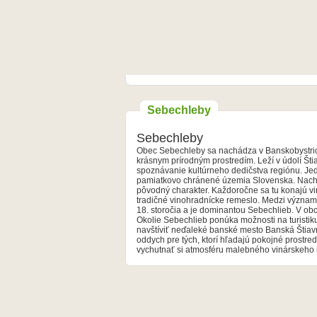
Sebechleby
Sebechleby
Obec Sebechleby sa nachádza v Banskobystricko
krásnym prírodným prostredím. Leží v údolí Šti
spoznávanie kultúrneho dedičstva regiónu. Jedným z najväčších lákadiel obce je unikátna vinárska osada Stará Hora, ktorá patrí medzi
pamiatkovo chránené územia Slovenska. Nachádz
pôvodný charakter. Každoročne sa tu konajú vi
tradičné vinohradnícke remeslo. Medzi významné pamiatky obce patrí rímskokatolícky Kostol sv. Michala archanjela, ktorý pochádza z
18. storočia a je dominantou Sebechlieb. V obci 
Okolie Sebechlieb ponúka možnosti na turistiku
navštíviť neďaleké banské mesto Banská Štiavnica, ktoré je zapí
oddych pre tých, ktorí hľadajú pokojné prostred
vychutnať si atmosféru malebného vinárskeho 