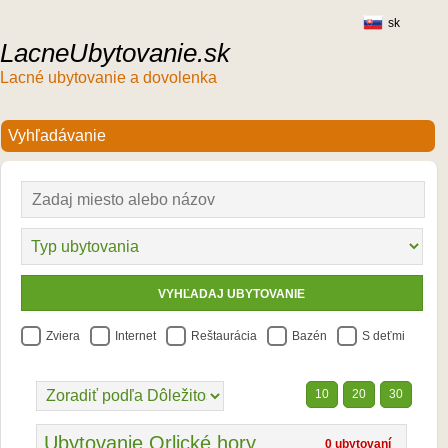
sk
LacneUbytovanie.sk
Lacné ubytovanie a dovolenka
Zviera
Internet
Reštaurácia
Bazén
S deťmi
10
20
30
Ubytovanie Orlické hory
0 ubytovaní