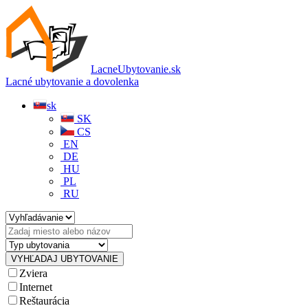
LacneUbytovanie.sk
Lacné ubytovanie a dovolenka
sk
SK
CS
EN
DE
HU
PL
RU
Zviera
Internet
Reštaurácia