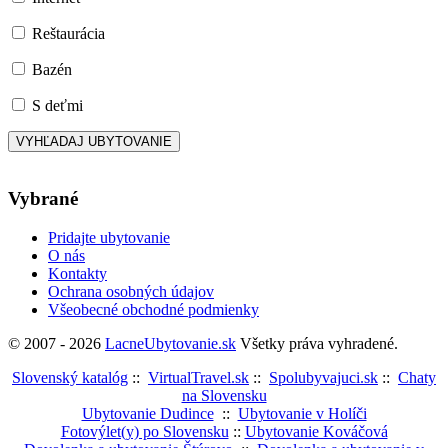
Reštaurácia
Bazén
S deťmi
Vybrané
Pridajte ubytovanie
O nás
Kontakty
Ochrana osobných údajov
Všeobecné obchodné podmienky
© 2007 - 2026
LacneUbytovanie.sk
Všetky práva vyhradené.
Slovenský katalóg
::
VirtualTravel.sk
::
Spolubyvajuci.sk
::
Chaty
na Slovensku
Ubytovanie Dudince
::
Ubytovanie v Holíči
Fotovýlet(y) po Slovensku
::
Ubytovanie Kováčová