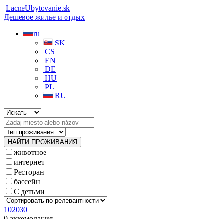
LacneUbytovanie.sk
Дешевое жилье и отдых
ru
SK
CS
EN
DE
HU
PL
RU
животное
интернет
Pесторан
бассейн
С детьми
10
20
30
0 аккомодация