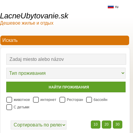
ru
LacneUbytovanie.sk
Дешевое жилье и отдых
животное
интернет
Pесторан
бассейн
С детьми
10
20
30