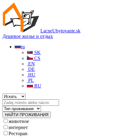
LacneUbytovanie.sk
Дешевое жилье и отдых
ru
SK
CS
EN
DE
HU
PL
RU
животное
интернет
Pесторан