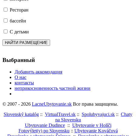
Pесторан
бассейн
С детьми
Выбранный
Добавить аккомодация
О нас
контакты
неприкосновенность частной жизни
© 2007 - 2026
LacneUbytovanie.sk
Все права защищены.
Slovenský katalóg
::
VirtualTravel.sk
::
Spolubyvajuci.sk
::
Chaty
na Slovensku
Ubytovanie Dudince
::
Ubytovanie v Holíči
Fotovýlet(y) po Slovensku
::
Ubytovanie Kováčová