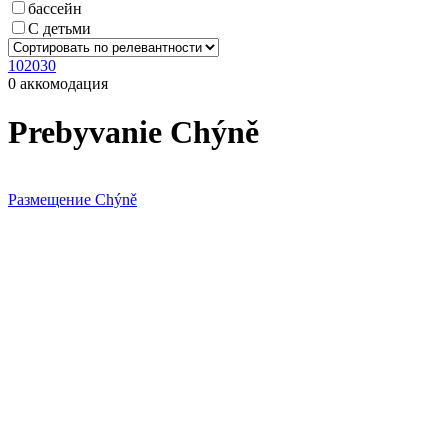
бассейн
С детьми
10
20
30
0 аккомодация
Prebyvanie Chýně
Размещение Chýně